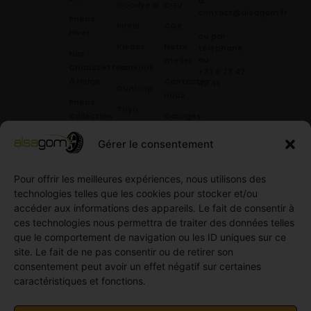
à:
Goodyear
CGV
contact@alsagom.fr
Pneus
Pirelli
CGR
Hiver
ou par
Kleber
Notre
téléphone
Nos
au
atelier
Chaussettes
Hankook
+33 6 78 42
à Neige
Contactez
42 45
.
Dunloop
nous
Pneus
Toyo
Collection
Garages
Compétition
Néolin
partenaires
Gérer le consentement
Pneus
Linglong
Demande
Collection
de devis
Pour offrir les meilleures expériences, nous utilisons des
standard
Demande
technologies telles que les cookies pour stocker et/ou
Pneus
de
accéder aux informations des appareils. Le fait de consentir à
Semi
partenariat
ces technologies nous permettra de traiter des données telles
slick
Ouvrir un
que le comportement de navigation ou les ID uniques sur ce
Pneus
compte
site. Le fait de ne pas consentir ou de retirer son
Utilitaire
professionnel
consentement peut avoir un effet négatif sur certaines
4
caractéristiques et fonctions.
Offres
saisons
d’emploi
Pneus