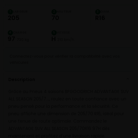
LARGEUR
HAUTEUR
DIAM.
1
2
3
205
70
R16
CHARGE
VITESSE
4
5
97
H
730 kg
210 km/h
Connectez-vous pour vérifier la compatibilité avec vos
véhicules
Description
⌄
Grâce au Pneus 4 saisons BFGOODRICH ADVANTAGE SUV
ALL SEASON 205/7…, roulez en toute confiance avec un
pneu pensé pour la performance et la sécurité. Ce
pneu affiche une dimension de 205/70 R16, idéal pour
une tenue de route optimale. Commandez le
ADVANTAGE SUV ALL SEASON 205/70R16 97H dès
maintenant et profitez d’une livraison rapide.