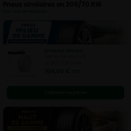
Pneus similaires en 205/70 R16
Voir tous les résultats →
DYNAXER HP5 SUV
205/70- R16-97H
ETE
NC
NC
NC
104,00
€
TTC
Ajouter au panier