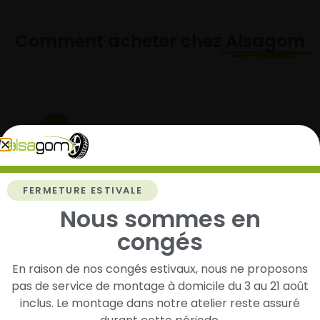
Comment acheter chez
Alsagom
1
Cherchez et trouvez votre modèle de
pneus
FERMETURE ESTIVALE
Renseignez les dimensions de vos pneus afin
Nous sommes en
d’identifier rapidement les modèles compatibles
avec votre véhicule.
congés
En raison de nos congés estivaux, nous ne proposons
pas de service de montage à domicile du 3 au 21 août
2
inclus. Le montage dans notre atelier reste assuré