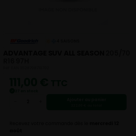
4 SAISONS
ADVANTAGE SUV ALL SEASON
205/70
R16 97H
Réf. EAN 3528708710702
111,00
€
TTC
27 en stock
✓
Ajouter au panier
−
+
222,00 € au total
Recevez votre commande dès le
mercredi 12
août