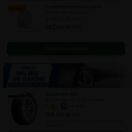
ContiPremiumContact 2
205/70- R16-97H
ETE
NC
NC
NC
142,00
€
TTC
Ajouter au panier
Quadraxer SUV
205/70- R16-97H
4 SAISONS
C
B
A 69 dB
105,00
€
TTC
Vendu 29,00 € moins cher que le prix conseillé
de 134,00 €.