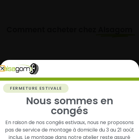
Comment acheter chez
Alsagom
1
Cherchez et trouvez votre modèle de
pneus
FERMETURE ESTIVALE
Renseignez les dimensions de vos pneus afin
Nous sommes en
d’identifier rapidement les modèles compatibles
congés
avec votre véhicule.
En raison de nos congés estivaux, nous ne proposons
pas de service de montage à domicile du 3 au 21 août
inclus. Le montage dans notre atelier reste assuré