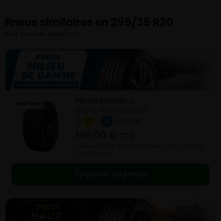
Pneus similaires en 295/35 R20
Voir tous les résultats →
PROXES SPORT 2
295/35- R20-105Y
ETE
C
A
A 72 dB
199,00
€
TTC
Vendu 66,00 € moins cher que le prix conseillé
de 265,00 €.
Ajouter au panier