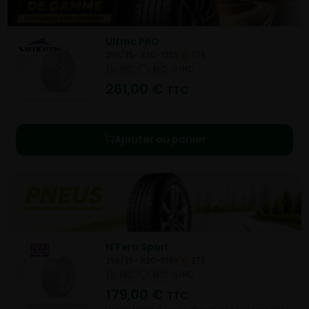
Ultrac PRO
295/35- R20-105Y
ETE
NC
NC
NC
261,00
€
TTC
Ajouter au panier
N'Fera Sport
295/35- R20-105Y
ETE
NC
NC
NC
179,00
€
TTC