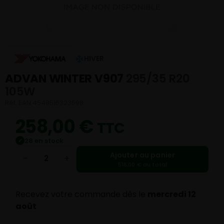
HIVER
ADVAN WINTER V907
295/35 R20
105W
Réf. EAN 4548515323598
258,00
€
TTC
28 en stock
✓
Ajouter au panier
−
+
516,00 € au total
Recevez votre commande dès le
mercredi 12
août