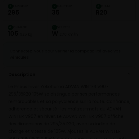
LARGEUR
HAUTEUR
DIAM.
1
2
3
295
35
R20
CHARGE
VITESSE
4
5
105
W
925 kg
270 km/h
Connectez-vous pour vérifier la compatibilité avec vos
véhicules
Description
⌄
Le Pneus hiver Yokohama ADVAN WINTER V907
295/35R20 105W se distingue par ses performances
remarquables et sa polyvalence sur la route. Confiance,
adhérence et sécurité : les maîtres-mots du ADVAN
WINTER V907 en hiver. Le ADVAN WINTER V907 affiche
des dimensions de 295/35 R20, avec un indice de
charge et vitesse de 105W. Ajoutez le ADVAN WINTER
V907 295/35R20 105W à votre panier et roulez en toute