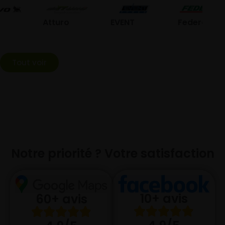
G
Atturo
EVENT
Federal
Tout voir
Notre priorité ? Votre satisfaction
10+ avis
60+ avis