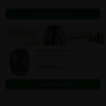
Vendu 116,00 € moins cher que le prix conseillé
de 295,00 €.
Ajouter au panier
Ecsta Sport S PS72
295/35- R20-105Y
ETE
NC
NC
NC
189,00
€
TTC
Ajouter au panier