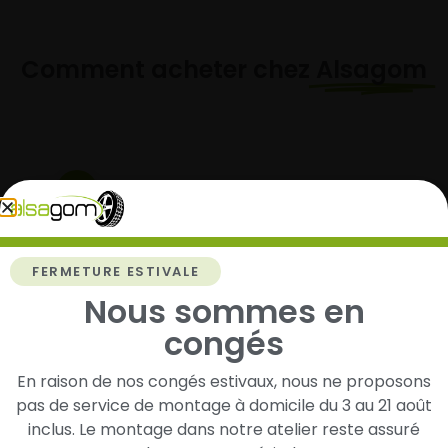
Comment acheter chez
Alsagom
1
Cherchez et trouvez votre modèle de
pneus
FERMETURE ESTIVALE
Renseignez les dimensions de vos pneus afin
Nous sommes en
d’identifier rapidement les modèles compatibles
avec votre véhicule.
congés
En raison de nos congés estivaux, nous ne proposons
pas de service de montage à domicile du 3 au 21 août
2
inclus. Le montage dans notre atelier reste assuré