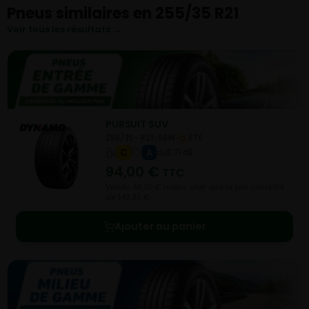
Pneus similaires en 255/35 R21
Voir tous les résultats →
PURSUIT SUV
255/35- R21-98W
ETE
C
A
B 71 dB
94,00
€
TTC
Vendu 48,30 € moins cher que le prix conseillé
de 142,30 €.
Ajouter au panier