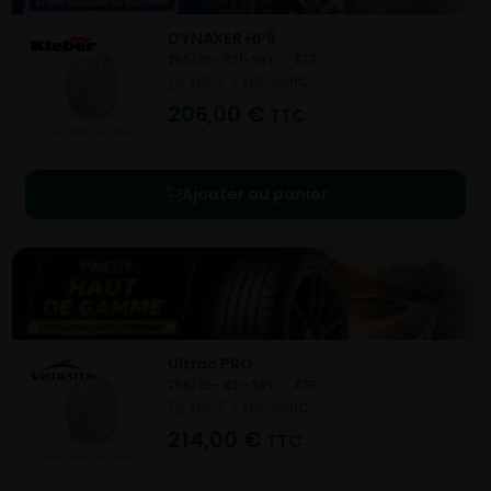
DYNAXER HP5
255/35- R21-98Y
ETE
NC
NC
NC
206,00
€
TTC
Ajouter au panier
Ultrac PRO
255/35- R21-98Y
ETE
NC
NC
NC
214,00
€
TTC