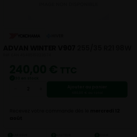
HIVER
ADVAN WINTER V907
255/35 R21 98W
Réf. EAN 4548515323574
240,00
€
TTC
30 en stock
✓
Ajouter au panier
−
+
480,00 € au total
Recevez votre commande dès le
mercredi 12
août
LARGEUR
HAUTEUR
DIAM.
1
2
3