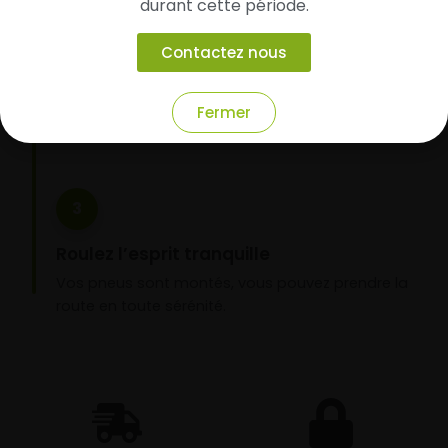
durant cette période.
Faites-les livrer chez vous ou monter en
garage partenaire
Contactez nous
Choisissez votre mode de réception : livraison à
domicile ou montage de vos pneus dans l’un de
Fermer
nos garages partenaires.
3
Roulez l’esprit tranquille
Vos pneus sont montés, vous pouvez prendre la
route en toute sérénité.