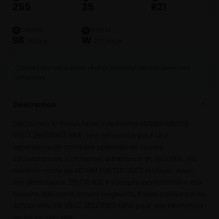
255
35
R21
CHARGE
VITESSE
4
5
98
W
750 kg
270 km/h
Connectez-vous pour vérifier la compatibilité avec vos
véhicules
Description
⌄
Découvrez le Pneus hiver Yokohama ADVAN WINTER
V907 255/35R21 98W, une référence pour une
expérience de conduite optimale en toutes
circonstances. Confiance, adhérence et sécurité : les
maîtres-mots du ADVAN WINTER V907 en hiver. Avec
ses dimensions 255/35 R21, il s’adapte parfaitement aux
besoins des conducteurs exigeants. Faites confiance au
ADVAN WINTER V907 255/35R21 98W pour des kilomètres
en toute sécurité.