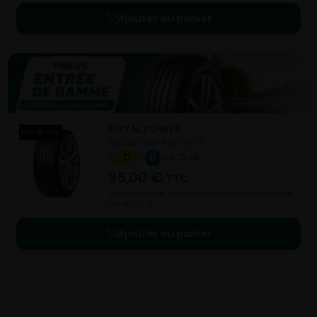
Ajouter au panier
ROYAL POWER
255/35- R21-98Y
ETE
C
B
B 72 dB
95,00
€
TTC
Vendu 54,60 € moins cher que le prix conseillé
de 149,60 €.
Ajouter au panier