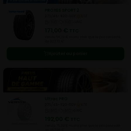
PROXES SPORT 2
275/45- R20-110Y
ETE
NC
NC
NC
171,00
€
TTC
Vendu 56,70 € moins cher que le prix conseillé
de 227,70 €.
Ajouter au panier
Ultrac PRO
275/45- R20-110Y
ETE
NC
NC
NC
192,00
€
TTC
Vendu 75,00 € moins cher que le prix conseillé
de 267,00 €.