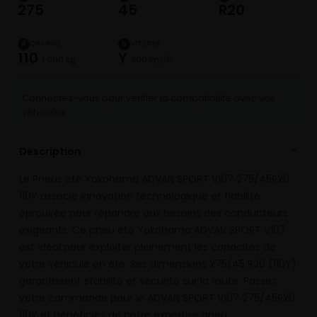
275
45
R20
CHARGE
VITESSE
4
5
110
Y
1 060 kg
300 km/h
Connectez-vous pour vérifier la compatibilité avec vos
véhicules
Description
⌄
Le Pneus été Yokohama ADVAN SPORT V107 275/45R20
110Y associe innovation technologique et fiabilité
éprouvée pour répondre aux besoins des conducteurs
exigeants. Ce pneu été Yokohama ADVAN SPORT V107
est idéal pour exploiter pleinement les capacités de
votre véhicule en été. Ses dimensions 275/45 R20 (110Y)
garantissent stabilité et sécurité sur la route. Passez
votre commande pour le ADVAN SPORT V107 275/45R20
110Y et bénéficiez de notre expertise pneu.