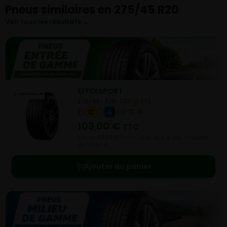
Pneus similaires en 275/45 R20
Voir tous les résultats →
EFFEXSPORT
275/45- R20-110Y
ETE
C
A
B 73 dB
103,00
€
TTC
Vendu 58,60 € moins cher que le prix conseillé
de 161,60 €.
Ajouter au panier