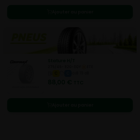
Ajouter au panier
Stature H/T
275/45- R20-110Y
ETE
C
C
B 73 dB
88,00
€
TTC
Ajouter au panier