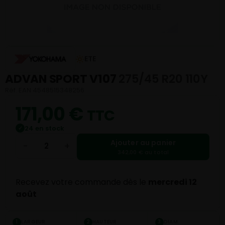
ETE
ADVAN SPORT V107
275/45 R20 110Y
Réf. EAN 4548515348256
171,00
€
TTC
24 en stock
✓
Ajouter au panier
−
+
342,00 € au total
Recevez votre commande dès le
mercredi 12
août
LARGEUR
HAUTEUR
DIAM.
1
2
3