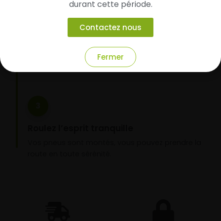
durant cette période.
Faites-les livrer chez vous ou monter en
garage partenaire
Contactez nous
Choisissez votre mode de réception : livraison à
domicile ou montage de vos pneus dans l’un de
Fermer
nos garages partenaires.
3
Roulez l’esprit tranquille
Vos pneus sont montés, vous pouvez prendre la
route en toute sérénité.