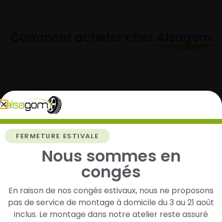
Comment acheter chez
Alsagom
1
Cherchez et trouvez votre modèle de
pneus
FERMETURE ESTIVALE
Renseignez les dimensions de vos pneus afin
Nous sommes en
d’identifier rapidement les modèles compatibles
congés
avec votre véhicule.
En raison de nos congés estivaux, nous ne proposons
pas de service de montage à domicile du 3 au 21 août
2
inclus. Le montage dans notre atelier reste assuré