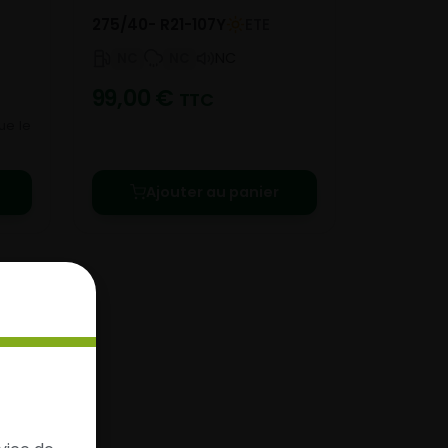
275/40- R21-107Y
ETE
NC
NC
NC
99,00
€
TTC
ue le
Ajouter au panier