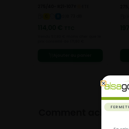
275/40- R21-107Y
ETE
275
B 73 dB
C
B
114,00
€
19
TTC
Vendu 57,80 € moins cher que le
prix conseillé de 171,80 €.
Ajouter au panier
FERMET
Comment acheter 