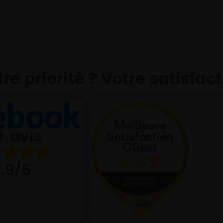
re priorité ? Votre satisfac
+ avis
.9/5