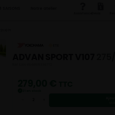
4 SAISONS
Notre atelier
Assistance
Devis
Re
21 107Y
ETE
ADVAN SPORT V107
275/
Réf. EAN 4548515336772
279,00
€
TTC
21 en stock
✓
Ajou
−
+
558