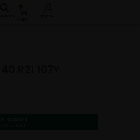
0
cherche
compte
Panier
40 R21 107Y
ter au panier
,00 € au total