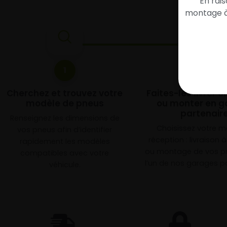
En rai
montage à 
1
2
Cherchez et trouvez votre
Faites-les livrer 
modèle de pneus
ou monter en g
partenair
Renseignez les dimensions de
Choisissez votre 
vos pneus afin d’identifier
réception : livraison 
rapidement les modèles
ou montage de vos p
compatibles avec votre
l’un de nos garages pa
véhicule.