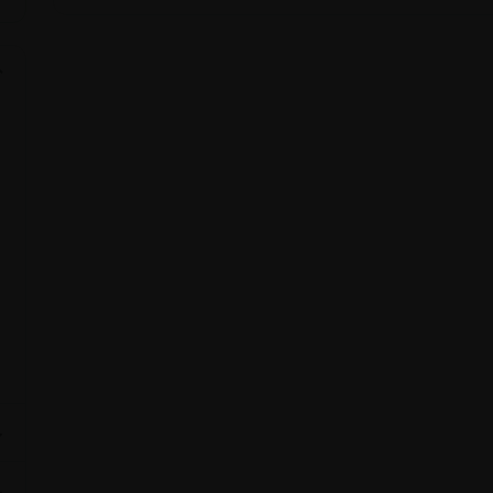
⌄
⌄
⌄