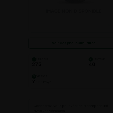
Voir des pneus similaires
LARGEUR
HAUTEUR
1
2
275
40
VITESSE
5
Y
300 km/h
Connectez-vous pour vérifier la compatibilité
avec vos véhicules