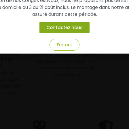
son de nos congés estivaux, nous ne proposons pas de ser
domicile du 3 au 21 août inclus. Le montage dans notre at
assuré durant cette période.
Contactez nous
3
Fermer
chez vous
Roulez l’esprit tranquille
arage
Vos pneus sont montés, vous
e
pouvez prendre la route en
mode de
toute sérénité.
à domicile
neus dans
rtenaires.