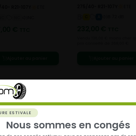
275/40- R21-107Y
ETE
/40- R21-107Y
ETE
B 72 dB
C
A
NC
NC
NC
232,00
€
7,00
€
TTC
TTC
Vendu 136,00 € moins cher q
prix conseillé de 368,00 €.
Ajouter au panier
Ajouter au panier
URE ESTIVALE
chez
Alsagom
Nous sommes en congés