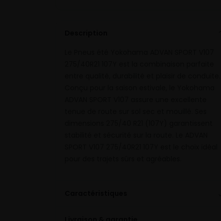
Description
Le Pneus été Yokohama ADVAN SPORT V107
275/40R21 107Y est la combinaison parfaite
entre qualité, durabilité et plaisir de conduite.
Conçu pour la saison estivale, le Yokohama
ADVAN SPORT V107 assure une excellente
tenue de route sur sol sec et mouillé. Ses
dimensions 275/40 R21 (107Y) garantissent
stabilité et sécurité sur la route. Le ADVAN
SPORT V107 275/40R21 107Y est le choix idéal
pour des trajets sûrs et agréables.
Caractéristiques
Livraison & garantie