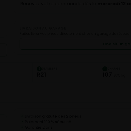
Recevez votre commande dès le
mercredi 12 
LIVRAISON AU GARAGE
Faites livrer vos pneus directement chez un garage du réseau.
Choisir un g
DIAMÈTRE
CHARGE
3
4
R21
107
975 kg
Livraison gratuite dès 2 pneus
✓
Paiement 100 % sécurisé
✓
Garantie 2 ans
✓