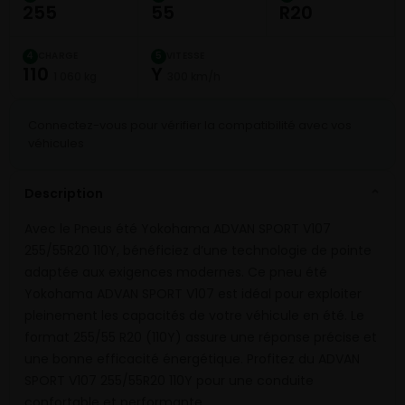
255
55
R20
CHARGE
VITESSE
4
5
110
Y
1 060 kg
300 km/h
Connectez-vous pour vérifier la compatibilité avec vos
véhicules
Description
⌄
Avec le Pneus été Yokohama ADVAN SPORT V107
255/55R20 110Y, bénéficiez d’une technologie de pointe
adaptée aux exigences modernes. Ce pneu été
Yokohama ADVAN SPORT V107 est idéal pour exploiter
pleinement les capacités de votre véhicule en été. Le
format 255/55 R20 (110Y) assure une réponse précise et
une bonne efficacité énergétique. Profitez du ADVAN
SPORT V107 255/55R20 110Y pour une conduite
confortable et performante.