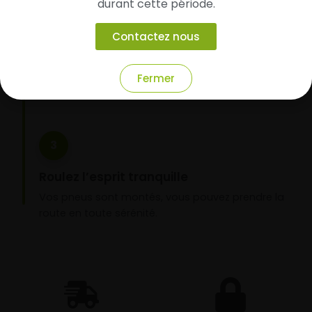
durant cette période.
Faites-les livrer chez vous ou monter en
garage partenaire
Contactez nous
Choisissez votre mode de réception : livraison à
domicile ou montage de vos pneus dans l’un de
Fermer
nos garages partenaires.
3
Roulez l’esprit tranquille
Vos pneus sont montés, vous pouvez prendre la
route en toute sérénité.