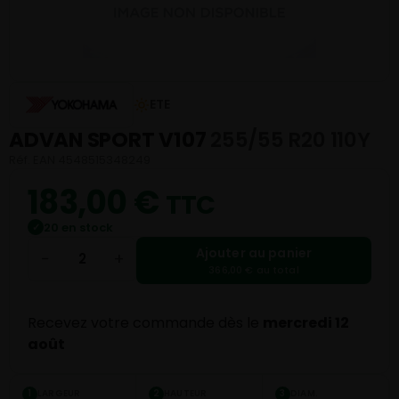
ETE
ADVAN SPORT V107
255/55 R20 110Y
Réf. EAN 4548515348249
183,00
€
TTC
20 en stock
✓
Ajouter au panier
−
+
366,00 € au total
Recevez votre commande dès le
mercredi 12
août
LARGEUR
HAUTEUR
DIAM.
1
2
3