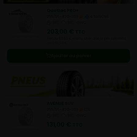
Quatrac PRO+
255/55- R20-110Y
4 SAISONS
NC
NC
NC
203,00
€
TTC
Vendu 83,50 € moins cher que le prix conseillé
de 286,50 €.
Ajouter au panier
AVENUE SUV
255/55- R20-110Y
ETE
NC
NC
NC
131,00
€
TTC