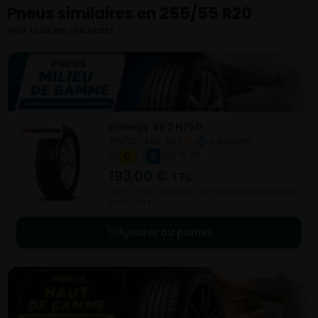
Pneus similaires en 255/55 R20
Voir tous les résultats →
Kinergy 4S 2 H750
255/55- R20-110Y
4 SAISONS
C
B
B 73 dB
193,00
€
TTC
Vendu 98,00 € moins cher que le prix conseillé
de 291,00 €.
Ajouter au panier