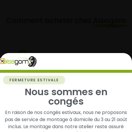
Comment acheter chez
Alsagom
1
Cherchez et trouvez votre modèle de
pneus
FERMETURE ESTIVALE
Renseignez les dimensions de vos pneus afin
Nous sommes en
d’identifier rapidement les modèles compatibles
avec votre véhicule.
congés
En raison de nos congés estivaux, nous ne proposons
pas de service de montage à domicile du 3 au 21 août
2
inclus. Le montage dans notre atelier reste assuré