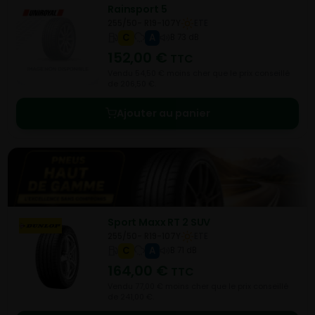
Rainsport 5
255/50- R19-107Y
ETE
C
A
B 73 dB
152,00
€
TTC
Vendu 54,50 € moins cher que le prix conseillé
de 206,50 €.
Ajouter au panier
Sport Maxx RT 2 SUV
255/50- R19-107Y
ETE
C
A
B 71 dB
164,00
€
TTC
Vendu 77,00 € moins cher que le prix conseillé
de 241,00 €.