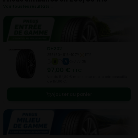
Voir tous les résultats →
DH202
255/50- R19-107Y
ETE
B
A
B 73 dB
97,00
€
TTC
Vendu 54,80 € moins cher que le prix conseillé
de 151,80 €.
Ajouter au panier