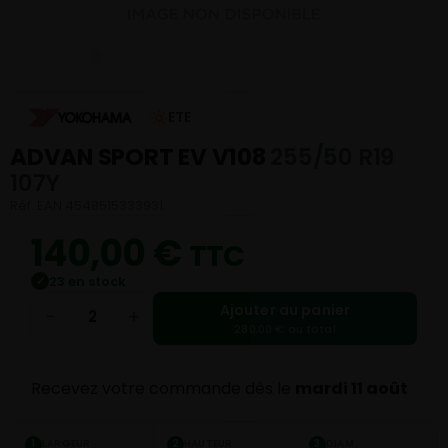
ETE
ADVAN SPORT EV V108
255/50 R19
107Y
Réf. EAN 4548515333931
140,00
€
TTC
23 en stock
✓
Ajouter au panier
−
+
280,00 € au total
Recevez votre commande dès le
mardi 11 août
LARGEUR
HAUTEUR
DIAM.
1
2
3