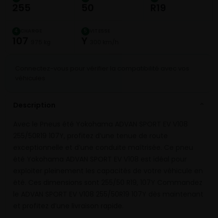
255
50
R19
CHARGE
VITESSE
4
5
107
Y
975 kg
300 km/h
Connectez-vous pour vérifier la compatibilité avec vos
véhicules
Description
⌄
Avec le Pneus été Yokohama ADVAN SPORT EV V108
255/50R19 107Y, profitez d’une tenue de route
exceptionnelle et d’une conduite maîtrisée. Ce pneu
été Yokohama ADVAN SPORT EV V108 est idéal pour
exploiter pleinement les capacités de votre véhicule en
été. Ces dimensions sont 255/50 R19, 107Y Commandez
le ADVAN SPORT EV V108 255/50R19 107Y dès maintenant
et profitez d’une livraison rapide.