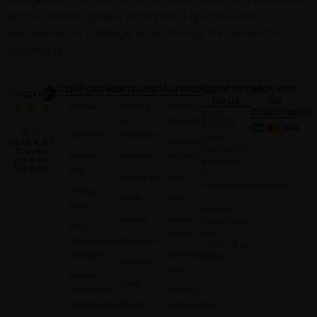
écrou central, pneus ultra bas…) qui peuvent
nécessiter un outillage ou un temps d’intervention
spécifique.
Catégories
Marques
Informations
Contactez-
Moyens
nous
de
Pneus
Toutes
Politique de
paiements
Vous
4
les
Confidentialité
pouvez
Saisons
marques
nous
Mentions
Noté 4,9 /
contacter
5 avec
Pneus
Michelin
légales
plus de
par email
60 avis
Été
à:
Goodyear
CGV
contact@alsagom.fr
Pneus
Pirelli
CGR
Hiver
ou par
Kleber
Notre
téléphone
Nos
au
atelier
Chaussettes
Hankook
+33 6 78 42
à Neige
Contactez
42 45
.
Dunloop
nous
Pneus
Toyo
Collection
Garages
Compétition
Néolin
partenaires