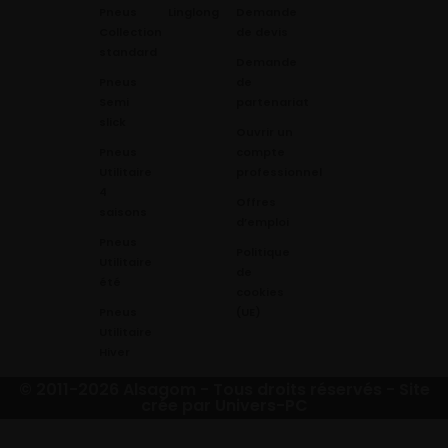
Pneus
Linglong
Demande
Collection
de devis
standard
Demande
Pneus
de
Semi
partenariat
slick
Ouvrir un
Pneus
compte
Utilitaire
professionnel
4
Offres
saisons
d’emploi
Pneus
Politique
Utilitaire
de
été
cookies
Pneus
(UE)
Utilitaire
Hiver
© 2011-2026 Alsagom - Tous droits réservés -
Site
crée par Univers-PC