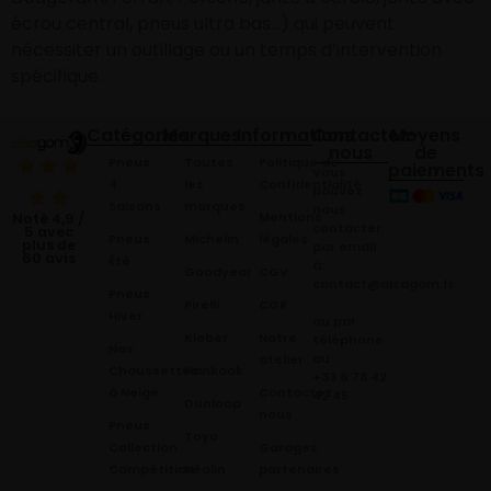
écrou central, pneus ultra bas…) qui peuvent
nécessiter un outillage ou un temps d’intervention
spécifique.
Catégories
Marques
Informations
Contactez-
Moyens
nous
de
Pneus
Toutes
Politique de
paiements
Vous
4
les
Confidentialité
pouvez
Saisons
marques
nous
Mentions
Noté 4,9 /
contacter
5 avec
Pneus
Michelin
légales
plus de
par email
60 avis
Été
à:
Goodyear
CGV
contact@alsagom.fr
Pneus
Pirelli
CGR
Hiver
ou par
Kleber
Notre
téléphone
Nos
au
atelier
Chaussettes
Hankook
+33 6 78 42
à Neige
Contactez
42 45
.
Dunloop
nous
Pneus
Toyo
Collection
Garages
Compétition
Néolin
partenaires