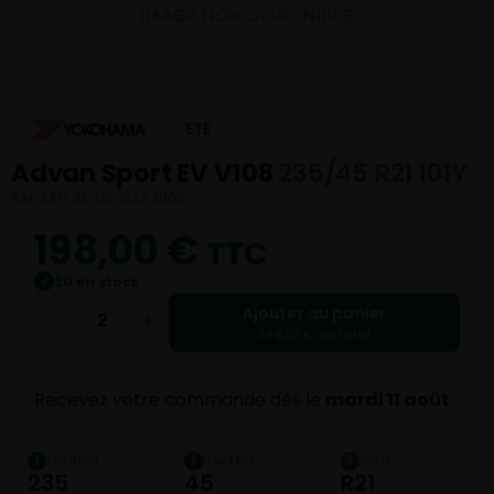
ETE
Advan Sport EV V108
235/45 R21 101Y
Réf. EAN 4548515334006
198,00
€
TTC
30 en stock
✓
Ajouter au panier
−
+
396,00 € au total
Recevez votre commande dès le
mardi 11 août
LARGEUR
HAUTEUR
DIAM.
1
2
3
235
45
R21