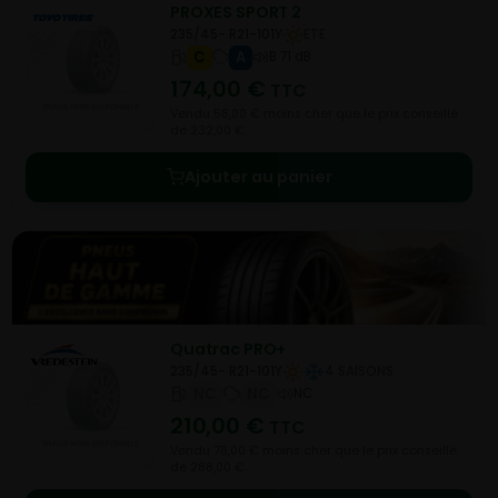
PROXES SPORT 2
235/45- R21-101Y
ETE
C
A
B 71 dB
174,00
€
TTC
Vendu 58,00 € moins cher que le prix conseillé
de 232,00 €.
Ajouter au panier
Quatrac PRO+
235/45- R21-101Y
4 SAISONS
NC
NC
NC
210,00
€
TTC
Vendu 78,00 € moins cher que le prix conseillé
de 288,00 €.