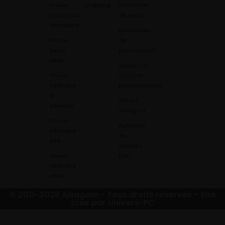
Pneus
Linglong
Demande
Collection
de devis
standard
Demande
Pneus
de
Semi
partenariat
slick
Ouvrir un
Pneus
compte
Utilitaire
professionnel
4
Offres
saisons
d’emploi
Pneus
Politique
Utilitaire
de
été
cookies
Pneus
(UE)
Utilitaire
Hiver
© 2011-2026 Alsagom - Tous droits réservés -
Site
crée par Univers-PC