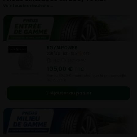
Voir tous les résultats →
ROYALPOWER
235/45- R21-101Y
ETE
NC
NC
NC
105,00
€
TTC
Vendu 60,30 € moins cher que le prix conseillé
de 165,30 €.
Ajouter au panier