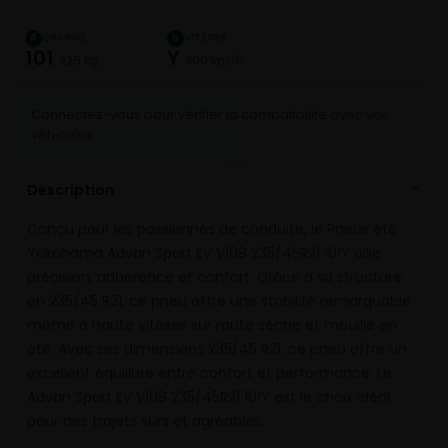
CHARGE
VITESSE
4
5
101
Y
825 kg
300 km/h
Connectez-vous pour vérifier la compatibilité avec vos
véhicules
Description
⌄
Conçu pour les passionnés de conduite, le Pneus été
Yokohama Advan Sport EV V108 235/45R21 101Y allie
précision, adhérence et confort. Grâce à sa structure
en 235/45 R21, ce pneu offre une stabilité remarquable
même à haute vitesse sur route sèche et mouillé en
été. Avec ses dimensions 235/45 R21, ce pneu offre un
excellent équilibre entre confort et performance. Le
Advan Sport EV V108 235/45R21 101Y est le choix idéal
pour des trajets sûrs et agréables.