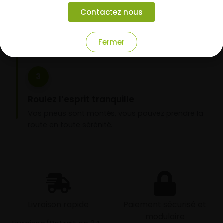
Choisissez votre mode de réception : livraison à
Contactez nous
domicile ou montage de vos pneus dans l’un de
nos garages partenaires.
Fermer
3
Roulez l’esprit tranquille
Vos pneus sont montés, vous pouvez prendre la
route en toute sérénité.
Livraison rapide
Paiement sécurisé et
modulaire