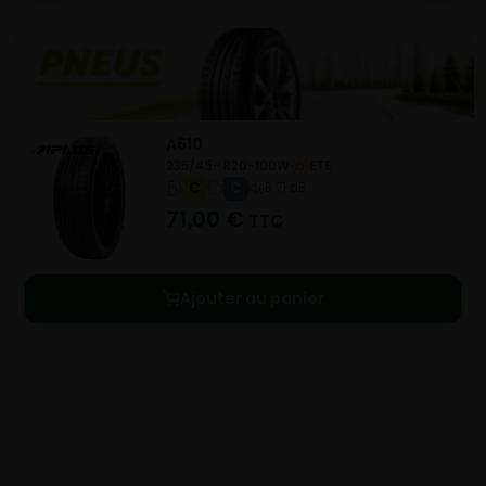
A610
235/45- R20-100W
ETE
C
C
B 71 dB
71,00
€
TTC
Ajouter au panier