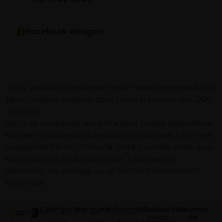
Facebook Alsagom
Tarifs valables uniquement pour toute commande en
ligne. Livraison gratuite dans toute la France dès 100€
d’achats
Merci de contacter le centre pour toutes prestations
sur des véhicules ou dimensions spécifiques (Hummer,
Dodgeram, Ferrari, Porsche, jante à cercle, jante avec
écrou central, pneus ultra bas…) qui peuvent
nécessiter un outillage ou un temps d’intervention
spécifique.
Catégories
Marques
Informations
Contactez-
Moyens
nous
de
Pneus
Toutes
Politique de