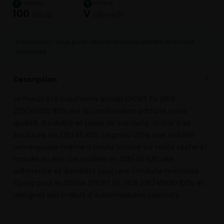
CHARGE
VITESSE
4
5
100
V
800 kg
240 km/h
Connectez-vous pour vérifier la compatibilité avec vos
véhicules
Description
⌄
Le Pneus été Yokohama ADVAN SPORT EV V108
235/45R20 100V est la combinaison parfaite entre
qualité, durabilité et plaisir de conduite. Grâce à sa
structure en 235/45 R20, ce pneu offre une stabilité
remarquable même à haute vitesse sur route sèche et
mouillé en été. Ce modèle en 235/45 R20 allie
adhérence et durabilité pour une conduite maîtrisée.
Optez pour le ADVAN SPORT EV V108 235/45R20 100V et
rejoignez des milliers d’automobilistes satisfaits.