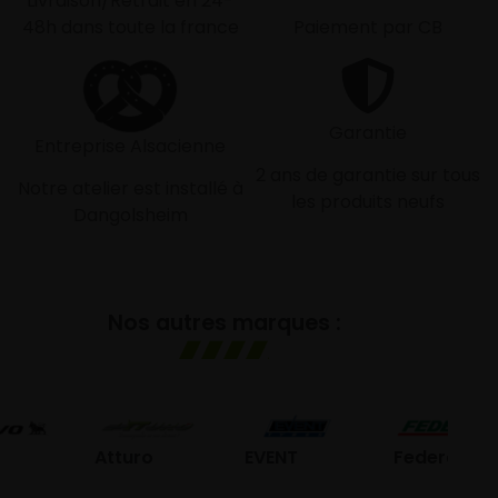
Livraison/Retrait en 24-
48h dans toute la france
Paiement par CB
Garantie
Entreprise Alsacienne
2 ans de garantie sur tous
Notre atelier est installé à
les produits neufs
Dangolsheim
Nos autres marques :
G
Atturo
EVENT
Federal