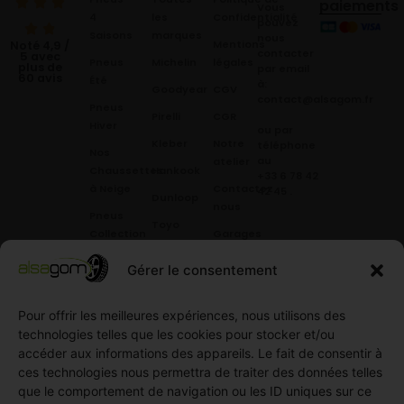
paiements
Vous
4
les
Confidentialité
pouvez
Saisons
marques
nous
Mentions
Noté 4,9 /
contacter
5 avec
Pneus
Michelin
légales
plus de
par email
60 avis
Été
à:
Goodyear
CGV
contact@alsagom.fr
Pneus
Pirelli
CGR
Hiver
ou par
Kleber
Notre
téléphone
Nos
au
atelier
Chaussettes
Hankook
+33 6 78 42
à Neige
Contactez
42 45
.
Dunloop
nous
Pneus
Toyo
Collection
Garages
Compétition
Néolin
partenaires
Gérer le consentement
Pneus
Linglong
Demande
Collection
de devis
Pour offrir les meilleures expériences, nous utilisons des
standard
Demande
technologies telles que les cookies pour stocker et/ou
Pneus
de
accéder aux informations des appareils. Le fait de consentir à
Semi
partenariat
ces technologies nous permettra de traiter des données telles
slick
Ouvrir un
que le comportement de navigation ou les ID uniques sur ce