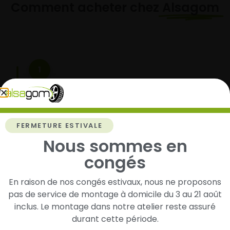
Comment acheter chez
Alsagom
1
Cherchez et trouvez votre modèle de
pneus
Renseignez les dimensions de vos pneus afin
FERMETURE ESTIVALE
d’identifier rapidement les modèles compatibles
Nous sommes en
avec votre véhicule.
congés
En raison de nos congés estivaux, nous ne proposons
2
pas de service de montage à domicile du 3 au 21 août
inclus. Le montage dans notre atelier reste assuré
Faites-les livrer chez vous ou monter en
durant cette période.
garage partenaire