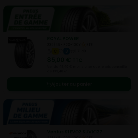
ROYAL POWER
235/45- R20-100Y
ETE
C
B
B 71 dB
85,00
€
TTC
Vendu 48,40 € moins cher que le prix conseillé
de 133,40 €.
Ajouter au panier
Ventus S1 EVO3 SUV K127
235/45- R20-100Y
ETE