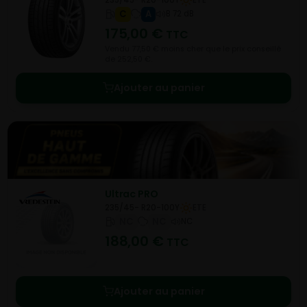
C
A
B 72 dB
175,00
€
TTC
Vendu 77,50 € moins cher que le prix conseillé
de 252,50 €.
Ajouter au panier
Ultrac PRO
235/45- R20-100Y
ETE
NC
NC
NC
188,00
€
TTC
Ajouter au panier