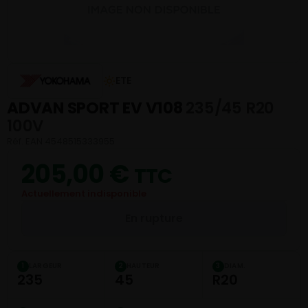
ETE
ADVAN SPORT EV V108
235/45 R20
100V
Réf. EAN 4548515333955
205,00
€
TTC
Actuellement indisponible
En rupture
LARGEUR
HAUTEUR
DIAM.
1
2
3
235
45
R20