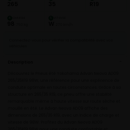
265
35
R19
CHARGE
VITESSE
4
5
98
W
750 kg
270 km/h
Connectez-vous pour vérifier la compatibilité avec vos
véhicules
Description
⌄
Découvrez le Pneus été Yokohama Advan Neova AD09
265/35R19 98W, une référence pour une expérience de
conduite optimale en toutes circonstances. Grâce à sa
structure en 265/35 R19, ce pneu offre une stabilité
remarquable même à haute vitesse sur route sèche et
mouillé en été. Le Advan Neova AD09 affiche des
dimensions de 265/35 R19, avec un indice de charge et
vitesse de 98W. Profitez du Advan Neova AD09
265/35R19 98W pour une conduite confortable et