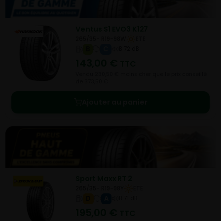
Ventus S1 EVO3 K127
265/35- R19-98W
ETE
B
C
B 72 dB
143,00
€
TTC
Vendu 230,50 € moins cher que le prix conseillé
de 373,50 €.
Ajouter au panier
Sport Maxx RT 2
265/35- R19-98Y
ETE
D
A
B 71 dB
195,00
€
TTC