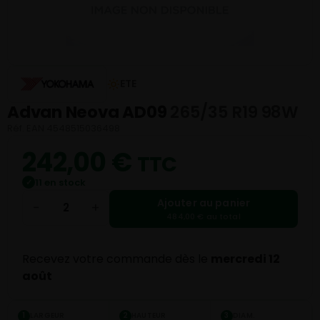
ETE
Advan Neova AD09
265/35 R19 98W
Réf. EAN 4548515036498
242,00
€
TTC
11 en stock
✓
Ajouter au panier
−
+
484,00 € au total
Recevez votre commande dès le
mercredi 12
août
LARGEUR
HAUTEUR
DIAM.
1
2
3