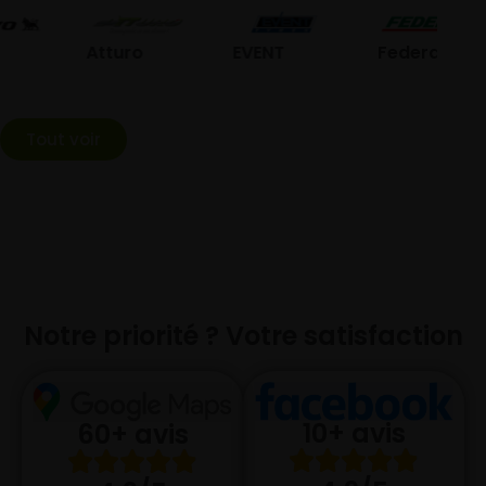
G
Atturo
EVENT
Federal
Tout voir
Notre priorité ? Votre satisfaction
10+ avis
60+ avis