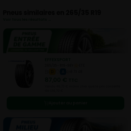
Pneus similaires en 265/35 R19
Voir tous les résultats →
EFFEXSPORT
265/35- R19-98Y
ETE
D
A
B 73 dB
87,00
€
TTC
Vendu 49,70 € moins cher que le prix conseillé
de 136,70 €.
Ajouter au panier