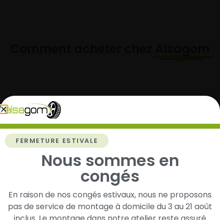
Comment acheter chez
Alsagom
1
Cherchez et trouvez votre modèle de
pneus
FERMETURE ESTIVALE
Nous sommes en
Renseignez les dimensions de vos pneus afin
d’identifier rapidement les modèles compatibles
congés
avec votre véhicule.
En raison de nos congés estivaux, nous ne proposons
pas de service de montage à domicile du 3 au 21 août
inclus. Le montage dans notre atelier reste assuré