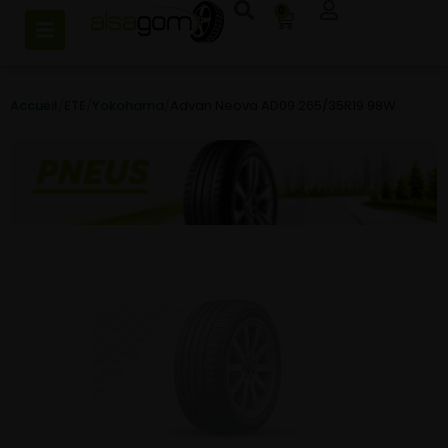
0
Accueil
/
ETE
/
Yokohama
/
Advan Neova AD09 265/35R19 98W