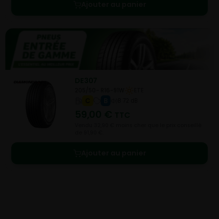
Ajouter au panier
DE307
205/50- R16-91W
ETE
C
B
B 72 dB
59,00
€
TTC
Vendu 32,90 € moins cher que le prix conseillé
de 91,90 €.
Ajouter au panier