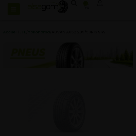
0
Accueil
/
ETE
/
Yokohama
/
ADVAN A052 205/50R16 91W