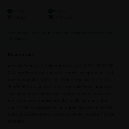
CHARGE
VITESSE
4
5
91
W
615 kg
270 km/h
Connectez-vous pour vérifier la compatibilité avec vos
véhicules
Description
⌄
Avec le Pneus été Yokohama ADVAN A052 205/50R16
91W, profitez d’une tenue de route exceptionnelle et
d’une conduite maîtrisée. Grâce à sa structure en
205/50 R16, ce pneu offre une stabilité remarquable
même à haute vitesse sur route sèche et mouillé en
été. Doté de dimensions 205/50 R16, ce pneu allie
confort et robustesse sur la durée. Ajoutez le ADVAN
A052 205/50R16 91W à votre panier et roulez en toute
sérénité.