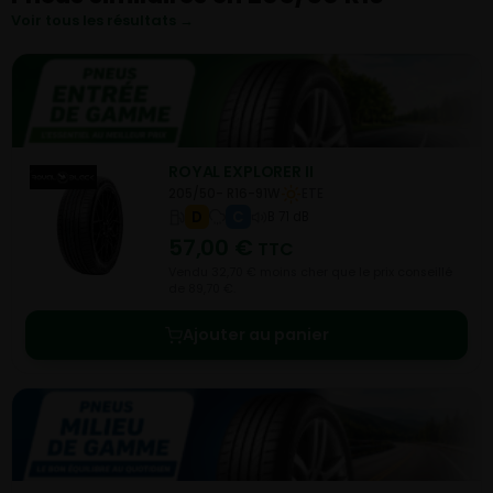
Voir tous les résultats →
ROYAL EXPLORER II
205/50- R16-91W
ETE
D
C
B 71 dB
57,00
€
TTC
Vendu 32,70 € moins cher que le prix conseillé
de 89,70 €.
Ajouter au panier