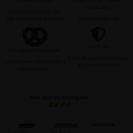
Livraison rapide
Paiement sécurisé et
modulaire
Livraison/Retrait en 24-
48h dans toute la france
Paiement par CB
Garantie
Entreprise Alsacienne
2 ans de garantie sur tous
Notre atelier est installé à
les produits neufs
Dangolsheim
Nos autres marques :
GOLDLINE
GI