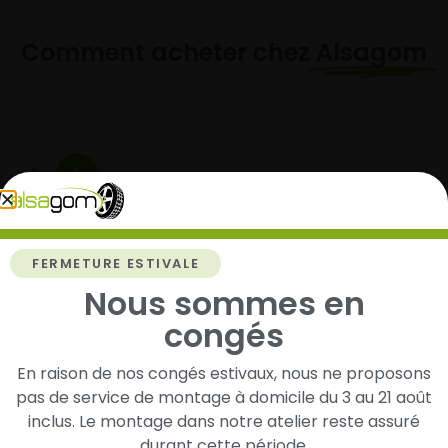
Comment acheter chez
Alsagom
1
Cherchez et trouvez votre modèle de
pneus
FERMETURE ESTIVALE
Renseignez les dimensions de vos pneus afin
Nous sommes en
d’identifier rapidement les modèles compatibles
avec votre véhicule.
congés
En raison de nos congés estivaux, nous ne proposons
pas de service de montage à domicile du 3 au 21 août
2
inclus. Le montage dans notre atelier reste assuré
durant cette période.