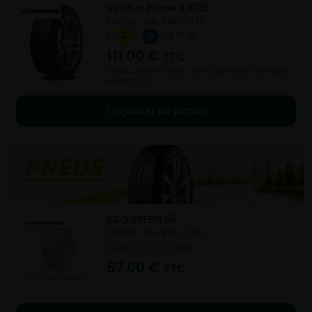
Ventus Prime 3 K125
205/50- R16-91W
ETE
C
A
B 72 dB
111,00
€
TTC
Vendu 26,50 € moins cher que le prix conseillé
de 137,50 €.
Ajouter au panier
ECOGREEN 55
205/50- R16-91W
ETE
NC
NC
NC
57,00
€
TTC