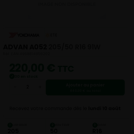
ETE
ADVAN A052
205/50 R16 91W
Réf. EAN 4968814956202
220,00
€
TTC
30 en stock
✓
Ajouter au panier
−
+
440,00 € au total
Recevez votre commande dès le
lundi 10 août
LARGEUR
HAUTEUR
DIAM.
1
2
3
205
50
R16