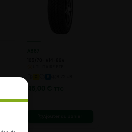
A867
165/70- R14-89R
UTILITAIRE ETE
B 72 dB
C
B
45,00
€
TTC
e le
Ajouter au panier