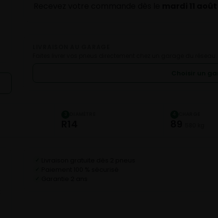
Recevez votre commande dès le
mardi 11 août
LIVRAISON AU GARAGE
Faites livrer vos pneus directement chez un garage du réseau.
Choisir un g
DIAMÈTRE
CHARGE
3
4
R14
89
580 kg
Livraison gratuite dès 2 pneus
✓
Paiement 100 % sécurisé
✓
Garantie 2 ans
✓
E