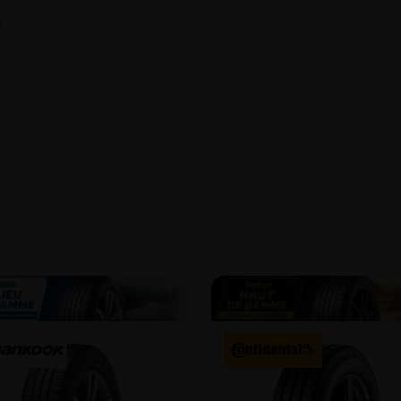
R
⌄
⌄