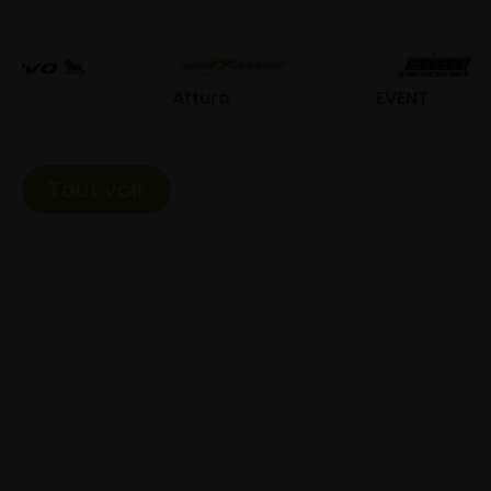
Atturo
EVENT
Fed
Tout voir