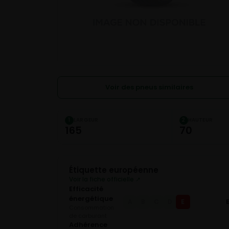
Voir des pneus similaires
LARGEUR
HAUTEUR
1
2
165
70
Étiquette européenne
Voir la fiche officielle ↗
Efficacité
énergétique
E
A
B
C
D
Consommation
de carburant
Adhérence