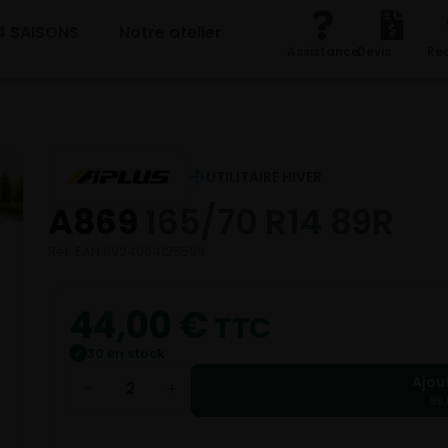
4 SAISONS
Notre atelier
Assistance
Devis
Re
UTILITAIRE HIVER
A869
165/70 R14 89R
Réf. EAN 6924064125599
44,00
€
TTC
30 en stock
✓
Ajou
−
+
88,