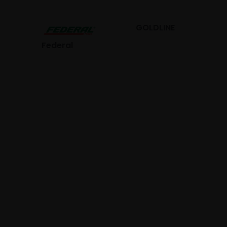
GOLDLINE
GISLAVED
eral