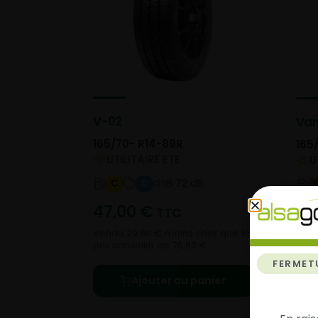
V-02
Van
165/70- R14-89R
165
UTILITAIRE ETE
U
B 72 dB
C
C
47,00
€
95
TTC
Vendu 29,80 € moins cher que le
Vend
prix conseillé de 76,80 €.
prix 
FERMET
Ajouter au panier