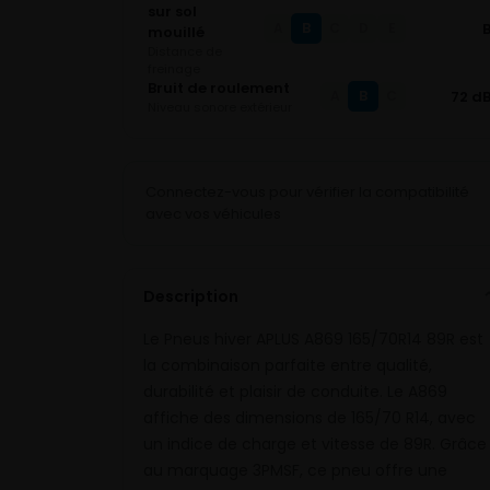
sur sol
B
A
C
D
E
mouillé
Distance de
freinage
Bruit de roulement
B
72 d
A
C
Niveau sonore extérieur
Connectez-vous pour vérifier la compatibilité
avec vos véhicules
Description
Le Pneus hiver APLUS A869 165/70R14 89R est
la combinaison parfaite entre qualité,
durabilité et plaisir de conduite. Le A869
affiche des dimensions de 165/70 R14, avec
un indice de charge et vitesse de 89R. Grâce
au marquage 3PMSF, ce pneu offre une