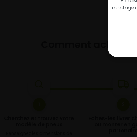
En rai
montage à 
Comment acheter 
1
2
Cherchez et trouvez votre
Faites-les livrer 
modèle de pneus
ou monter en g
partenair
Renseignez les dimensions de