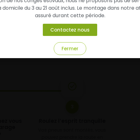
son de nos congés estivaux, nous ne proposons pas de ser
domicile du 3 au 21 août inclus. Le montage dans notre at
assuré durant cette période.
Contactez nous
chez
Alsagom
Fermer
3
chez vous
Roulez l’esprit tranquille
arage
Vos pneus sont montés, vous
e
pouvez prendre la route en