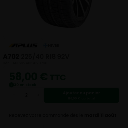
HIVER
A702
225/40 R18 92V
Réf. EAN 6924064128798
58,00
€
TTC
30 en stock
✓
Ajouter au panier
−
+
116,00 € au total
Recevez votre commande dès le
mardi 11 août