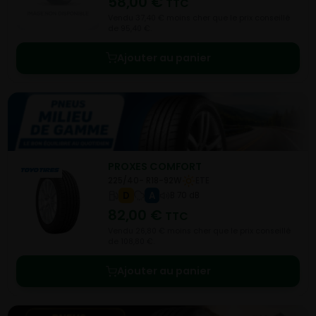
58,00
€
TTC
Vendu 37,40 € moins cher que le prix conseillé
de 95,40 €.
Ajouter au panier
PROXES COMFORT
225/40- R18-92W
ETE
D
A
B 70 dB
82,00
€
TTC
Vendu 26,80 € moins cher que le prix conseillé
de 108,80 €.
Ajouter au panier