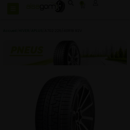
0
Accueil
/
HIVER
/
APLUS
/
A702 225/40R18 92V