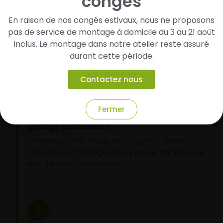
congés
Cherchez et trouvez votre modèle de
pneus
En raison de nos congés estivaux, nous ne proposons
Renseignez les dimensions de vos pneus afin
pas de service de montage à domicile du 3 au 21 août
d’identifier rapidement les modèles compatibles
inclus. Le montage dans notre atelier reste assuré
avec votre véhicule.
durant cette période.
Contactez nous
2
Fermer
Faites-les livrer chez vous ou monter en
garage partenaire
Choisissez votre mode de réception : livraison à
domicile ou montage de vos pneus dans l’un de
nos garages partenaires.
3