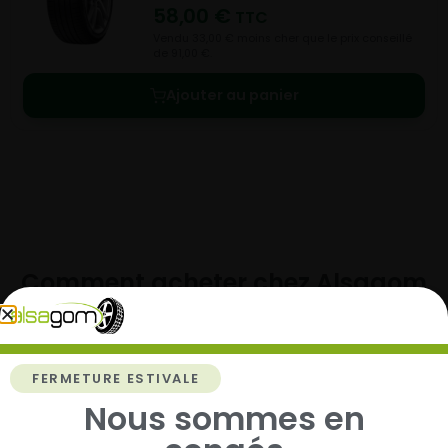
58,00
€
TTC
Vendu 33,00 € moins cher que le prix conseillé
de 91,00 €.
Ajouter au panier
Comment acheter chez
Alsagom
FERMETURE ESTIVALE
1
Nous sommes en