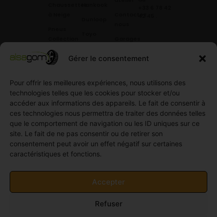
Chaussettes
Hankook
+33 6 78 42
à Neige
Contactez
42 45
.
Dunloop
nous
Pneus
Toyo
Collection
Garages
Compétition
Néolin
partenaires
Gérer le consentement
Pneus
Linglong
Demande
Collection
de devis
standard
Pour offrir les meilleures expériences, nous utilisons des
Demande
technologies telles que les cookies pour stocker et/ou
Pneus
de
accéder aux informations des appareils. Le fait de consentir à
Semi
partenariat
ces technologies nous permettra de traiter des données telles
slick
Ouvrir un
que le comportement de navigation ou les ID uniques sur ce
Pneus
compte
site. Le fait de ne pas consentir ou de retirer son
Utilitaire
professionnel
consentement peut avoir un effet négatif sur certaines
4
caractéristiques et fonctions.
Offres
saisons
d’emploi
Pneus
Politique
Accepter
Utilitaire
de
été
cookies
Refuser
Pneus
(UE)