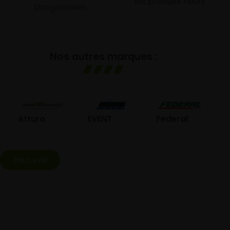
les produits neufs
Dangolsheim
Nos autres marques :
GO
Atturo
EVENT
Federal
Tout voir