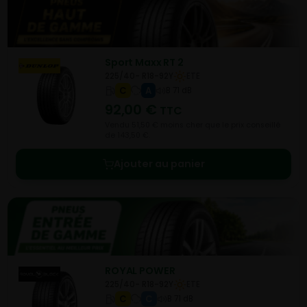
Sport Maxx RT 2
225/40- R18-92Y
ETE
C
A
B 71 dB
92,00
€
TTC
Vendu 51,50 € moins cher que le prix conseillé
de 143,50 €.
Ajouter au panier
ROYAL POWER
225/40- R18-92Y
ETE
C
C
B 71 dB