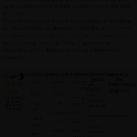
ligne. Livraison gratuite dans toute la France dès 100€
d’achats
Merci de contacter le centre pour toutes prestations
sur des véhicules ou dimensions spécifiques (Hummer,
Dodgeram, Ferrari, Porsche, jante à cercle, jante avec
écrou central, pneus ultra bas…) qui peuvent
nécessiter un outillage ou un temps d’intervention
spécifique.
Catégories
Marques
Informations
Contactez-
Moyens
nous
de
Pneus
Toutes
Politique de
paiements
Vous
4
les
Confidentialité
pouvez
Saisons
marques
nous
Mentions
Noté 4,9 /
contacter
5 avec
Pneus
Michelin
légales
plus de
par email
60 avis
Été
à:
Goodyear
CGV
contact@alsagom.fr
Pneus
Pirelli
CGR
Hiver
ou par
Kleber
Notre
téléphone
Nos
au
atelier