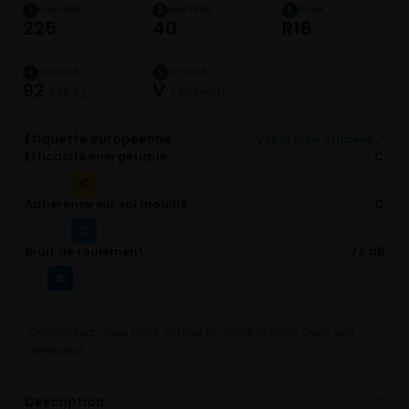
LARGEUR
HAUTEUR
DIAM.
1
2
3
225
40
R18
CHARGE
VITESSE
4
5
92
V
630 kg
240 km/h
Étiquette européenne
Voir la fiche officielle ↗
Efficacité énergétique
C
C
A
B
D
E
Adhérence sur sol mouillé
C
C
A
B
D
E
Bruit de roulement
72 dB
B
A
C
Connectez-vous pour vérifier la compatibilité avec vos
véhicules
Description
⌄