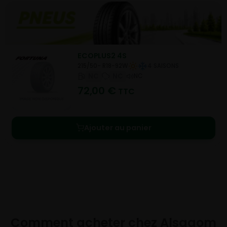
ECOPLUS2 4S
215/50- R18-92W
4 SAISONS
NC
NC
NC
72,00
€
TTC
Ajouter au panier
Comment acheter chez
Alsagom