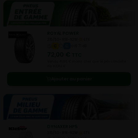
ROYAL POWER
215/50- R18-92W
ETE
C
C
B 71 dB
72,00
€
TTC
Vendu 41,80 € moins cher que le prix conseillé
de 113,80 €.
Ajouter au panier
DYNAXER HP5
215/50- R18-92W
ETE