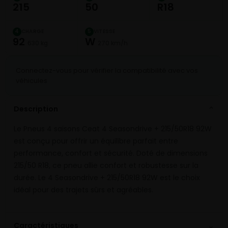
215
50
R18
CHARGE
VITESSE
4
5
92
W
630 kg
270 km/h
Connectez-vous pour vérifier la compatibilité avec vos
véhicules
Description
⌄
Le Pneus 4 saisons Ceat 4 Seasondrive + 215/50R18 92W
est conçu pour offrir un équilibre parfait entre
performance, confort et sécurité. Doté de dimensions
215/50 R18, ce pneu allie confort et robustesse sur la
durée. Le 4 Seasondrive + 215/50R18 92W est le choix
idéal pour des trajets sûrs et agréables.
⌄
Caractéristiques