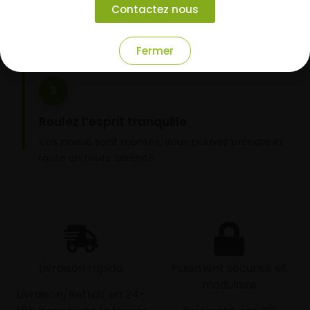
Contactez nous
domicile ou montage de vos pneus dans l’un de
nos garages partenaires.
Fermer
3
Roulez l’esprit tranquille
Vos pneus sont montés, vous pouvez prendre la
route en toute sérénité.
Livraison rapide
Paiement sécurisé et
modulaire
Livraison/Retrait en 24-