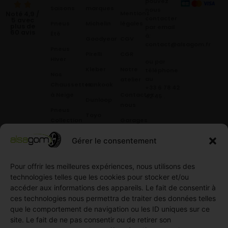
pouvez
Saisons
marques
nous
Mentions
Noté 4,9 /
contacter
5 avec
Pneus
Michelin
légales
plus de
par email
60 avis
Été
à:
Goodyear
CGV
contact@alsagom.fr
Pneus
Pirelli
CGR
Hiver
ou par
Kleber
Notre
téléphone
Nos
au
atelier
Chaussettes
Hankook
+33 6 78 42
à Neige
Contactez
42 45
.
Dunloop
nous
Pneus
Toyo
Collection
Garages
Compétition
Néolin
partenaires
Gérer le consentement
Pneus
Linglong
Demande
Collection
de devis
Pour offrir les meilleures expériences, nous utilisons des
standard
Demande
technologies telles que les cookies pour stocker et/ou
Pneus
de
accéder aux informations des appareils. Le fait de consentir à
Semi
partenariat
ces technologies nous permettra de traiter des données telles
slick
Ouvrir un
que le comportement de navigation ou les ID uniques sur ce
Pneus
compte
site. Le fait de ne pas consentir ou de retirer son
Utilitaire
professionnel