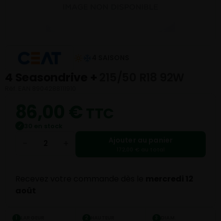
4 SAISONS
4 Seasondrive +
215/50 R18 92W
Réf. EAN 8904288111910
86,00
€
TTC
30 en stock
✓
Ajouter au panier
−
+
172,00 € au total
Recevez votre commande dès le
mercredi 12
août
LARGEUR
HAUTEUR
DIAM.
1
2
3