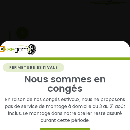
1
Cherchez et trouvez votre modèle de
pneus
Renseignez les dimensions de vos pneus afin
d’identifier rapidement les modèles compatibles
FERMETURE ESTIVALE
avec votre véhicule.
Nous sommes en
congés
En raison de nos congés estivaux, nous ne proposons
2
pas de service de montage à domicile du 3 au 21 août
Faites-les livrer chez vous ou monter en
inclus. Le montage dans notre atelier reste assuré
garage partenaire
durant cette période.
Choisissez votre mode de réception : livraison à