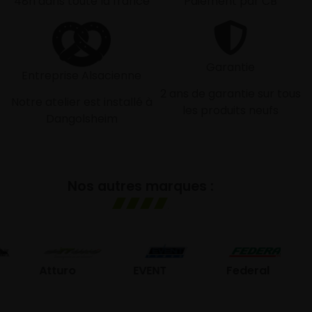
48h dans toute la france
Paiement par CB
Garantie
Entreprise Alsacienne
2 ans de garantie sur tous
Notre atelier est installé à
les produits neufs
Dangolsheim
Nos autres marques :
GO
Atturo
EVENT
Federal