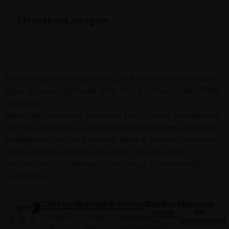
Facebook Alsagom
Tarifs valables uniquement pour toute commande en
ligne. Livraison gratuite dans toute la France dès 100€
d’achats
Merci de contacter le centre pour toutes prestations
sur des véhicules ou dimensions spécifiques (Hummer,
Dodgeram, Ferrari, Porsche, jante à cercle, jante avec
écrou central, pneus ultra bas…) qui peuvent
nécessiter un outillage ou un temps d’intervention
spécifique.
Catégories
Marques
Informations
Contactez-
Moyens
nous
de
Pneus
Toutes
Politique de
paiements
Vous
4
les
Confidentialité