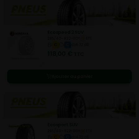
Ecospeed 2 SUV
285/40- R22-110Y
ETE
C
C
A 72 dB
118,00
€
TTC
Ajouter au panier
Ecosport SUV
285/40- R22-110Y
ETE
C
C
A 72 dB