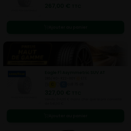
267,00
€
TTC
Ajouter au panier
Eagle F1 Asymmetric SUV AT
285/40- R22-110Y
ETE
C
C
B 75 dB
327,00
€
TTC
Vendu 214,00 € moins cher que le prix conseillé
de 541,00 €.
Ajouter au panier