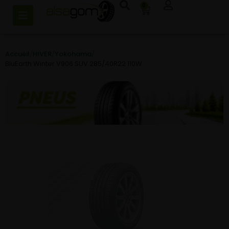
0
Accueil
/
HIVER
/
Yokohama
/
BluEarth Winter V906 SUV 285/40R22 110W