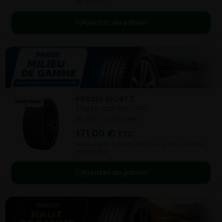
de 161,60 €.
Ajouter au panier
PROXES SPORT 2
275/45- R20-110Y
ETE
NC
NC
NC
171,00
€
TTC
Vendu 56,70 € moins cher que le prix conseillé
de 227,70 €.
Ajouter au panier