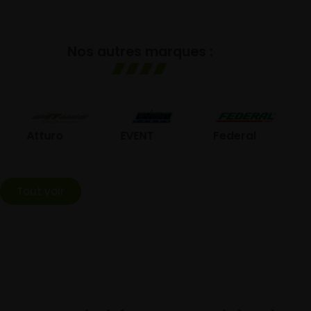
Nos autres marques :
GO
Atturo
EVENT
Federal
Tout voir