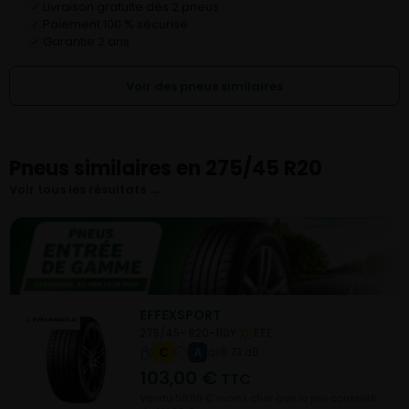
Livraison gratuite dès 2 pneus
✓
Paiement 100 % sécurisé
✓
Garantie 2 ans
✓
Voir des pneus similaires
Pneus similaires en 275/45 R20
Voir tous les résultats →
EFFEXSPORT
275/45- R20-110Y
ETE
C
A
B 73 dB
103,00
€
TTC
Vendu 58,60 € moins cher que le prix conseillé