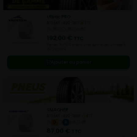
Ultrac PRO
275/45- R20-110Y
ETE
NC
NC
NC
192,00
€
TTC
Vendu 75,00 € moins cher que le prix conseillé
de 267,00 €.
Ajouter au panier
SMACHER
275/45- R20-110W
ETE
D
B
B 73 dB
87,00
€
TTC