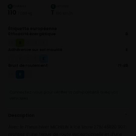
CHARGE
VITESSE
4
5
110
T
1 060 kg
190 km/h
Étiquette européenne
Efficacité énergétique
B
B
A
C
D
E
Adhérence sur sol mouillé
E
E
A
B
C
D
Bruit de roulement
71 dB
B
A
C
Connectez-vous pour vérifier la compatibilité avec vos
véhicules
Description
⌄
Avec le Pneus hiver MICHELIN X Ice Snow 275/45R20 110T,
profitez d’une tenue de route exceptionnelle et d’une