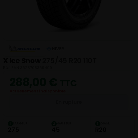
HIVER
X Ice Snow
275/45 R20 110T
Réf. EAN 3528708359499
288,00
€
TTC
Actuellement indisponible
En rupture
LARGEUR
HAUTEUR
DIAM.
1
2
3
275
45
R20