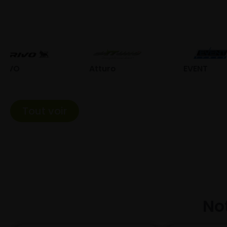
Atturo
EVENT
Fed
Tout voir
Not