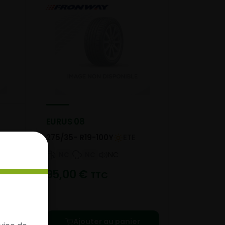
EURUS 08
275/35- R19-100Y
ETE
NC
NC
NC
95,00
€
TTC
Ajouter au panier