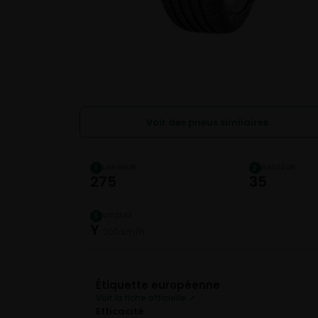
Voir des pneus similaires
LARGEUR
HAUTEUR
1
2
275
35
VITESSE
5
Y
300 km/h
Étiquette européenne
Voir la fiche officielle ↗
Efficacité