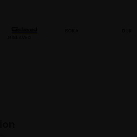
BOKA
DURO
tion