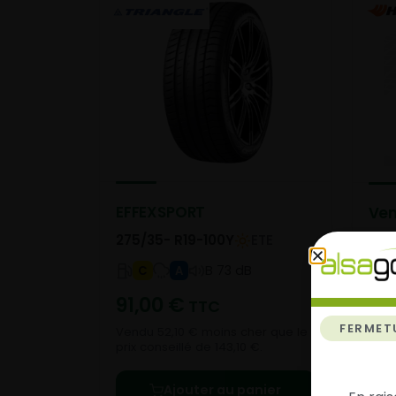
EFFEXSPORT
Ven
275/35- R19-100Y
ETE
275
B 73 dB
C
A
91,00
€
15
TTC
FERMET
Vendu 52,10 € moins cher que le
prix conseillé de 143,10 €.
Ajouter au panier