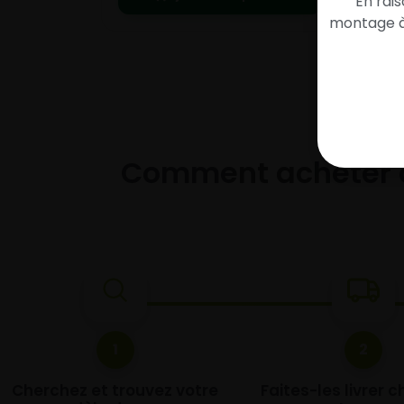
En rai
montage à 
Comment acheter 
1
2
Cherchez et trouvez votre
Faites-les livrer 