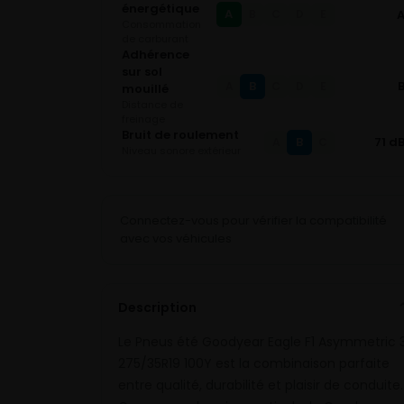
énergétique
A
B
C
D
E
Consommation
de carburant
Adhérence
sur sol
B
A
C
D
E
mouillé
Distance de
freinage
Bruit de roulement
B
71 d
A
C
Niveau sonore extérieur
Connectez-vous pour vérifier la compatibilité
avec vos véhicules
Description
Le Pneus été Goodyear Eagle F1 Asymmetric 
275/35R19 100Y est la combinaison parfaite
entre qualité, durabilité et plaisir de conduite.