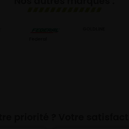
Nos autres marques :
GOLDLINE
GISLAVED
eral
re priorité ? Votre satisfac