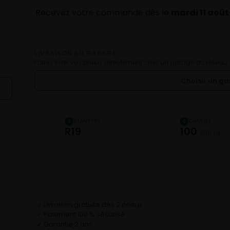
Recevez votre commande dès le
mardi 11 août
LIVRAISON AU GARAGE
Faites livrer vos pneus directement chez un garage du réseau.
Choisir un g
DIAMÈTRE
CHARGE
3
4
R19
100
800 kg
Livraison gratuite dès 2 pneus
✓
Paiement 100 % sécurisé
✓
Garantie 2 ans
✓