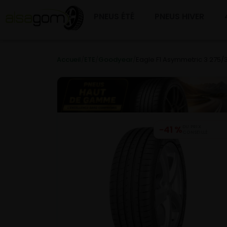
PNEUS ÉTÉ
PNEUS HIVER
Accueil
/
ETE
/
Goodyear
/
Eagle F1 Asymmetric 3 275/3
−41 %
DU PRIX
CONSEILLÉ