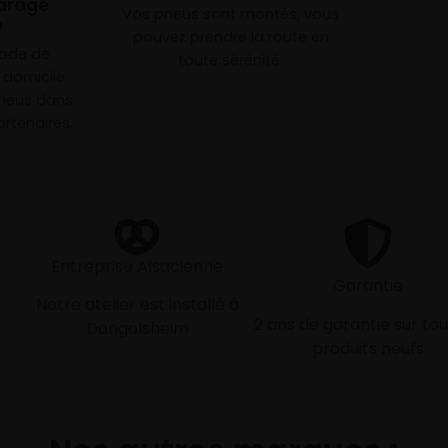
arage
Vos pneus sont montés, vous
e
pouvez prendre la route en
mode de
toute sérénité.
à domicile
neus dans
rtenaires.
Entreprise Alsacienne
Garantie
Notre atelier est installé à
2 ans de garantie sur tou
Dangolsheim
produits neufs