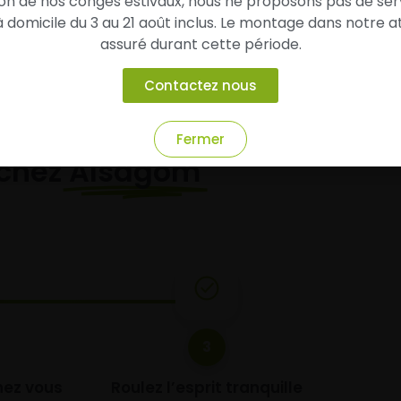
son de nos congés estivaux, nous ne proposons pas de ser
domicile du 3 au 21 août inclus. Le montage dans notre at
assuré durant cette période.
Contactez nous
Fermer
chez
Alsagom
3
chez vous
Roulez l’esprit tranquille