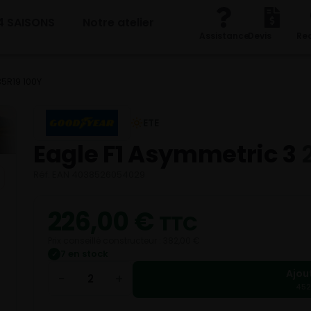
4 SAISONS
Notre atelier
Assistance
Devis
Re
5R19 100Y
ETE
Eagle F1 Asymmetric 3
Réf. EAN 4038526054029
226,00
€
TTC
Prix conseillé constructeur : 382,00 €
7 en stock
✓
Ajou
−
+
452