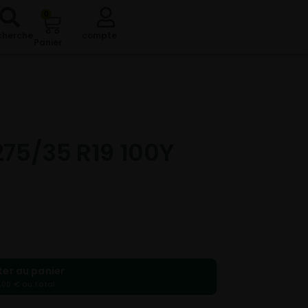
0
cherche
compte
Panier
275/35 R19 100Y
ter au panier
,00 € au total