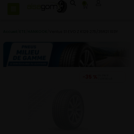
0
Accueil
/
ETE
/
HANKOOK
/
Ventus S1 EVO Z K129 275/35R21 103Y
−35 %
DU PRIX
CONSEILLÉ