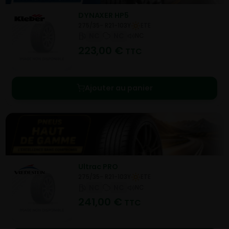
DYNAXER HP5
275/35- R21-103Y
ETE
NC
NC
NC
223,00
€
TTC
Ajouter au panier
Ultrac PRO
275/35- R21-103Y
ETE
NC
NC
NC
241,00
€
TTC