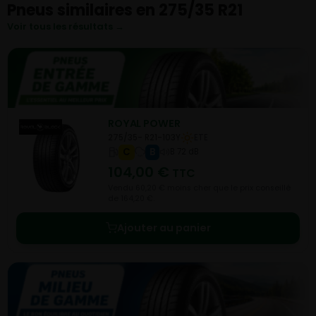
Pneus similaires en 275/35 R21
Voir tous les résultats →
ROYAL POWER
275/35- R21-103Y
ETE
C
B
B 72 dB
104,00
€
TTC
Vendu 60,20 € moins cher que le prix conseillé
de 164,20 €.
Ajouter au panier