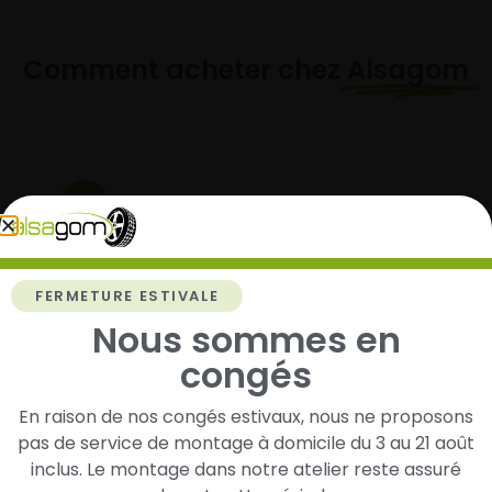
Comment acheter chez
Alsagom
1
Cherchez et trouvez votre modèle de
pneus
FERMETURE ESTIVALE
Renseignez les dimensions de vos pneus afin
Nous sommes en
d’identifier rapidement les modèles compatibles
avec votre véhicule.
congés
En raison de nos congés estivaux, nous ne proposons
pas de service de montage à domicile du 3 au 21 août
2
inclus. Le montage dans notre atelier reste assuré