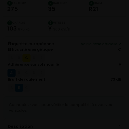
LARGEUR
HAUTEUR
DIAM.
1
2
3
275
35
R21
CHARGE
VITESSE
4
5
103
Y
875 kg
300 km/h
Étiquette européenne
Voir la fiche officielle ↗
Efficacité énergétique
C
C
A
B
D
E
Adhérence sur sol mouillé
A
A
B
C
D
E
Bruit de roulement
73 dB
B
A
C
Connectez-vous pour vérifier la compatibilité avec vos
véhicules
Description
⌄