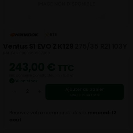
ETE
Ventus S1 EVO Z K129
275/35 R21 103Y
Réf. EAN 8808563537900
243,00
€
TTC
Prix conseillé constructeur : 371,50 €
30 en stock
✓
Ajouter au panier
−
+
486,00 € au total
Recevez votre commande dès le
mercredi 12
août