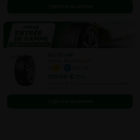
Ajouter au panier
EXCITE UHP
275/35- R21-103Y
ETE
C
B
B 72 dB
109,00
€
TTC
Vendu 55,20 € moins cher que le prix conseillé
de 164,20 €.
Ajouter au panier