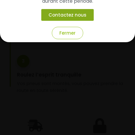
durant cette période.
Faites-les livrer chez vous ou monter en
garage partenaire
Contactez nous
Choisissez votre mode de réception : livraison à
domicile ou montage de vos pneus dans l’un de
Fermer
nos garages partenaires.
3
Roulez l’esprit tranquille
Vos pneus sont montés, vous pouvez prendre la
route en toute sérénité.