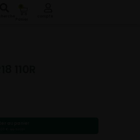
0
cherche
compte
Panier
18 110R
ter au panier
,00 € au total