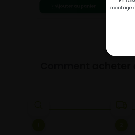
En rai
Ajouter au panier
montage à 
Comment acheter 
1
2