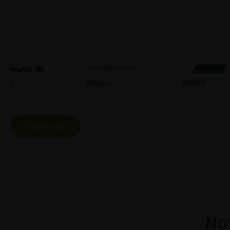
Atturo
EVENT
Fed
Tout voir
Not