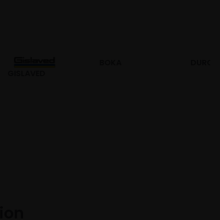
BOKA
DURO
tion