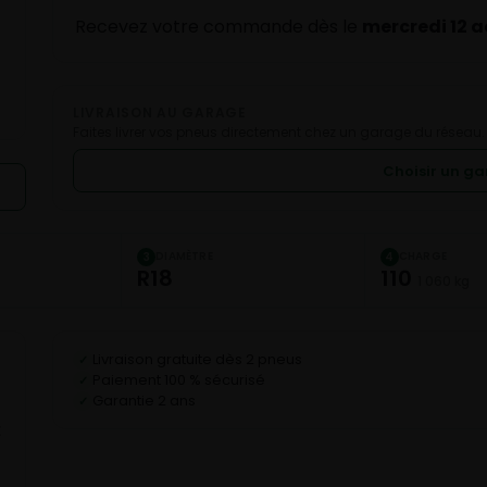
Recevez votre commande dès le
mercredi 12 
LIVRAISON AU GARAGE
Faites livrer vos pneus directement chez un garage du réseau.
Choisir un g
DIAMÈTRE
CHARGE
3
4
R18
110
1 060 kg
Livraison gratuite dès 2 pneus
✓
Paiement 100 % sécurisé
✓
Garantie 2 ans
✓
E