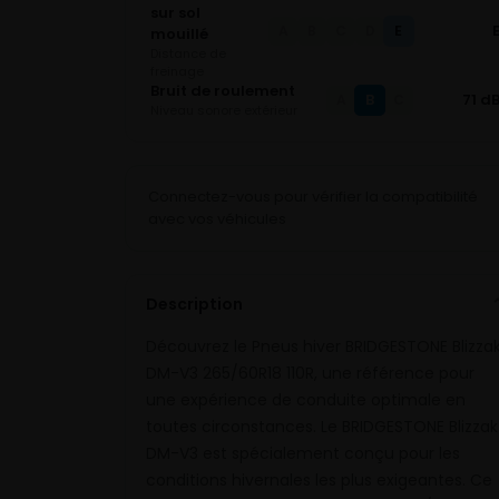
sur sol
E
A
B
C
D
mouillé
Distance de
freinage
Bruit de roulement
B
71 d
A
C
Niveau sonore extérieur
Connectez-vous pour vérifier la compatibilité
avec vos véhicules
Description
Découvrez le Pneus hiver BRIDGESTONE Blizza
DM-V3 265/60R18 110R, une référence pour
une expérience de conduite optimale en
toutes circonstances. Le BRIDGESTONE Blizzak
DM-V3 est spécialement conçu pour les
conditions hivernales les plus exigeantes. Ce