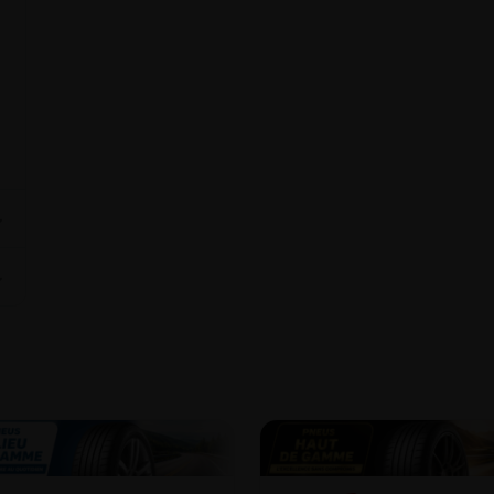
⌄
⌄
8