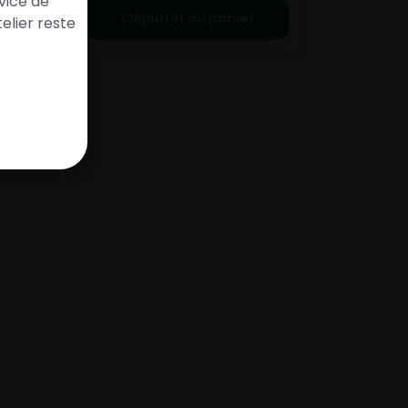
vice de
Ajouter au panier
elier reste