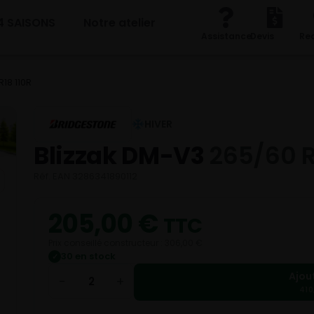
4 SAISONS
Notre atelier
Assistance
Devis
Re
18 110R
HIVER
Blizzak DM-V3
265/60 R
Réf. EAN 3286341890112
205,00
€
TTC
Prix conseillé constructeur : 306,00 €
30 en stock
✓
Ajou
−
+
410