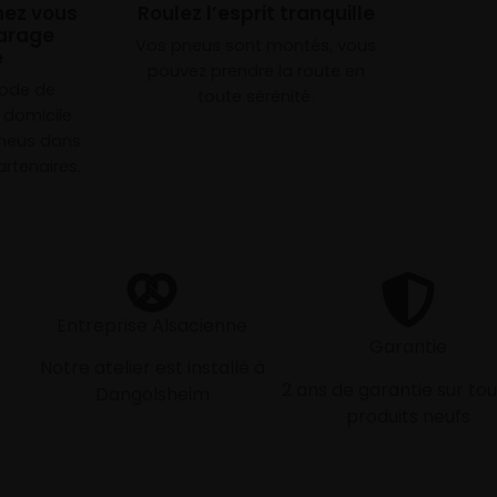
chez vous
Roulez l’esprit tranquille
arage
Vos pneus sont montés, vous
e
pouvez prendre la route en
mode de
toute sérénité.
à domicile
neus dans
rtenaires.
Entreprise Alsacienne
Garantie
Notre atelier est installé à
2 ans de garantie sur tou
Dangolsheim
produits neufs