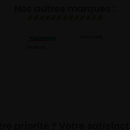
Nos autres marques :
GOLDLINE
GISLAVED
eral
re priorité ? Votre satisfac