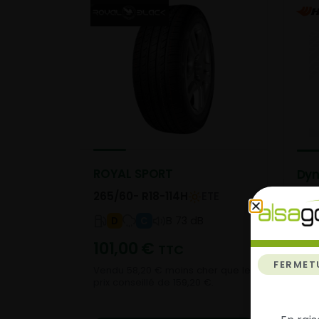
ROYAL SPORT
Dyn
265/60- R18-114H
ETE
265
B 73 dB
D
C
101,00
€
13
TTC
FERMET
Vendu 58,20 € moins cher que le
prix conseillé de 159,20 €.