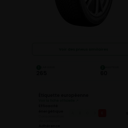
Voir des pneus similaires
LARGEUR
HAUTEUR
1
2
265
60
Étiquette européenne
Voir la fiche officielle ↗
Efficacité
énergétique
E
A
B
C
D
Consommation
de carburant
Adhérence