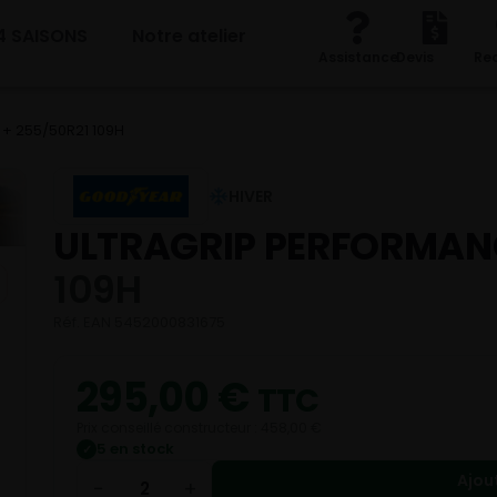
4 SAISONS
Notre atelier
Assistance
Devis
Re
+ 255/50R21 109H
HIVER
ULTRAGRIP PERFORMAN
109H
Réf. EAN 5452000831675
295,00
€
TTC
Prix conseillé constructeur : 458,00 €
5 en stock
✓
Ajou
−
+