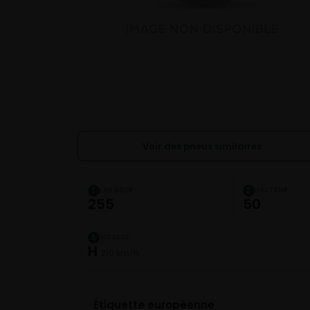
Voir des pneus similaires
LARGEUR
HAUTEUR
1
2
255
50
VITESSE
5
H
210 km/h
Étiquette européenne