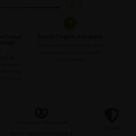
3
chez vous
Roulez l’esprit tranquille
arage
Vos pneus sont montés, vous
e
pouvez prendre la route en
mode de
toute sérénité.
à domicile
neus dans
rtenaires.
Entreprise Alsacienne
Garantie
Notre atelier est installé à