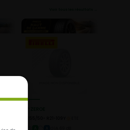
Voir tous les résultats →
P ZEROE
255/50- R21-109Y
ETE
A 69 dB
A
A