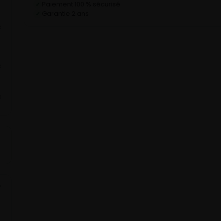
Paiement 100 % sécurisé
✓
Garantie 2 ans
✓
B
B
B
⌄