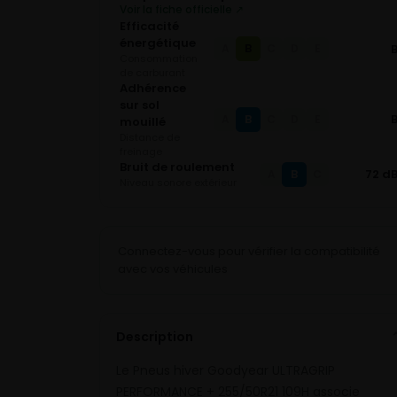
Voir la fiche officielle ↗
Efficacité
énergétique
B
A
C
D
E
Consommation
de carburant
Adhérence
sur sol
B
A
C
D
E
mouillé
Distance de
freinage
Bruit de roulement
B
72 d
A
C
Niveau sonore extérieur
Connectez-vous pour vérifier la compatibilité
avec vos véhicules
Description
Le Pneus hiver Goodyear ULTRAGRIP
PERFORMANCE + 255/50R21 109H associe