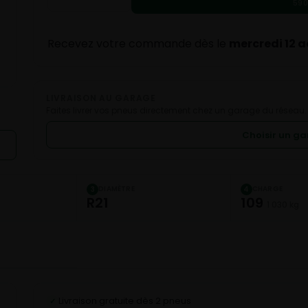
590
Recevez votre commande dès le
mercredi 12 
LIVRAISON AU GARAGE
Faites livrer vos pneus directement chez un garage du réseau.
Choisir un g
DIAMÈTRE
CHARGE
3
4
R21
109
1 030 kg
Livraison gratuite dès 2 pneus
✓