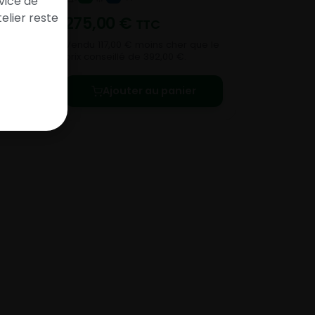
vice de
elier reste
275,00
€
TTC
Vendu 117,00 € moins cher que le
prix conseillé de 392,00 €.
Ajouter au panier