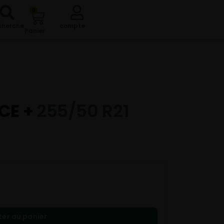
0
cherche
compte
Panier
CE +
255/50 R21
ter au panier