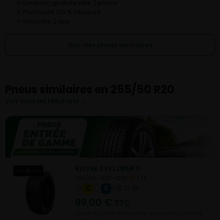
Livraison gratuite dès 2 pneus
✓
Paiement 100 % sécurisé
✓
Garantie 2 ans
✓
Voir des pneus similaires
Pneus similaires en 255/50 R20
Voir tous les résultats →
ROYAL EXPLORER II
255/50- R20-109Y
ETE
C
B
B 72 dB
99,00
€
TTC
Vendu 56,20 € moins cher que le prix conseillé