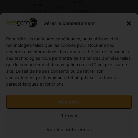
nous
Pneus
Toyo
Collection
Garages
Compétition
Néolin
partenaires
Gérer le consentement
Pneus
Linglong
Demande
Collection
de devis
Pour offrir les meilleures expériences, nous utilisons des
standard
Demande
technologies telles que les cookies pour stocker et/ou
Pneus
de
accéder aux informations des appareils. Le fait de consentir à
Semi
partenariat
ces technologies nous permettra de traiter des données telles
slick
Ouvrir un
que le comportement de navigation ou les ID uniques sur ce
Pneus
compte
site. Le fait de ne pas consentir ou de retirer son
Utilitaire
professionnel
consentement peut avoir un effet négatif sur certaines
4
caractéristiques et fonctions.
Offres
saisons
d’emploi
Pneus
Politique
Accepter
Utilitaire
de
été
cookies
Refuser
Pneus
(UE)
Utilitaire
Voir les préférences
Hiver