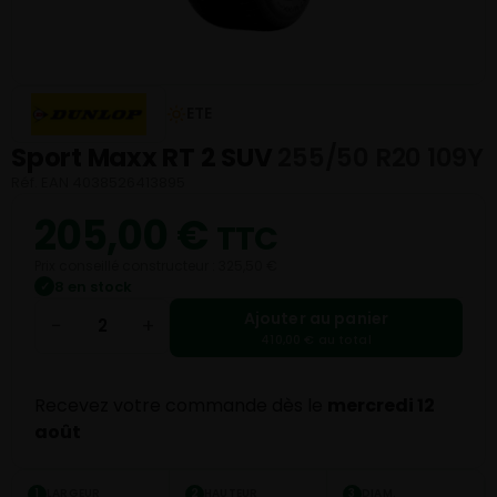
ETE
Sport Maxx RT 2 SUV
255/50 R20 109Y
Réf. EAN 4038526413895
205,00
€
TTC
Prix conseillé constructeur : 325,50 €
8 en stock
✓
Ajouter au panier
−
+
410,00 € au total
Recevez votre commande dès le
mercredi 12
août
LARGEUR
HAUTEUR
DIAM.
1
2
3