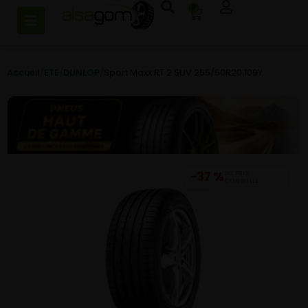
0
Accueil
/
ETE
/
DUNLOP
/
Sport Maxx RT 2 SUV 255/50R20 109Y
−37 %
DU PRIX
CONSEILLÉ