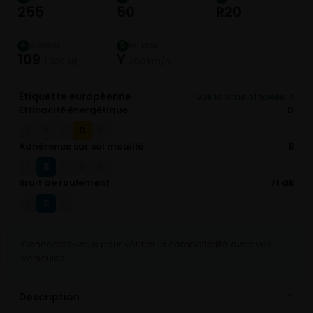
255
50
R20
CHARGE
VITESSE
4
5
109
Y
1 030 kg
300 km/h
Étiquette européenne
Voir la fiche officielle ↗
Efficacité énergétique
D
D
A
B
C
E
Adhérence sur sol mouillé
B
B
A
C
D
E
Bruit de roulement
71 dB
B
A
C
Connectez-vous pour vérifier la compatibilité avec vos
véhicules
Description
⌄