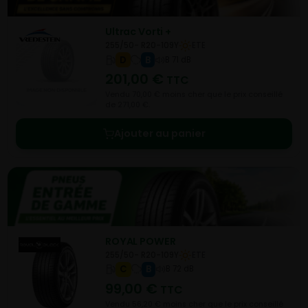
Ultrac Vorti +
255/50- R20-109Y
ETE
D
B
B 71 dB
201,00
€
TTC
Vendu 70,00 € moins cher que le prix conseillé
de 271,00 €.
Ajouter au panier
ROYAL POWER
255/50- R20-109Y
ETE
C
B
B 72 dB
99,00
€
TTC
Vendu 56,20 € moins cher que le prix conseillé