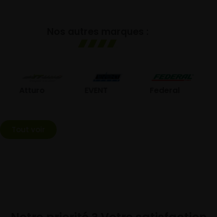
Nos autres marques :
GO
Atturo
EVENT
Federal
Tout voir