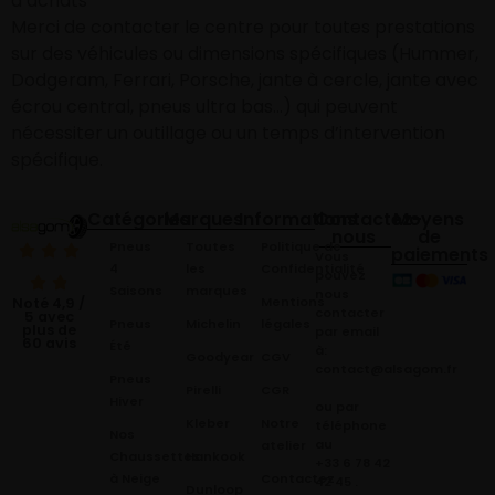
d’achats
Merci de contacter le centre pour toutes prestations
sur des véhicules ou dimensions spécifiques (Hummer,
Dodgeram, Ferrari, Porsche, jante à cercle, jante avec
écrou central, pneus ultra bas…) qui peuvent
nécessiter un outillage ou un temps d’intervention
spécifique.
Catégories
Marques
Informations
Contactez-
Moyens
nous
de
Pneus
Toutes
Politique de
paiements
Vous
4
les
Confidentialité
pouvez
Saisons
marques
nous
Mentions
Noté 4,9 /
contacter
5 avec
Pneus
Michelin
légales
plus de
par email
60 avis
Été
à:
Goodyear
CGV
contact@alsagom.fr
Pneus
Pirelli
CGR
Hiver
ou par
Kleber
Notre
téléphone
Nos
au
atelier
Chaussettes
Hankook
+33 6 78 42
à Neige
Contactez
42 45
.
Dunloop