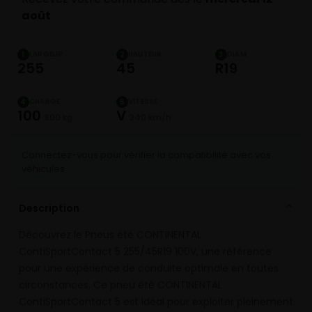
août
LARGEUR
HAUTEUR
DIAM.
1
2
3
255
45
R19
CHARGE
VITESSE
4
5
100
V
800 kg
240 km/h
Connectez-vous pour vérifier la compatibilité avec vos
véhicules
Description
⌄
Découvrez le Pneus été CONTINENTAL
ContiSportContact 5 255/45R19 100V, une référence
pour une expérience de conduite optimale en toutes
circonstances. Ce pneu été CONTINENTAL
ContiSportContact 5 est idéal pour exploiter pleinement