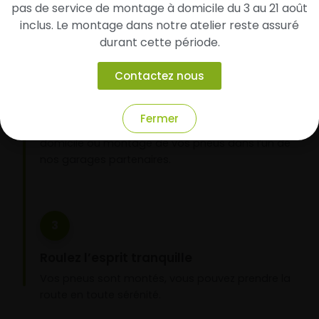
pas de service de montage à domicile du 3 au 21 août
inclus. Le montage dans notre atelier reste assuré
durant cette période.
2
Contactez nous
Faites-les livrer chez vous ou monter en
garage partenaire
Fermer
Choisissez votre mode de réception : livraison à
domicile ou montage de vos pneus dans l’un de
nos garages partenaires.
3
Roulez l’esprit tranquille
Vos pneus sont montés, vous pouvez prendre la
route en toute sérénité.