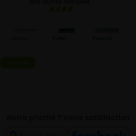
Nos autres marques :
GO
Atturo
EVENT
Federal
Tout voir
Notre priorité ? Votre satisfaction