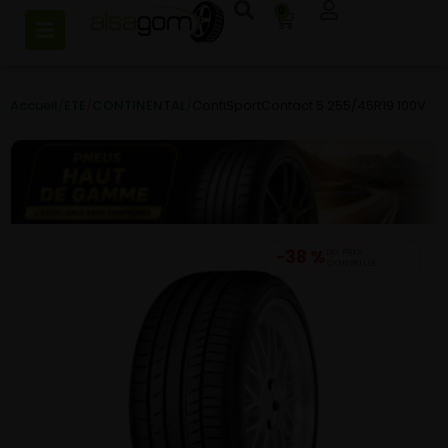
0
Accueil
/
ETE
/
CONTINENTAL
/
ContiSportContact 5 255/45R19 100V
−38 %
DU PRIX
CONSEILLÉ