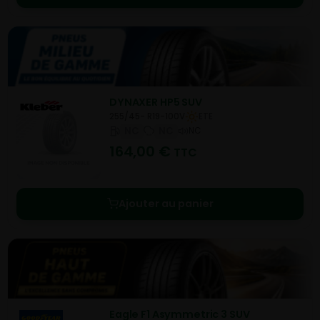
DYNAXER HP5 SUV
255/45- R19-100V
ETE
NC
NC
NC
164,00
€
TTC
Ajouter au panier
Eagle F1 Asymmetric 3 SUV