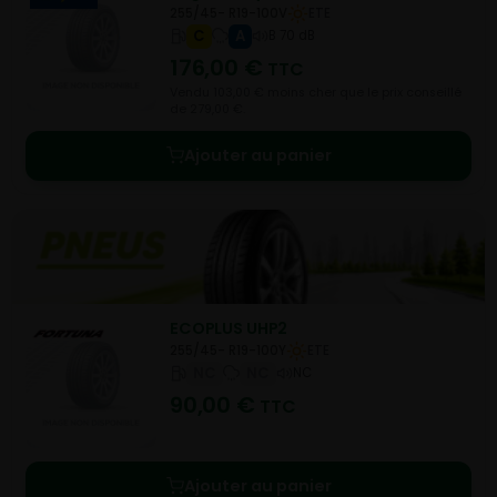
255/45- R19-100V
ETE
C
A
B 70 dB
176,00
€
TTC
Vendu 103,00 € moins cher que le prix conseillé
de 279,00 €.
Ajouter au panier
ECOPLUS UHP2
255/45- R19-100Y
ETE
NC
NC
NC
90,00
€
TTC
Ajouter au panier