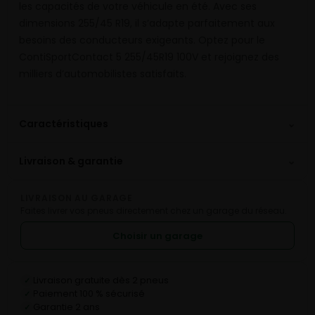
les capacités de votre véhicule en été. Avec ses
dimensions 255/45 R19, il s’adapte parfaitement aux
besoins des conducteurs exigeants. Optez pour le
ContiSportContact 5 255/45R19 100V et rejoignez des
milliers d’automobilistes satisfaits.
⌄
Caractéristiques
⌄
Livraison & garantie
LIVRAISON AU GARAGE
Faites livrer vos pneus directement chez un garage du réseau.
Choisir un garage
Livraison gratuite dès 2 pneus
✓
Paiement 100 % sécurisé
✓
Garantie 2 ans
✓