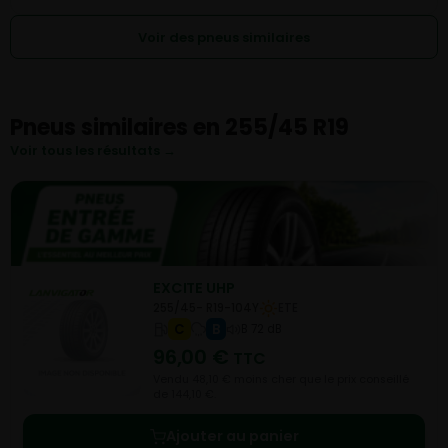
Voir des pneus similaires
Pneus similaires en 255/45 R19
Voir tous les résultats →
EXCITE UHP
255/45- R19-104Y
ETE
C
B
B 72 dB
96,00
€
TTC
Vendu 48,10 € moins cher que le prix conseillé
de 144,10 €.
Ajouter au panier