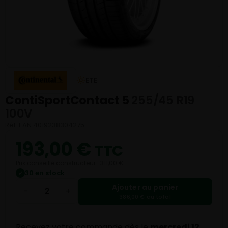
ETE
ContiSportContact 5
255/45 R19
100V
Réf. EAN 4019238304275
193,00
€
TTC
Prix conseillé constructeur : 311,00 €
30 en stock
✓
Ajouter au panier
−
+
386,00 € au total
Recevez votre commande dès le
mercredi 12