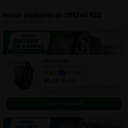
Pneus similaires en 255/40 R20
Voir tous les résultats →
EFFEXSPORT
255/40- R20-101Y
ETE
C
A
B 73 dB
89,00
€
TTC
Vendu 51,00 € moins cher que le prix conseillé
de 140,00 €.
Ajouter au panier