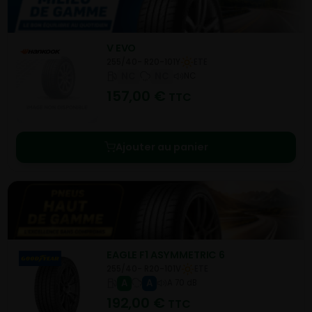
V EVO
255/40- R20-101Y
ETE
NC
NC
NC
157,00
€
TTC
Ajouter au panier
EAGLE F1 ASYMMETRIC 6
255/40- R20-101V
ETE
A
A
A 70 dB
192,00
€
TTC