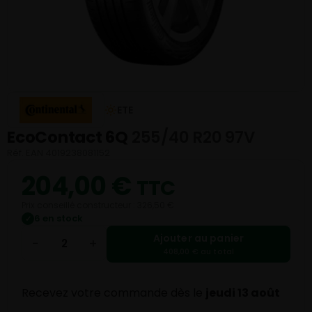
ETE
EcoContact 6Q
255/40 R20 97V
Réf. EAN 4019238081152
204,00
€
TTC
Prix conseillé constructeur : 326,50 €
6 en stock
✓
Ajouter au panier
−
+
408,00 € au total
Recevez votre commande dès le
jeudi 13 août