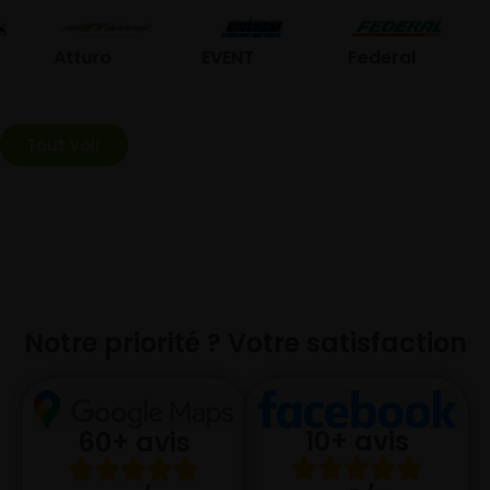
GO
Atturo
EVENT
Federal
Tout voir
Notre priorité ? Votre satisfaction
10+ avis
60+ avis