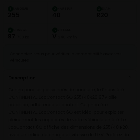
LARGEUR
HAUTEUR
DIAM.
1
2
3
255
40
R20
CHARGE
VITESSE
4
5
97
V
730 kg
240 km/h
Connectez-vous pour vérifier la compatibilité avec vos
véhicules
Description
⌄
Conçu pour les passionnés de conduite, le Pneus été
CONTINENTAL EcoContact 6Q 255/40R20 97V allie
précision, adhérence et confort. Ce pneu été
CONTINENTAL EcoContact 6Q est idéal pour exploiter
pleinement les capacités de votre véhicule en été. Le
EcoContact 6Q affiche des dimensions de 255/40 R20,
avec un indice de charge et vitesse de 97V. Profitez du