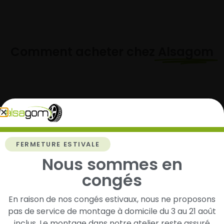
Comment acheter chez
Alsagom
1
Cherchez et trouvez votre modèle de
pneus
FERMETURE ESTIVALE
Nous sommes en
Renseignez les dimensions de vos pneus afin
d’identifier rapidement les modèles compatibles
congés
avec votre véhicule.
En raison de nos congés estivaux, nous ne proposons
pas de service de montage à domicile du 3 au 21 août
inclus. Le montage dans notre atelier reste assuré