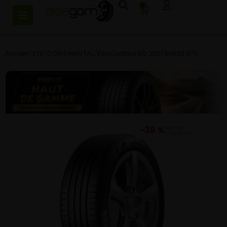
0
Accueil
/
ETE
/
CONTINENTAL
/
EcoContact 6Q 255/40R20 97V
−38 %
DU PRIX
CONSEILLÉ