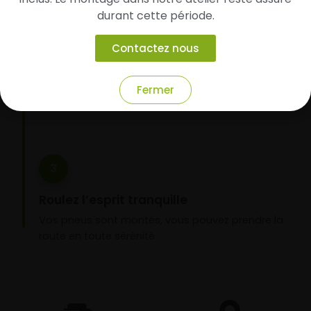
2
durant cette période.
Faites-les livrer chez vous ou monter en
Contactez nous
garage partenaire
Choisissez votre mode de réception : livraison à
domicile ou montage de vos pneus dans l’un de
Fermer
nos garages partenaires.
3
Roulez l’esprit tranquille
Vos pneus sont montés, vous pouvez prendre la
route en toute sérénité.