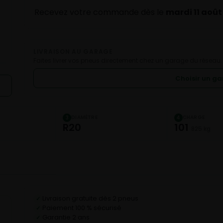
Recevez votre commande dès le
mardi 11 août
LIVRAISON AU GARAGE
Faites livrer vos pneus directement chez un garage du réseau.
Choisir un g
DIAMÈTRE
CHARGE
3
4
R20
101
825 kg
Livraison gratuite dès 2 pneus
✓
Paiement 100 % sécurisé
✓
Garantie 2 ans
✓