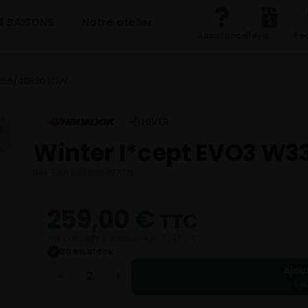
4 SAISONS
Notre atelier
Assistance
Devis
Re
 255/40R20 101W
HIVER
Winter I*cept EVO3 W3
Réf. EAN 8808563571171
259,00
€
TTC
Prix conseillé constructeur : 374,00 €
30 en stock
✓
Ajou
−
+
518