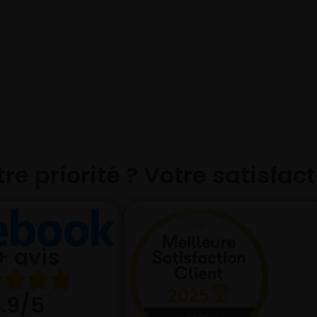
re priorité ? Votre satisfac
+ avis
.9/5