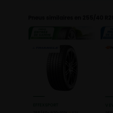
Pneus similaires en 255/40 R2
EFFEXSPORT
V E
255/40- R20-101Y
ETE