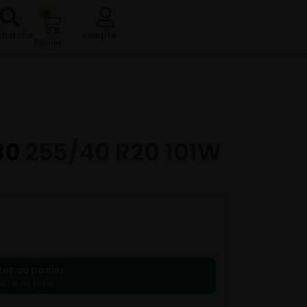
0
cherche
compte
Panier
30
255/40 R20 101W
ter au panier
,00 € au total