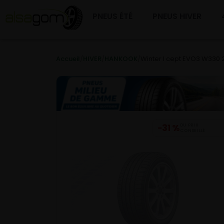
PNEUS ÉTÉ
PNEUS HIVER
Accueil
/
HIVER
/
HANKOOK
/
Winter I cept EVO3 W330
−31 %
DU PRIX
CONSEILLÉ