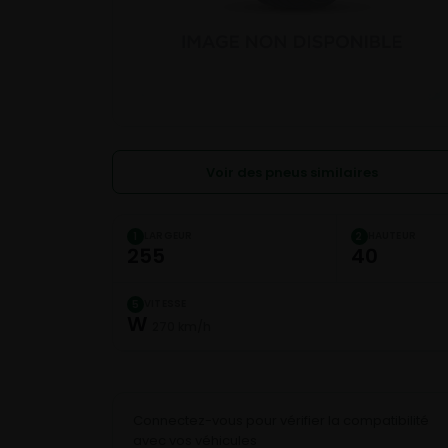
Voir des pneus similaires
LARGEUR
HAUTEUR
1
2
255
40
VITESSE
5
W
270 km/h
Connectez-vous pour vérifier la compatibilité
avec vos véhicules