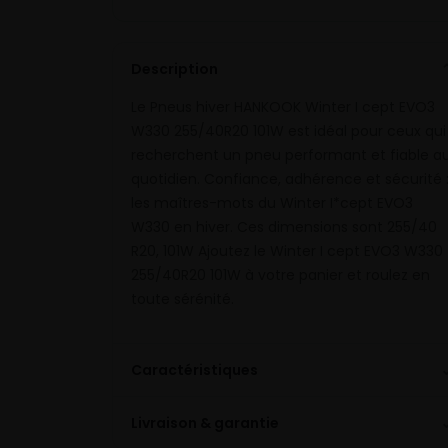
Description
Le Pneus hiver HANKOOK Winter I cept EVO3
W330 255/40R20 101W est idéal pour ceux qui
recherchent un pneu performant et fiable a
quotidien. Confiance, adhérence et sécurité 
les maîtres-mots du Winter I*cept EVO3
W330 en hiver. Ces dimensions sont 255/40
R20, 101W Ajoutez le Winter I cept EVO3 W330
255/40R20 101W à votre panier et roulez en
toute sérénité.
Caractéristiques
Livraison & garantie