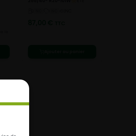
255/40- R20-101W
ETE
NC
NC
NC
87,00
€
TTC
e le
Ajouter au panier