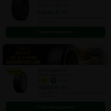
255/35- R19-96Y
ETE
NC
NC
NC
134,00
€
TTC
Vendu 44,00 € moins cher que le prix conseillé
de 178,00 €.
Ajouter au panier
Sport Maxx RT 2
255/35- R19-96Y
ETE
C
B
B 73 dB
152,00
€
TTC
Vendu 85,00 € moins cher que le prix conseillé
de 237,00 €.
Ajouter au panier