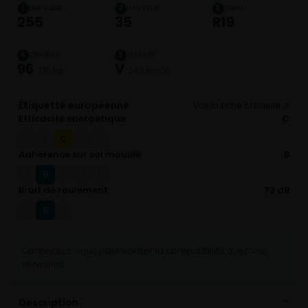
LARGEUR
HAUTEUR
DIAM.
1
2
3
255
35
R19
CHARGE
VITESSE
4
5
96
V
710 kg
240 km/h
Étiquette européenne
Voir la fiche officielle ↗
Efficacité énergétique
C
C
A
B
D
E
Adhérence sur sol mouillé
B
B
A
C
D
E
Bruit de roulement
73 dB
B
A
C
Connectez-vous pour vérifier la compatibilité avec vos
véhicules
Description
⌄