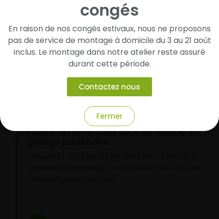
congés
Cherchez et trouvez votre modèle de
pneus
En raison de nos congés estivaux, nous ne proposons
pas de service de montage à domicile du 3 au 21 août
Renseignez les dimensions de vos pneus afin
inclus. Le montage dans notre atelier reste assuré
d’identifier rapidement les modèles compatibles
durant cette période.
avec votre véhicule.
Contactez nous
2
Fermer
Faites-les livrer chez vous ou monter en
garage partenaire
Choisissez votre mode de réception : livraison à
domicile ou montage de vos pneus dans l’un de
nos garages partenaires.