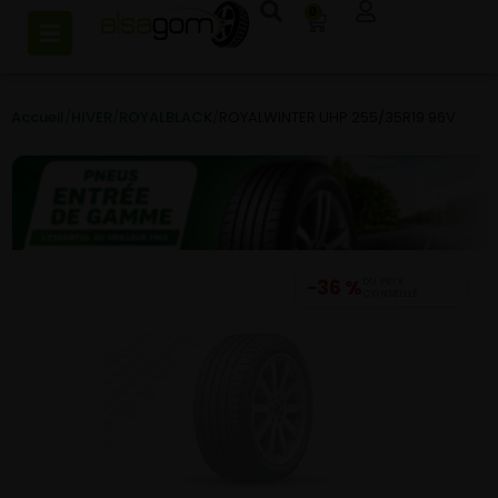
0
Accueil
/
HIVER
/
ROYALBLACK
/
ROYALWINTER UHP 255/35R19 96V
−36 %
DU PRIX
CONSEILLÉ