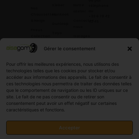
ou par
Kleber
Notre
téléphone
Nos
au
atelier
Chaussettes
Hankook
+33 6 78 42
à Neige
Contactez
42 45
.
Dunloop
nous
Pneus
Toyo
Collection
Garages
Compétition
Néolin
partenaires
Gérer le consentement
Pneus
Linglong
Demande
Collection
de devis
Pour offrir les meilleures expériences, nous utilisons des
standard
Demande
technologies telles que les cookies pour stocker et/ou
Pneus
de
accéder aux informations des appareils. Le fait de consentir à
Semi
partenariat
ces technologies nous permettra de traiter des données telles
slick
Ouvrir un
que le comportement de navigation ou les ID uniques sur ce
Pneus
compte
site. Le fait de ne pas consentir ou de retirer son
Utilitaire
professionnel
consentement peut avoir un effet négatif sur certaines
4
caractéristiques et fonctions.
Offres
saisons
d’emploi
Pneus
Politique
Accepter
Utilitaire
de
été
cookies