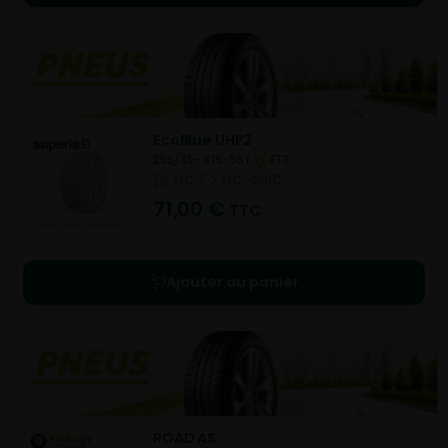
EcoBlue UHP2
255/35- R19-96Y
ETE
NC
NC
NC
71,00
€
TTC
Ajouter au panier
ROAD AS