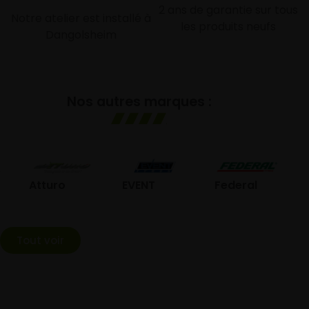
2 ans de garantie sur tous
Notre atelier est installé à
les produits neufs
Dangolsheim
Nos autres marques :
GO
Atturo
EVENT
Federal
Tout voir