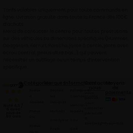
Tarifs valables uniquement pour toute commande en
ligne. Livraison gratuite dans toute la France dès 100€
d’achats
Merci de contacter le centre pour toutes prestations
sur des véhicules ou dimensions spécifiques (Hummer,
Dodgeram, Ferrari, Porsche, jante à cercle, jante avec
écrou central, pneus ultra bas…) qui peuvent
nécessiter un outillage ou un temps d’intervention
spécifique.
Catégories
Marques
Informations
Contactez-
Moyens
nous
de
Pneus
Toutes
Politique de
paiements
Vous
4
les
Confidentialité
pouvez
Saisons
marques
nous
Mentions
Noté 4,9 /
contacter
5 avec
Pneus
Michelin
légales
plus de
par email
60 avis
Été
à:
Goodyear
CGV
contact@alsagom.fr
Pneus
Pirelli
CGR
Hiver