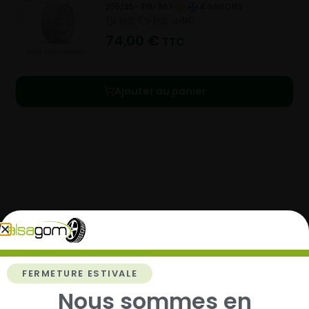
255/35- R19-96Y
4 SAISONS
NC
NC
NC
74,00
€
TTC
Ajouter au panier
Comment acheter chez
Alsagom
FERMETURE ESTIVALE
Nous sommes en
1