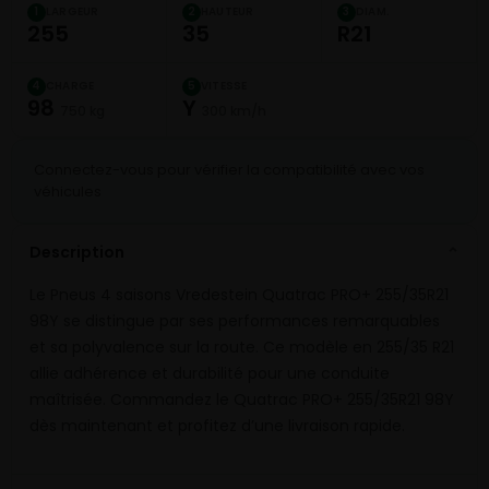
LARGEUR
HAUTEUR
DIAM.
1
2
3
255
35
R21
CHARGE
VITESSE
4
5
98
Y
750 kg
300 km/h
Connectez-vous pour vérifier la compatibilité avec vos
véhicules
Description
⌄
Le Pneus 4 saisons Vredestein Quatrac PRO+ 255/35R21
98Y se distingue par ses performances remarquables
et sa polyvalence sur la route. Ce modèle en 255/35 R21
allie adhérence et durabilité pour une conduite
maîtrisée. Commandez le Quatrac PRO+ 255/35R21 98Y
dès maintenant et profitez d’une livraison rapide.