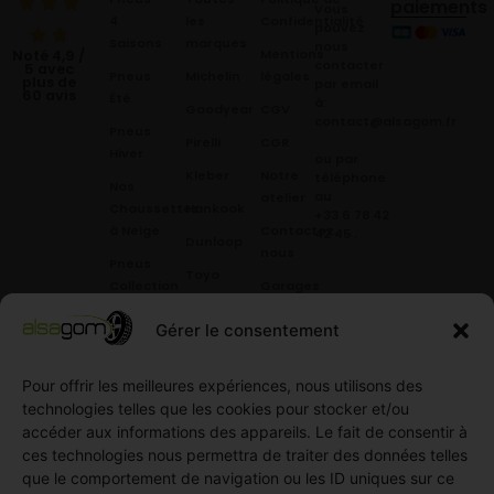
paiements
Vous
4
les
Confidentialité
pouvez
Saisons
marques
nous
Mentions
Noté 4,9 /
contacter
5 avec
Pneus
Michelin
légales
plus de
par email
60 avis
Été
à:
Goodyear
CGV
contact@alsagom.fr
Pneus
Pirelli
CGR
Hiver
ou par
Kleber
Notre
téléphone
Nos
au
atelier
Chaussettes
Hankook
+33 6 78 42
à Neige
Contactez
42 45
.
Dunloop
nous
Pneus
Toyo
Collection
Garages
Compétition
Néolin
partenaires
Gérer le consentement
Pneus
Linglong
Demande
Collection
de devis
standard
Pour offrir les meilleures expériences, nous utilisons des
Demande
technologies telles que les cookies pour stocker et/ou
Pneus
de
accéder aux informations des appareils. Le fait de consentir à
Semi
partenariat
ces technologies nous permettra de traiter des données telles
slick
Ouvrir un
que le comportement de navigation ou les ID uniques sur ce