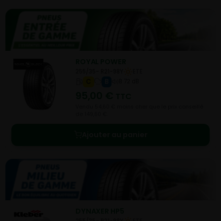
ROYAL POWER
255/35- R21-98Y
ETE
C
B
B 72 dB
95,00
€
TTC
Vendu 54,60 € moins cher que le prix conseillé
de 149,60 €.
Ajouter au panier
DYNAXER HP5
255/35- R21-98Y
ETE