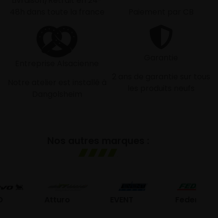
Livraison/Retrait en 24-
48h dans toute la france
Paiement par CB
Garantie
Entreprise Alsacienne
2 ans de garantie sur tous
Notre atelier est installé à
les produits neufs
Dangolsheim
Nos autres marques :
G
Atturo
EVENT
Federal