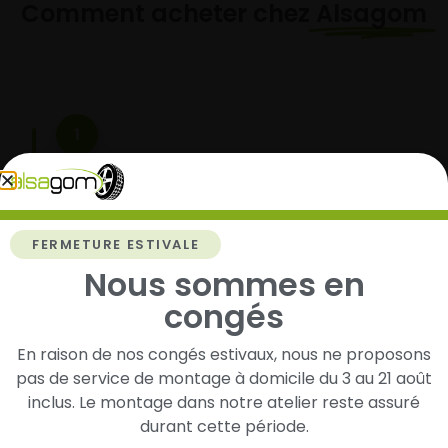
Comment acheter chez
Alsagom
1
Cherchez et trouvez votre modèle de
pneus
Renseignez les dimensions de vos pneus afin
FERMETURE ESTIVALE
d’identifier rapidement les modèles compatibles
Nous sommes en
avec votre véhicule.
congés
En raison de nos congés estivaux, nous ne proposons
2
pas de service de montage à domicile du 3 au 21 août
inclus. Le montage dans notre atelier reste assuré
Faites-les livrer chez vous ou monter en
durant cette période.
garage partenaire