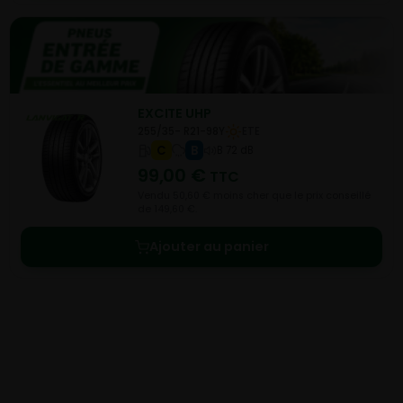
EXCITE UHP
255/35- R21-98Y
ETE
C
B
B 72 dB
99,00
€
TTC
Vendu 50,60 € moins cher que le prix conseillé
de 149,60 €.
Ajouter au panier