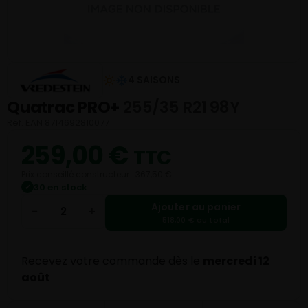
4 SAISONS
Quatrac PRO+
255/35 R21 98Y
Réf. EAN 8714692810077
259,00
€
TTC
Prix conseillé constructeur : 367,50 €
30 en stock
✓
Ajouter au panier
−
+
518,00 € au total
Recevez votre commande dès le
mercredi 12
août