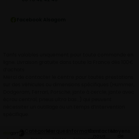
Facebook Alsagom
Tarifs valables uniquement pour toute commande en
ligne. Livraison gratuite dans toute la France dès 100€
d’achats
Merci de contacter le centre pour toutes prestations
sur des véhicules ou dimensions spécifiques (Hummer,
Dodgeram, Ferrari, Porsche, jante à cercle, jante avec
écrou central, pneus ultra bas…) qui peuvent
nécessiter un outillage ou un temps d’intervention
spécifique.
Catégories
Marques
Informations
Contactez-
Moyens
nous
de
Pneus
Toutes
Politique de