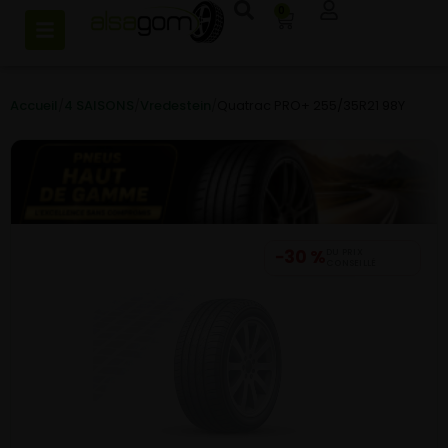
0
Accueil
/
4 SAISONS
/
Vredestein
/
Quatrac PRO+ 255/35R21 98Y
−30 %
DU PRIX
CONSEILLÉ