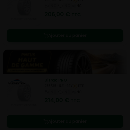
NC
NC
NC
206,00
€
TTC
Ajouter au panier
Ultrac PRO
255/35- R21-98Y
ETE
NC
NC
NC
214,00
€
TTC
Ajouter au panier