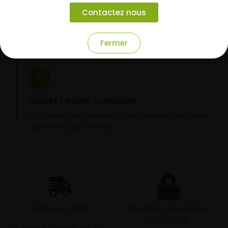
Choisissez votre mode de réception : livraison à
Contactez nous
domicile ou montage de vos pneus dans l’un de
nos garages partenaires.
Fermer
3
Roulez l’esprit tranquille
Vos pneus sont montés, vous pouvez prendre la
route en toute sérénité.
Livraison rapide
Paiement sécurisé et
modulaire