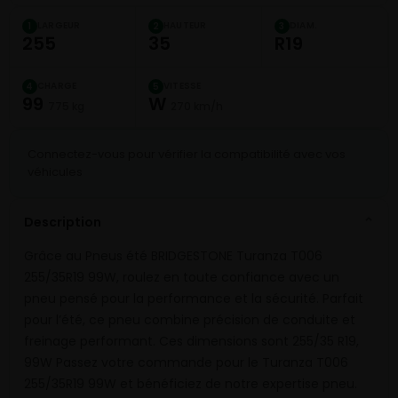
LARGEUR
HAUTEUR
DIAM.
1
2
3
255
35
R19
CHARGE
VITESSE
4
5
99
W
775 kg
270 km/h
Connectez-vous pour vérifier la compatibilité avec vos
véhicules
Description
⌄
Grâce au Pneus été BRIDGESTONE Turanza T006
255/35R19 99W, roulez en toute confiance avec un
pneu pensé pour la performance et la sécurité. Parfait
pour l’été, ce pneu combine précision de conduite et
freinage performant. Ces dimensions sont 255/35 R19,
99W Passez votre commande pour le Turanza T006
255/35R19 99W et bénéficiez de notre expertise pneu.