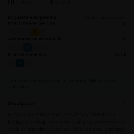
111
S
1 090 kg
180 km/h
Étiquette européenne
Voir la fiche officielle ↗
Efficacité énergétique
D
D
A
B
C
E
Adhérence sur sol mouillé
C
C
A
B
D
E
Bruit de roulement
72 dB
B
A
C
Connectez-vous pour vérifier la compatibilité avec vos
véhicules
Description
⌄
Le Pneus été TRIANGLE AGILEX A/T 245/70R16 111S est
idéal pour ceux qui recherchent un pneu performant et
fiable au quotidien. Parfait pour l’été, ce pneu combine