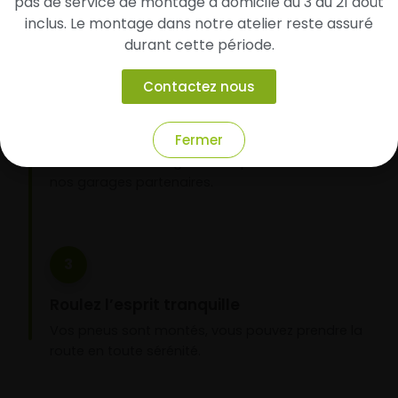
pas de service de montage à domicile du 3 au 21 août
inclus. Le montage dans notre atelier reste assuré
durant cette période.
2
Contactez nous
Faites-les livrer chez vous ou monter en
garage partenaire
Fermer
Choisissez votre mode de réception : livraison à
domicile ou montage de vos pneus dans l’un de
nos garages partenaires.
3
Roulez l’esprit tranquille
Vos pneus sont montés, vous pouvez prendre la
route en toute sérénité.