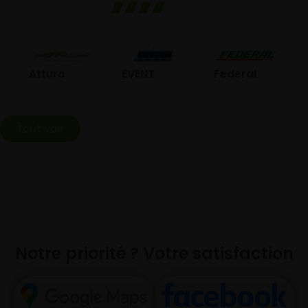
GO
Atturo
EVENT
Federal
Tout voir
Notre priorité ? Votre satisfaction