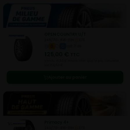
OPEN COUNTRY U/T
245/70- R16-111H
ETE
D
C
B 71 dB
125,00
€
TTC
Vendu 41,60 € moins cher que le prix conseillé
de 166,60 €.
Ajouter au panier
Primacy 4+
245/70- R16-111H
ETE