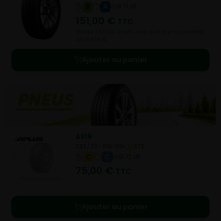
B
A
B 71 dB
151,00
€
TTC
Vendu 43,50 € moins cher que le prix conseillé
de 194,50 €.
Ajouter au panier
A919
245/70- R16-111H
ETE
C
C
B 72 dB
75,00
€
TTC
Ajouter au panier