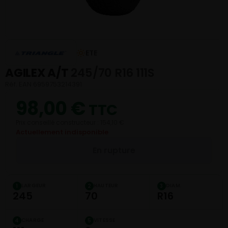
ETE
AGILEX A/T
245/70 R16 111S
Réf. EAN 6959753214391
98,00
€
TTC
Prix conseillé constructeur : 154,10 €
Actuellement indisponible
En rupture
LARGEUR
HAUTEUR
DIAM.
1
2
3
245
70
R16
CHARGE
VITESSE
4
5