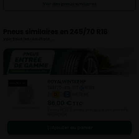
Voir des pneus similaires
Pneus similaires en 245/70 R16
Voir tous les résultats →
ROYALWINTER HP
245/70- R16-111T
HIVER
D
C
B 72 dB
86,00
€
TTC
Vendu 48,90 € moins cher que le prix conseillé
de 134,90 €.
Ajouter au panier