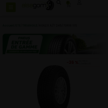
0
Accueil
/
ETE
/
TRIANGLE
/
AGILEX A/T 245/70R16 111S
−36 %
DU PRIX
CONSEILLÉ