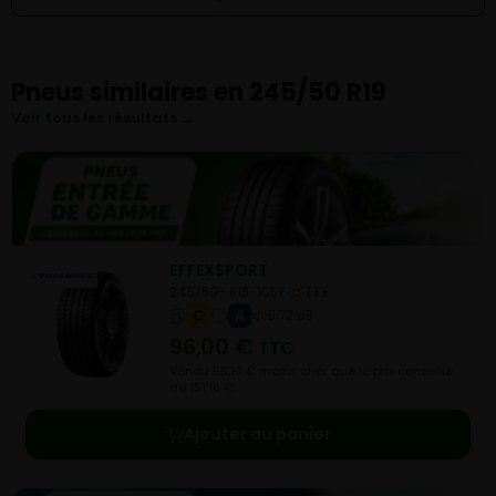
Pneus similaires en 245/50 R19
Voir tous les résultats →
EFFEXSPORT
245/50- R19-105Y
ETE
C
A
B 72 dB
96,00
€
TTC
Vendu 55,10 € moins cher que le prix conseillé
de 151,10 €.
Ajouter au panier