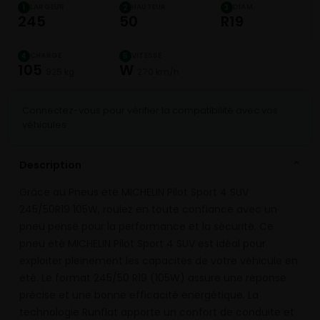
LARGEUR
HAUTEUR
DIAM.
1
2
3
245
50
R19
CHARGE
VITESSE
4
5
105
W
925 kg
270 km/h
Connectez-vous pour vérifier la compatibilité avec vos
véhicules
Description
⌄
Grâce au Pneus été MICHELIN Pilot Sport 4 SUV
245/50R19 105W, roulez en toute confiance avec un
pneu pensé pour la performance et la sécurité. Ce
pneu été MICHELIN Pilot Sport 4 SUV est idéal pour
exploiter pleinement les capacités de votre véhicule en
été. Le format 245/50 R19 (105W) assure une réponse
précise et une bonne efficacité énergétique. La
technologie Runflat apporte un confort de conduite et