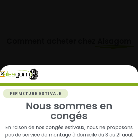
Comment acheter chez
Alsagom
1
Cherchez et trouvez votre modèle de
FERMETURE ESTIVALE
pneus
Nous sommes en
Renseignez les dimensions de vos pneus afin
congés
d’identifier rapidement les modèles compatibles
avec votre véhicule.
En raison de nos congés estivaux, nous ne proposons
pas de service de montage à domicile du 3 au 21 août