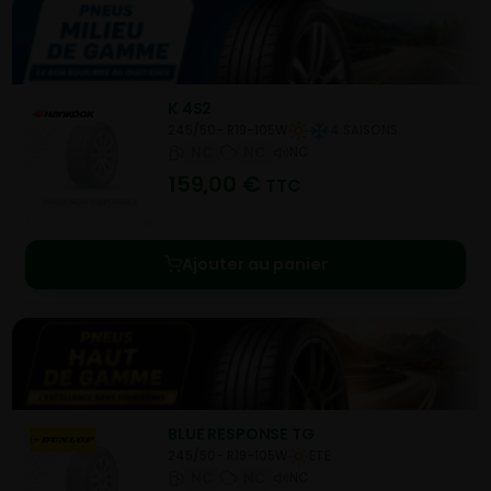
K 4S2
245/50- R19-105W
4 SAISONS
NC
NC
NC
159,00
€
TTC
Ajouter au panier
BLUE RESPONSE TG
245/50- R19-105W
ETE
NC
NC
NC