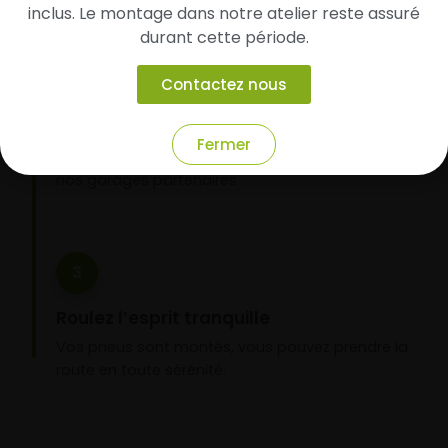
inclus. Le montage dans notre atelier reste assuré
durant cette période.
2
Faites-les livrer chez vous ou monter en
Contactez nous
garage partenaire
Choisissez votre mode de réception : livraison à
Fermer
domicile ou montage de vos pneus dans l’un de
nos garages partenaires.
3
Roulez l’esprit tranquille
Vos pneus sont montés, vous pouvez prendre la
route en toute sérénité.