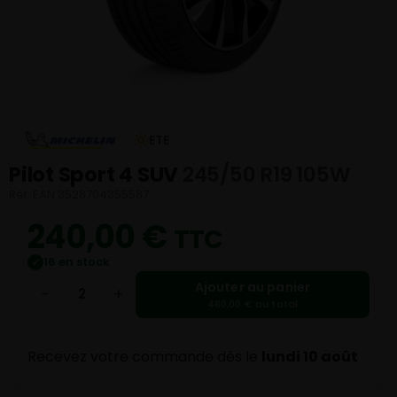
ETE
Pilot Sport 4 SUV
245/50 R19 105W
Réf. EAN 3528704355587
240,00
€
TTC
16 en stock
✓
Ajouter au panier
−
+
480,00 € au total
Recevez votre commande dès le
lundi 10 août