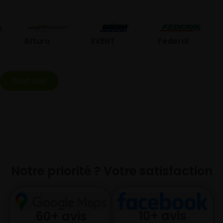
GO
Atturo
EVENT
Federal
Tout voir
Notre priorité ? Votre satisfaction
10+ avis
60+ avis