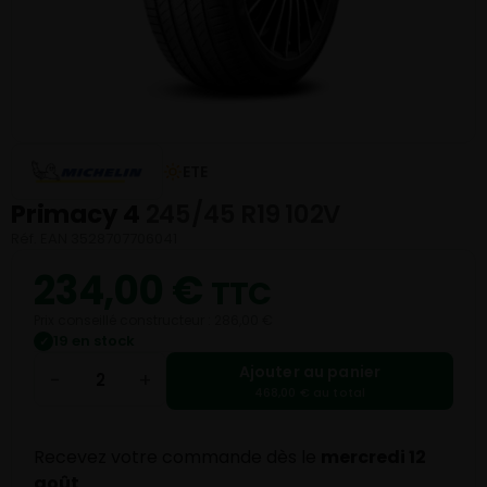
ETE
Primacy 4
245/45 R19 102V
Réf. EAN 3528707706041
234,00
€
TTC
Prix conseillé constructeur : 286,00 €
19 en stock
✓
Ajouter au panier
−
+
468,00 € au total
Recevez votre commande dès le
mercredi 12
août