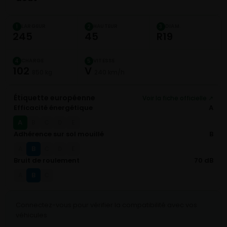
LARGEUR
HAUTEUR
DIAM.
1
2
3
245
45
R19
CHARGE
VITESSE
4
5
102
V
850 kg
240 km/h
Étiquette européenne
Voir la fiche officielle ↗
Efficacité énergétique
A
A
B
C
D
E
Adhérence sur sol mouillé
B
B
A
C
D
E
Bruit de roulement
70 dB
B
A
C
Connectez-vous pour vérifier la compatibilité avec vos
véhicules