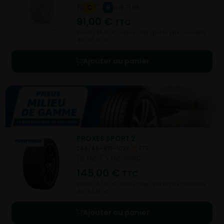
C
B
B 71 dB
91,00
€
TTC
Vendu 45,70 € moins cher que le prix conseillé
de 136,70 €.
Ajouter au panier
PROXES SPORT 2
245/45- R19-102Y
ETE
NC
NC
NC
145,00
€
TTC
Vendu 47,60 € moins cher que le prix conseillé
de 192,60 €.
Ajouter au panier