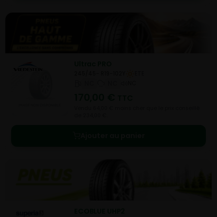
Ultrac PRO
245/45- R19-102Y
ETE
NC
NC
NC
170,00
€
TTC
Vendu 64,00 € moins cher que le prix conseillé
de 234,00 €.
Ajouter au panier
ECOBLUE UHP2