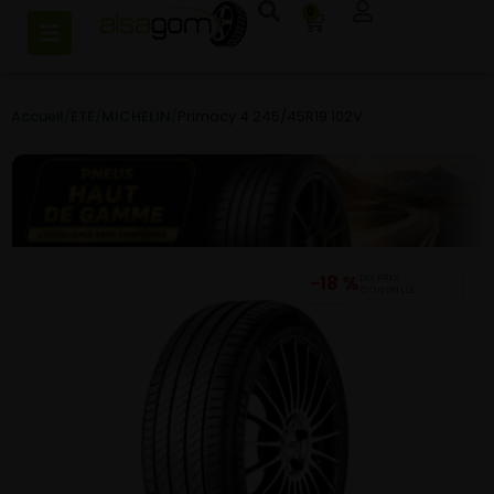
0
Accueil
/
ETE
/
MICHELIN
/
Primacy 4 245/45R19 102V
−18 %
DU PRIX
CONSEILLÉ