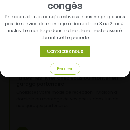
congés
Cherchez et trouvez votre modèle de
pneus
En raison de nos congés estivaux, nous ne proposons
pas de service de montage à domicile du 3 au 21 août
Renseignez les dimensions de vos pneus afin
inclus. Le montage dans notre atelier reste assuré
d’identifier rapidement les modèles compatibles
durant cette période.
avec votre véhicule.
Contactez nous
2
Fermer
Faites-les livrer chez vous ou monter en
garage partenaire
Choisissez votre mode de réception : livraison à
domicile ou montage de vos pneus dans l’un de
nos garages partenaires.