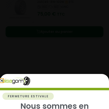
245/45- R19-102W
ETE
NC
NC
NC
75,00
€
TTC
Ajouter au panier
Comment acheter chez
Alsagom
FERMETURE ESTIVALE
Nous sommes en
1