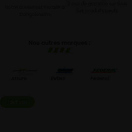
2 ans de garantie sur tous
Notre atelier est installé à
les produits neufs
Dangolsheim
Nos autres marques :
GO
Atturo
EVENT
Federal
Tout voir