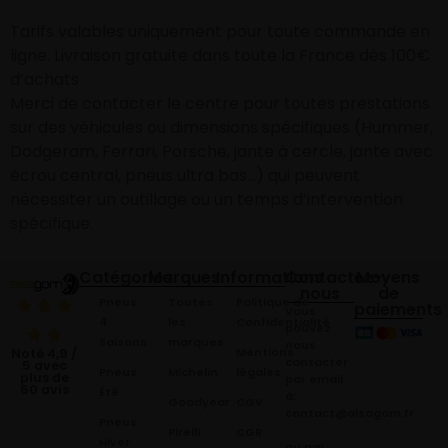
Tarifs valables uniquement pour toute commande en
ligne. Livraison gratuite dans toute la France dès 100€
d’achats
Merci de contacter le centre pour toutes prestations
sur des véhicules ou dimensions spécifiques (Hummer,
Dodgeram, Ferrari, Porsche, jante à cercle, jante avec
écrou central, pneus ultra bas…) qui peuvent
nécessiter un outillage ou un temps d’intervention
spécifique.
Catégories
Marques
Informations
Contactez-
Moyens
nous
de
Pneus
Toutes
Politique de
paiements
Vous
4
les
Confidentialité
pouvez
Saisons
marques
nous
Mentions
Noté 4,9 /
contacter
5 avec
Pneus
Michelin
légales
plus de
par email
60 avis
Été
à:
Goodyear
CGV
contact@alsagom.fr
Pneus
Pirelli
CGR
Hiver
ou par