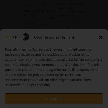
Kleber
Notre
téléphone
Nos
au
atelier
Chaussettes
Hankook
+33 6 78 42
à Neige
Contactez
42 45
.
Dunloop
nous
Pneus
Toyo
Collection
Garages
Compétition
Néolin
partenaires
Gérer le consentement
Pneus
Linglong
Demande
Collection
de devis
Pour offrir les meilleures expériences, nous utilisons des
standard
Demande
technologies telles que les cookies pour stocker et/ou
Pneus
de
accéder aux informations des appareils. Le fait de consentir à
Semi
partenariat
ces technologies nous permettra de traiter des données telles
slick
Ouvrir un
que le comportement de navigation ou les ID uniques sur ce
Pneus
compte
site. Le fait de ne pas consentir ou de retirer son
Utilitaire
professionnel
consentement peut avoir un effet négatif sur certaines
4
caractéristiques et fonctions.
Offres
saisons
d’emploi
Pneus
Politique
Accepter
Utilitaire
de
été
cookies