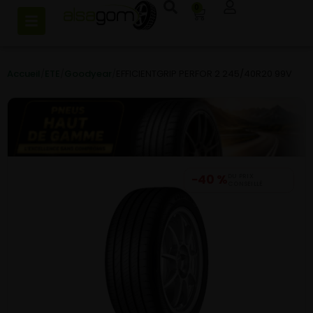
0
Accueil
/
ETE
/
Goodyear
/
EFFICIENTGRIP PERFOR 2 245/40R20 99V
−40 %
DU PRIX
CONSEILLÉ