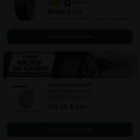
C
B
B 71 dB
89,00
€
TTC
Vendu 51,00 € moins cher que le prix conseillé
de 140,00 €.
Ajouter au panier
Ventus S1 Evo4 K137
245/40- R20-99Y
ETE
NC
NC
NC
149,00
€
TTC
Ajouter au panier