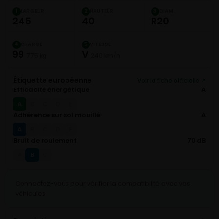
LARGEUR
HAUTEUR
DIAM.
1
2
3
245
40
R20
CHARGE
VITESSE
4
5
99
V
775 kg
240 km/h
Étiquette européenne
Voir la fiche officielle ↗
Efficacité énergétique
A
A
B
C
D
E
Adhérence sur sol mouillé
A
A
B
C
D
E
Bruit de roulement
70 dB
B
A
C
Connectez-vous pour vérifier la compatibilité avec vos
véhicules