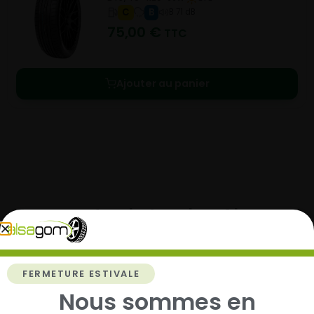
C
B
B 71 dB
75,00
€
TTC
Ajouter au panier
Comment acheter chez
Alsagom
FERMETURE ESTIVALE
Nous sommes en
1