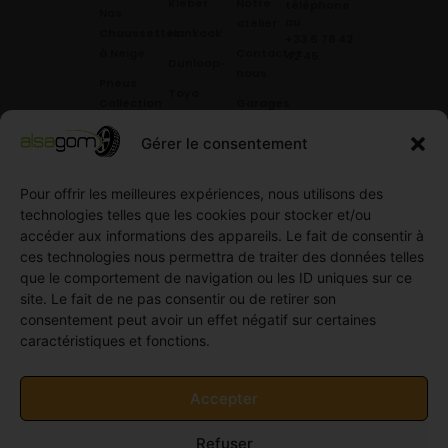
Kleber
Notre
téléphone
Nos
au
atelier
Chaussettes
Hankook
+33 6 78 42
à Neige
Contactez
42 45
.
Dunloop
nous
Pneus
Toyo
Collection
Garages
Compétition
Néolin
partenaires
Gérer le consentement
Pneus
Linglong
Demande
Collection
de devis
Pour offrir les meilleures expériences, nous utilisons des
standard
Demande
technologies telles que les cookies pour stocker et/ou
Pneus
de
accéder aux informations des appareils. Le fait de consentir à
Semi
partenariat
ces technologies nous permettra de traiter des données telles
slick
Ouvrir un
que le comportement de navigation ou les ID uniques sur ce
Pneus
compte
site. Le fait de ne pas consentir ou de retirer son
Utilitaire
professionnel
consentement peut avoir un effet négatif sur certaines
4
caractéristiques et fonctions.
Offres
saisons
d’emploi
Pneus
Politique
Accepter
Utilitaire
de
été
cookies
Refuser