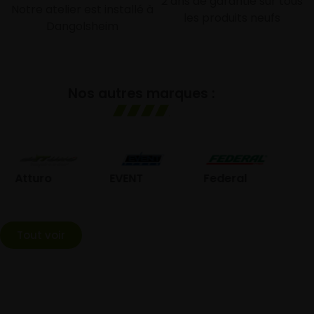
2 ans de garantie sur tous
Notre atelier est installé à
les produits neufs
Dangolsheim
Nos autres marques :
GOLDL
Atturo
EVENT
Federal
Tout voir