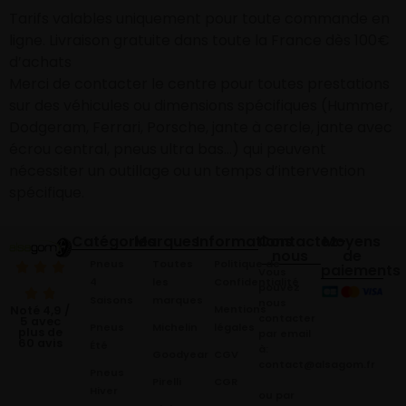
Tarifs valables uniquement pour toute commande en
ligne. Livraison gratuite dans toute la France dès 100€
d’achats
Merci de contacter le centre pour toutes prestations
sur des véhicules ou dimensions spécifiques (Hummer,
Dodgeram, Ferrari, Porsche, jante à cercle, jante avec
écrou central, pneus ultra bas…) qui peuvent
nécessiter un outillage ou un temps d’intervention
spécifique.
Catégories
Marques
Informations
Contactez-
Moyens
nous
de
Pneus
Toutes
Politique de
paiements
Vous
4
les
Confidentialité
pouvez
Saisons
marques
nous
Mentions
Noté 4,9 /
contacter
5 avec
Pneus
Michelin
légales
plus de
par email
60 avis
Été
à:
Goodyear
CGV
contact@alsagom.fr
Pneus
Pirelli
CGR
Hiver
ou par