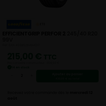
ETE
EFFICIENTGRIP PERFOR 2
245/40 R20
99V
Réf. EAN 4038526484017
215,00
€
TTC
Prix conseillé constructeur : 356,50 €
14 en stock
✓
Ajouter au panier
−
+
430,00 € au total
Recevez votre commande dès le
mercredi 12
août