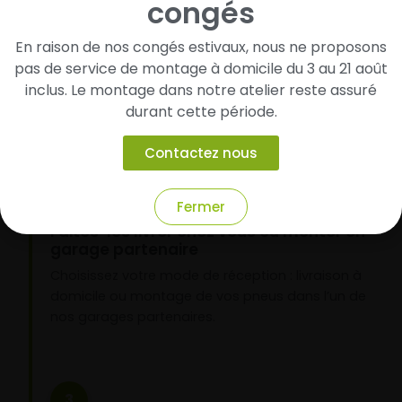
congés
Cherchez et trouvez votre modèle de
pneus
En raison de nos congés estivaux, nous ne proposons
Renseignez les dimensions de vos pneus afin
pas de service de montage à domicile du 3 au 21 août
d’identifier rapidement les modèles compatibles
inclus. Le montage dans notre atelier reste assuré
avec votre véhicule.
durant cette période.
Contactez nous
2
Fermer
Faites-les livrer chez vous ou monter en
garage partenaire
Choisissez votre mode de réception : livraison à
domicile ou montage de vos pneus dans l’un de
nos garages partenaires.
3