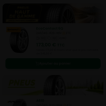
EcoContact 6Q
245/40- R20-99V
ETE
NC
NC
NC
173,00
€
TTC
Vendu 173,00 € moins cher que le prix conseillé
de 346,00 €.
Ajouter au panier
A610
245/40- R20-99W
ETE