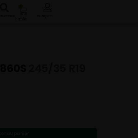
0
cherche
compte
Panier
S860S
245/35 R19
ter au panier