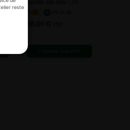
vice de
245/35- R19-93W
ETE
elier reste
B 72 dB
D
B
68,00
€
TTC
e le
Ajouter au panier