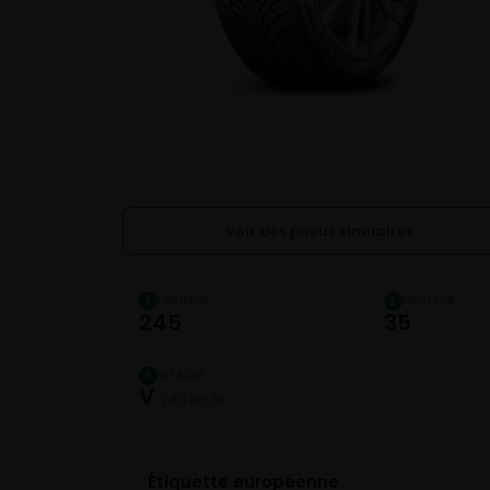
Voir des pneus similaires
LARGEUR
HAUTEUR
1
2
245
35
VITESSE
5
V
240 km/h
Étiquette européenne