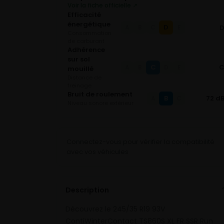
Voir la fiche officielle ↗
Efficacité
énergétique
D
A
B
C
E
Consommation
de carburant
Adhérence
sur sol
C
A
B
D
E
mouillé
Distance de
freinage
Bruit de roulement
B
72 d
A
C
Niveau sonore extérieur
Connectez-vous pour vérifier la compatibilité
avec vos véhicules
Description
Découvrez le 245/35 R19 93V
ContiWinterContact TS860S XL FR SSR Run