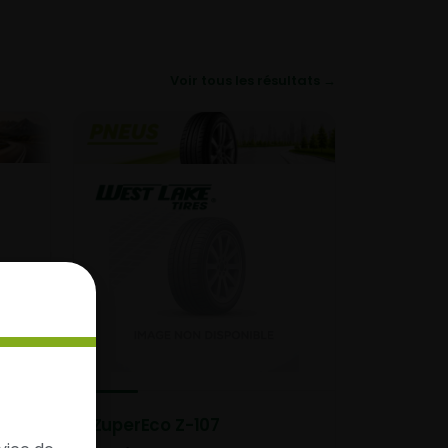
Voir tous les résultats →
ZuperEco Z-107