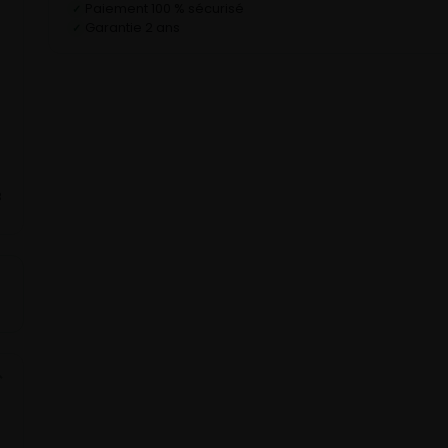
Paiement 100 % sécurisé
✓
Garantie 2 ans
✓
D
C
B
⌄