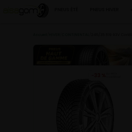
PNEUS ÉTÉ
PNEUS HIVER
Accueil
/
HIVER
/
CONTINENTAL
/
245/35 R19 93V Conti
−33 %
DU PRIX
CONSEILLÉ