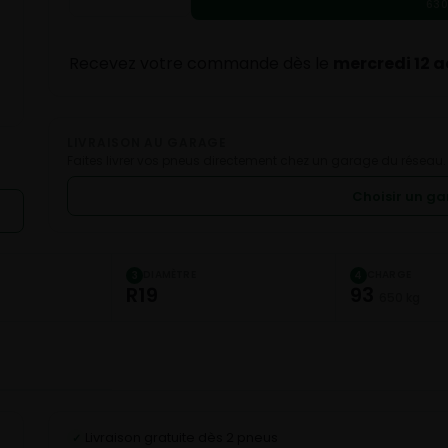
630
Recevez votre commande dès le
mercredi 12 
LIVRAISON AU GARAGE
Faites livrer vos pneus directement chez un garage du réseau.
Choisir un g
DIAMÈTRE
CHARGE
3
4
R19
93
650 kg
Livraison gratuite dès 2 pneus
✓