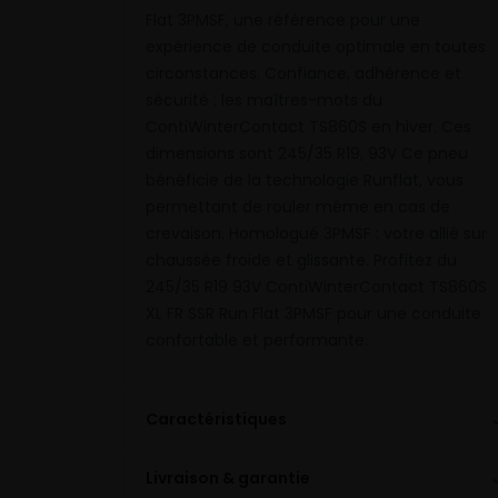
Flat 3PMSF, une référence pour une
expérience de conduite optimale en toutes
circonstances. Confiance, adhérence et
sécurité : les maîtres-mots du
ContiWinterContact TS860S en hiver. Ces
dimensions sont 245/35 R19, 93V Ce pneu
bénéficie de la technologie Runflat, vous
permettant de rouler même en cas de
crevaison. Homologué 3PMSF : votre allié sur
chaussée froide et glissante. Profitez du
245/35 R19 93V ContiWinterContact TS860S
XL FR SSR Run Flat 3PMSF pour une conduite
confortable et performante.
Caractéristiques
Livraison & garantie