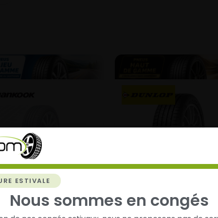
9
URE ESTIVALE
Nous sommes en congés
Sport Maxx RT 2
tus S1 Evo4 K137