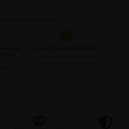
3
chez vous
Roulez l’esprit tranquille
arage
Vos pneus sont montés, vous
e
pouvez prendre la route en
mode de
toute sérénité.
à domicile
neus dans
rtenaires.