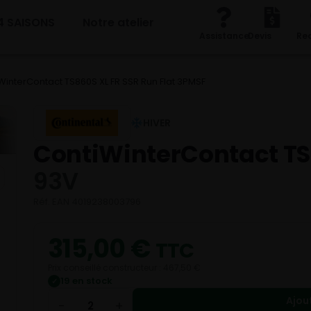
4 SAISONS
Notre atelier
Assistance
Devis
Re
WinterContact TS860S XL FR SSR Run Flat 3PMSF
HIVER
ContiWinterContact T
93V
Réf. EAN 4019238003796
315,00
€
TTC
Prix conseillé constructeur : 467,50 €
19 en stock
✓
Ajou
−
+