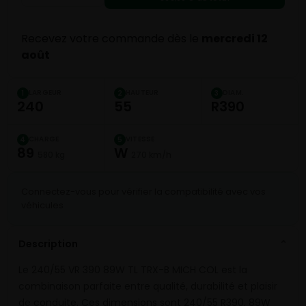
Recevez votre commande dès le
mercredi 12
août
LARGEUR
HAUTEUR
DIAM.
1
2
3
240
55
R390
CHARGE
VITESSE
4
5
89
W
580 kg
270 km/h
Connectez-vous pour vérifier la compatibilité avec vos
véhicules
Description
⌄
Le 240/55 VR 390 89W TL TRX-B MICH COL est la
combinaison parfaite entre qualité, durabilité et plaisir
de conduite. Ces dimensions sont 240/55 R390, 89W