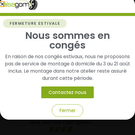
Livraison rapide
Paiement sécurisé et
FERMETURE ESTIVALE
modulaire
Nous sommes en
Livraison/Retrait en 24-
congés
48h dans toute la france
Paiement par CB
En raison de nos congés estivaux, nous ne proposons
pas de service de montage à domicile du 3 au 21 août
Garantie
inclus. Le montage dans notre atelier reste assuré
Entreprise Alsacienne
durant cette période.
2 ans de garantie sur tous
Notre atelier est installé à
les produits neufs
Contactez nous
Dangolsheim
Fermer
Nos autres marques :