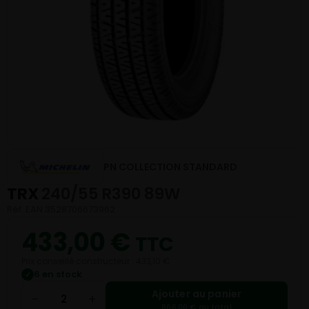
PN COLLECTION STANDARD
TRX
240/55 R390 89W
Réf. EAN 3528706673962
433,00
€
TTC
Prix conseillé constructeur : 433,10 €
6 en stock
✓
Ajouter au panier
−
+
866,00 € au total