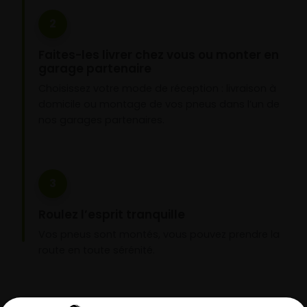
2
Faites-les livrer chez vous ou monter en
garage partenaire
Choisissez votre mode de réception : livraison à
domicile ou montage de vos pneus dans l’un de
nos garages partenaires.
3
Roulez l’esprit tranquille
Vos pneus sont montés, vous pouvez prendre la
route en toute sérénité.