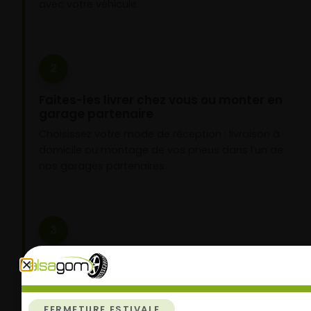
avec votre véhicule.
2
Faites-les livrer chez vous ou monter en
garage partenaire
Choisissez votre mode de réception : livraison à
domicile ou montage de vos pneus dans l’un de
nos garages partenaires.
3
Roulez l’esprit tranquille
Vos pneus sont montés, vous pouvez prendre la
route en toute sérénité.
FERMETURE ESTIVALE