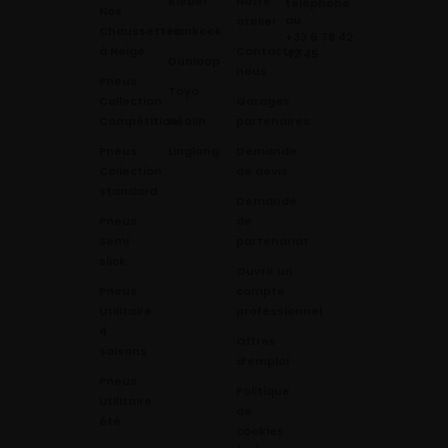
Kleber
Notre
téléphone
Nos
au
atelier
Chaussettes
Hankook
+33 6 78 42
à Neige
Contactez
42 45
.
Dunloop
nous
Pneus
Toyo
Collection
Garages
Compétition
Néolin
partenaires
Pneus
Linglong
Demande
Collection
de devis
standard
Demande
Pneus
de
Semi
partenariat
slick
Ouvrir un
Pneus
compte
Utilitaire
professionnel
4
Offres
saisons
d’emploi
Pneus
Politique
Utilitaire
de
été
cookies