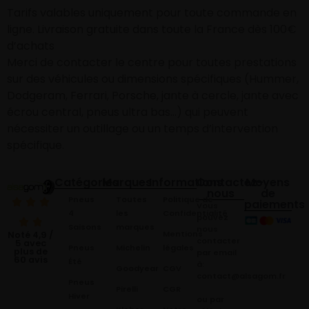
Tarifs valables uniquement pour toute commande en
ligne. Livraison gratuite dans toute la France dès 100€
d’achats
Merci de contacter le centre pour toutes prestations
sur des véhicules ou dimensions spécifiques (Hummer,
Dodgeram, Ferrari, Porsche, jante à cercle, jante avec
écrou central, pneus ultra bas…) qui peuvent
nécessiter un outillage ou un temps d’intervention
spécifique.
Catégories
Marques
Informations
Contactez-
Moyens
nous
de
Pneus
Toutes
Politique de
paiements
Vous
4
les
Confidentialité
pouvez
Saisons
marques
nous
Mentions
Noté 4,9 /
contacter
5 avec
Pneus
Michelin
légales
plus de
par email
60 avis
Été
à:
Goodyear
CGV
contact@alsagom.fr
Pneus
Pirelli
CGR
Hiver
ou par