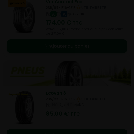
VanContact Eco
235/65- R16-121R
UTILITAIRE ETE
A
A
B 72 dB
174,00
€
TTC
Vendu 97,00 € moins cher que le prix conseillé
de 271,00 €.
Ajouter au panier
Ecovan 3
235/65- R16-121R
UTILITAIRE ETE
NC
NC
NC
85,00
€
TTC