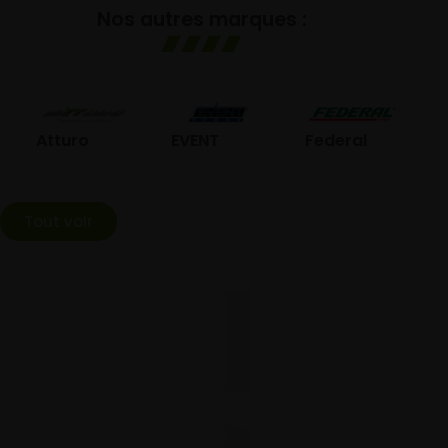
Nos autres marques :
GO
Atturo
EVENT
Federal
Tout voir