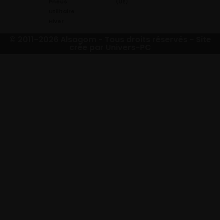
Pneus
(UE)
Utilitaire
Hiver
© 2011-2026 Alsagom - Tous droits réservés -
Site
crée par Univers-PC