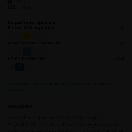
CHARGE
4
121
1 450 kg
Étiquette européenne
Efficacité énergétique
C
C
A
B
D
E
Adhérence sur sol mouillé
C
C
A
B
D
E
Bruit de roulement
72 dB
B
A
C
Connectez-vous pour vérifier la compatibilité avec vos
véhicules
Description
⌄
Avec le Pneus 4 saisons TOYO CELSIUS CARGO
235/65R16 121R, bénéficiez d’une technologie de pointe
adaptée aux exigences modernes. Le format 235/65 R16