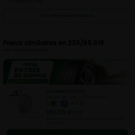
Garantie 2 ans
✓
Voir des pneus similaires
Pneus similaires en 235/65 R16
Voir tous les résultats →
DURAMASTER VAN
235/65- R16-121R
UTILITAIRE ETE
B
A
B 72 dB
100,00
€
TTC
Vendu 58,00 € moins cher que le prix conseillé
de 158,00 €.