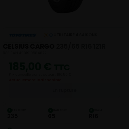
UTILITAIRE 4 SAISONS
CELSIUS CARGO
235/65 R16 121R
Réf. EAN 4981910584872
185,00
€
TTC
Prix conseillé constructeur : 196,50 €
Actuellement indisponible
En rupture
LARGEUR
HAUTEUR
DIAM.
1
2
3
235
65
R16