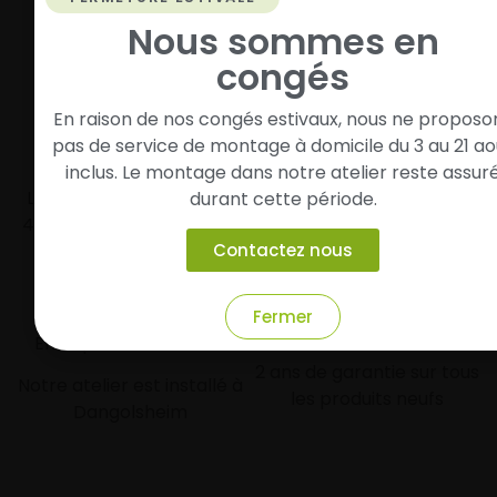
Nous sommes en
congés
En raison de nos congés estivaux, nous ne proposo
pas de service de montage à domicile du 3 au 21 ao
Livraison rapide
Paiement sécurisé et
inclus. Le montage dans notre atelier reste assur
modulaire
Livraison/Retrait en 24-
durant cette période.
48h dans toute la france
Paiement par CB
Contactez nous
Fermer
Garantie
Entreprise Alsacienne
2 ans de garantie sur tous
Notre atelier est installé à
les produits neufs
Dangolsheim