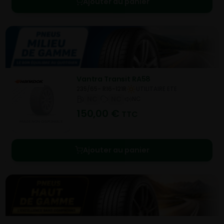
Ajouter au panier
Vantra Transit RA58
235/65- R16-121R
UTILITAIRE ETE
NC
NC
NC
150,00
€
TTC
Ajouter au panier