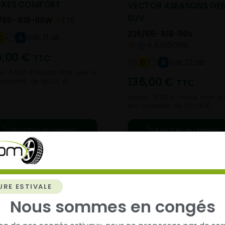
OXES COMFORT
VECTOR 4SEASONS GE
SUV
/65- R18-110W
ETE
235/65- R18-110V
B 71 dB
C
A
4 SAISONS
6,00
€
TTC
B 72 dB
C
B
u 44,60 € moins cher que le
136,00
€
conseillé de 180,60 €.
TTC
Vendu 76,00 € moins cher qu
prix conseillé de 212,00 €.
Ajouter au panier
Ajouter au panier
URE ESTIVALE
Nous sommes en congés