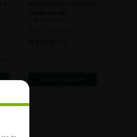
N-3
Euroall Season AS220 PRO
235/65- R18-110V
4 SAISONS
NC
NC
NC
132,00
€
TTC
e le
Ajouter au panier