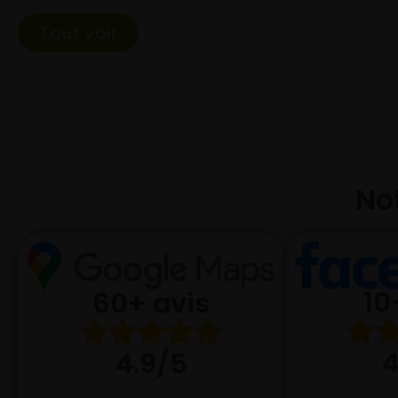
Tout voir
Not
10
60+ avis
4
4.9/5