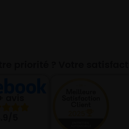
re priorité ? Votre satisfac
+ avis
.9/5