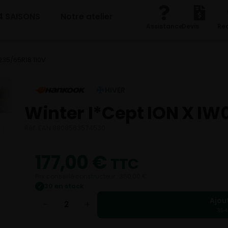
4 SAISONS
Notre atelier
Assistance
Devis
Re
 235/65R18 110V
HIVER
Winter I*Cept ION X IW
Réf. EAN 8808563574530
177,00
€
TTC
Prix conseillé constructeur : 360,00 €
30 en stock
✓
Ajou
−
+
354