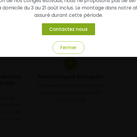
chez
Alsagom
son de nos congés estivaux, nous ne proposons pas de ser
domicile du 3 au 21 août inclus. Le montage dans notre at
assuré durant cette période.
Contactez nous
Fermer
3
chez vous
Roulez l’esprit tranquille
arage
Vos pneus sont montés, vous
e
pouvez prendre la route en
mode de
toute sérénité.
à domicile
neus dans
rtenaires.