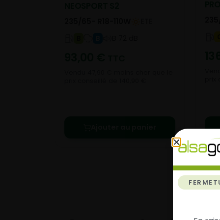
PR
NEOSPORT S2
235
235/65- R18-110W
ETE
B 72 dB
B
B
13
93,00
€
TTC
Vend
Vendu 47,90 € moins cher que le
prix 
prix conseillé de 140,90 €.
Ajouter au panier
FERMET