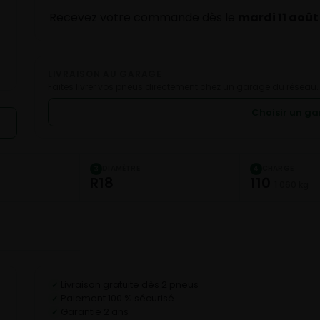
Recevez votre commande dès le
mardi 11 août
LIVRAISON AU GARAGE
Faites livrer vos pneus directement chez un garage du réseau.
Choisir un g
DIAMÈTRE
CHARGE
3
4
R18
110
1 060 kg
Livraison gratuite dès 2 pneus
✓
Paiement 100 % sécurisé
✓
Garantie 2 ans
✓