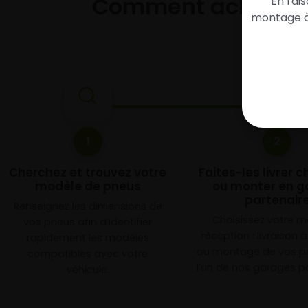
Comment acheter 
En rai
montage à 
1
2
Cherchez et trouvez votre
Faites-les livrer 
modèle de pneus
ou monter en g
partenair
Renseignez les dimensions de
Choisissez votre 
vos pneus afin d’identifier
réception : livraison 
rapidement les modèles
ou montage de vos p
compatibles avec votre
l’un de nos garages pa
véhicule.