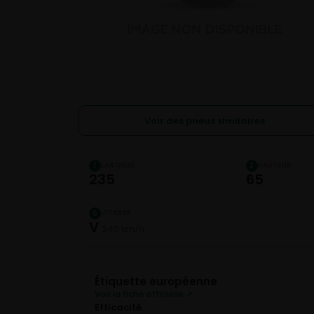
Voir des pneus similaires
LARGEUR
HAUTEUR
1
2
235
65
VITESSE
5
V
240 km/h
Étiquette européenne
Voir la fiche officielle ↗
Efficacité