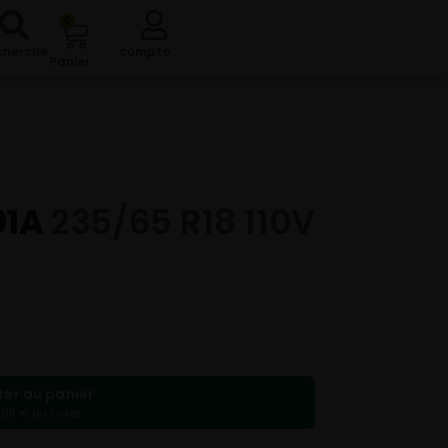
0
cherche
compte
Panier
01A
235/65 R18 110V
ter au panier
,00 € au total