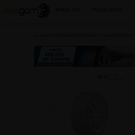
PNEUS ÉTÉ
PNEUS HIVER
Accueil
/
HIVER
/
HANKOOK
/
Winter I Cept ION X IW01A
−51 %
DU PRIX
CONSEILLÉ