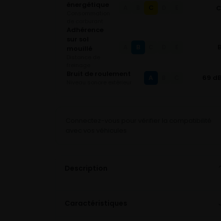
énergétique
C
A
B
D
E
Consommation
de carburant
Adhérence
sur sol
B
A
C
D
E
mouillé
Distance de
freinage
Bruit de roulement
A
69 d
B
C
Niveau sonore extérieur
Connectez-vous pour vérifier la compatibilité
avec vos véhicules
Description
Caractéristiques