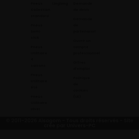
Pneus
Linglong
Demande
Collection
de devis
standard
Demande
Pneus
de
Semi
partenariat
slick
Ouvrir un
Pneus
compte
Utilitaire
professionnel
4
Offres
saisons
d’emploi
Pneus
Politique
Utilitaire
de
été
cookies
Pneus
(UE)
Utilitaire
Hiver
© 2011-2026 Alsagom - Tous droits réservés -
Site
crée par Univers-PC