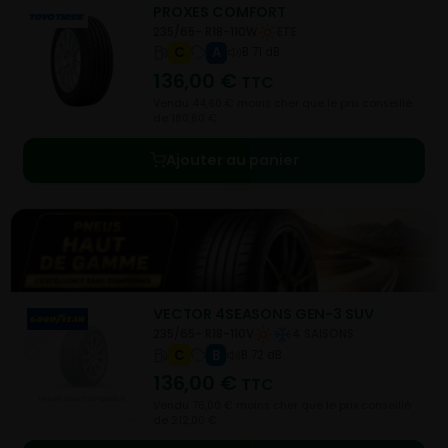
PROXES COMFORT
235/65- R18-110W
ETE
C
A
B 71 dB
136,00
€
TTC
Vendu 44,60 € moins cher que le prix conseillé
de 180,60 €.
Ajouter au panier
VECTOR 4SEASONS GEN-3 SUV
235/65- R18-110V
4 SAISONS
C
B
B 72 dB
136,00
€
TTC
Vendu 76,00 € moins cher que le prix conseillé
de 212,00 €.