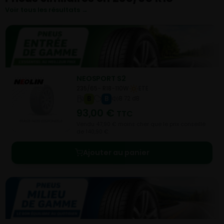
Voir tous les résultats →
NEOSPORT S2
235/65- R18-110W
ETE
B
B
B 72 dB
93,00
€
TTC
Vendu 47,90 € moins cher que le prix conseillé
de 140,90 €.
Ajouter au panier