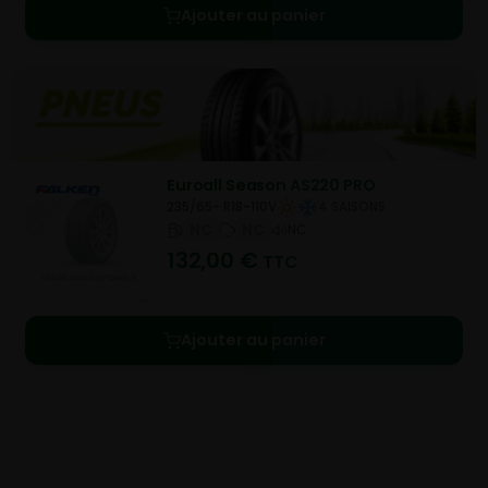
Ajouter au panier
Euroall Season AS220 PRO
235/65- R18-110V
4 SAISONS
NC
NC
NC
132,00
€
TTC
Ajouter au panier