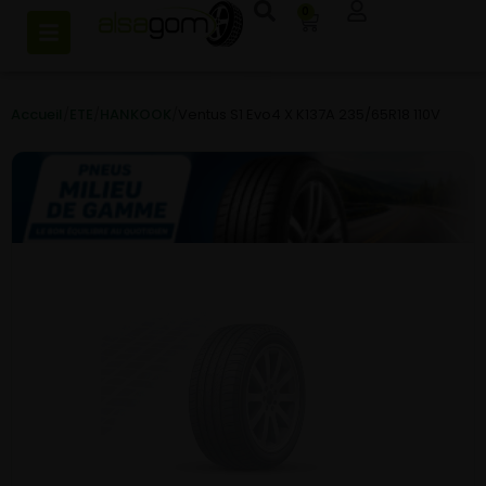
0
Accueil
/
ETE
/
HANKOOK
/
Ventus S1 Evo4 X K137A 235/65R18 110V