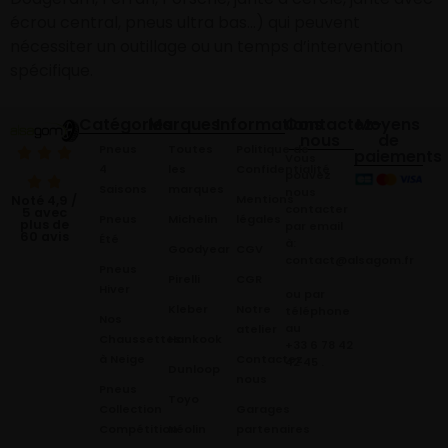
écrou central, pneus ultra bas…) qui peuvent
nécessiter un outillage ou un temps d’intervention
spécifique.
Catégories
Marques
Informations
Contactez-
Moyens
nous
de
Pneus
Toutes
Politique de
paiements
Vous
4
les
Confidentialité
pouvez
Saisons
marques
nous
Mentions
Noté 4,9 /
contacter
5 avec
Pneus
Michelin
légales
plus de
par email
60 avis
Été
à:
Goodyear
CGV
contact@alsagom.fr
Pneus
Pirelli
CGR
Hiver
ou par
Kleber
Notre
téléphone
Nos
au
atelier
Chaussettes
Hankook
+33 6 78 42
à Neige
Contactez
42 45
.
Dunloop
nous
Pneus
Toyo
Collection
Garages
Compétition
Néolin
partenaires