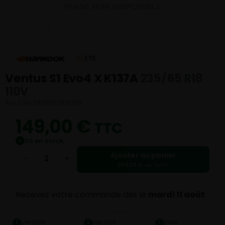
ETE
Ventus S1 Evo4 X K137A
235/65 R18
110V
Réf. EAN 8808563615769
149,00
€
TTC
30 en stock
✓
Ajouter au panier
−
+
298,00 € au total
Recevez votre commande dès le
mardi 11 août
LARGEUR
HAUTEUR
DIAM.
1
2
3