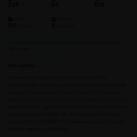
235
65
R18
CHARGE
VITESSE
4
5
110
V
1 060 kg
240 km/h
Connectez-vous pour vérifier la compatibilité avec vos
véhicules
Description
⌄
Le Pneus été HANKOOK Ventus S1 Evo4 X K137A
235/65R18 110V est conçu pour offrir un équilibre parfait
entre performance, confort et sécurité. Ce pneu été
HANKOOK Ventus S1 Evo4 X K137A est idéal pour exploiter
pleinement les capacités de votre véhicule en été. Ces
dimensions sont 235/65 R18, 110V Achetez le Ventus S1
Evo4 X K137A 235/65R18 110V maintenant et profitez du
meilleur rapport qualité/prix.