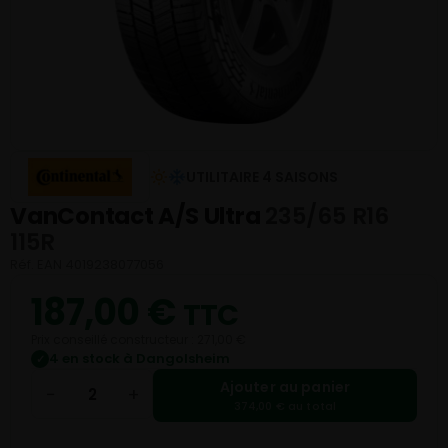
UTILITAIRE 4 SAISONS
VanContact A/S Ultra
235/65 R16
115R
Réf. EAN 4019238077056
187,00
€
TTC
Prix conseillé constructeur : 271,00 €
4 en stock à Dangolsheim
✓
Ajouter au panier
−
+
374,00 € au total