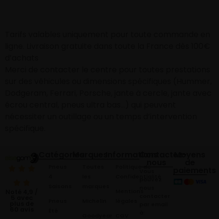
Tarifs valables uniquement pour toute commande en
ligne. Livraison gratuite dans toute la France dès 100€
d’achats
Merci de contacter le centre pour toutes prestations
sur des véhicules ou dimensions spécifiques (Hummer,
Dodgeram, Ferrari, Porsche, jante à cercle, jante avec
écrou central, pneus ultra bas…) qui peuvent
nécessiter un outillage ou un temps d’intervention
spécifique.
Catégories
Marques
Informations
Contactez-
Moyens
nous
de
Pneus
Toutes
Politique de
paiements
Vous
4
les
Confidentialité
pouvez
Saisons
marques
nous
Mentions
Noté 4,9 /
contacter
5 avec
Pneus
Michelin
légales
plus de
par email
60 avis
Été
à:
Goodyear
CGV