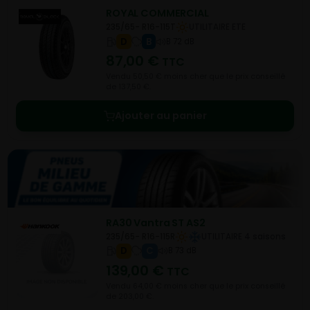
ROYAL COMMERCIAL
235/65- R16-115T
UTILITAIRE ETE
D
B
B 72 dB
87,00
€
TTC
Vendu 50,50 € moins cher que le prix conseillé
de 137,50 €.
Ajouter au panier
RA30 Vantra ST AS2
235/65- R16-115R
UTILITAIRE 4 saisons
D
C
B 73 dB
139,00
€
TTC
Vendu 64,00 € moins cher que le prix conseillé
de 203,00 €.