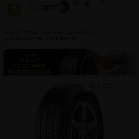
0
Accueil
/
UTILITAIRE 4 saisons
/
CONTINENTAL
/
VanContact A/S Ultra 235/65R16 115R
−31 %
DU PRIX
CONSEILLÉ