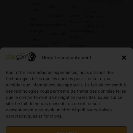
contact@alsagom.fr
Pneus
Pirelli
CGR
Hiver
ou par
Kleber
Notre
téléphone
Nos
au
atelier
Chaussettes
Hankook
+33 6 78 42
à Neige
Contactez
42 45
.
Dunloop
nous
Pneus
Toyo
Collection
Garages
Compétition
Néolin
partenaires
Gérer le consentement
Pneus
Linglong
Demande
Collection
de devis
Pour offrir les meilleures expériences, nous utilisons des
standard
Demande
technologies telles que les cookies pour stocker et/ou
Pneus
de
accéder aux informations des appareils. Le fait de consentir à
Semi
partenariat
ces technologies nous permettra de traiter des données telles
slick
Ouvrir un
que le comportement de navigation ou les ID uniques sur ce
Pneus
compte
site. Le fait de ne pas consentir ou de retirer son
Utilitaire
professionnel
consentement peut avoir un effet négatif sur certaines
4
caractéristiques et fonctions.
Offres
saisons
d’emploi
Pneus
Politique