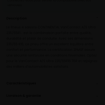
Connectez-vous pour vérifier la compatibilité avec vos
véhicules
Description
⌄
Le Pneus 4 saisons CONTINENTAL VanContact A/S Ultra
235/65R1… est la combinaison parfaite entre qualité,
durabilité et plaisir de conduite. Avec ses dimensions
235/65 R16, ce pneu offre un excellent équilibre entre
confort et performance. La certification 3PMSF assure
une sécurité renforcée en conditions hivernales. Optez
pour le VanContact A/S Ultra 235/65R16 115R et rejoignez
des milliers d’automobilistes satisfaits.
⌄
Caractéristiques
⌄
Livraison & garantie