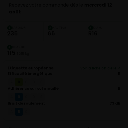
Recevez votre commande dès le
mercredi 12
août
LARGEUR
HAUTEUR
DIAM.
1
2
3
235
65
R16
CHARGE
4
115
1 215 kg
Étiquette européenne
Voir la fiche officielle ↗
Efficacité énergétique
B
B
A
C
D
E
Adhérence sur sol mouillé
B
B
A
C
D
E
Bruit de roulement
73 dB
B
A
C