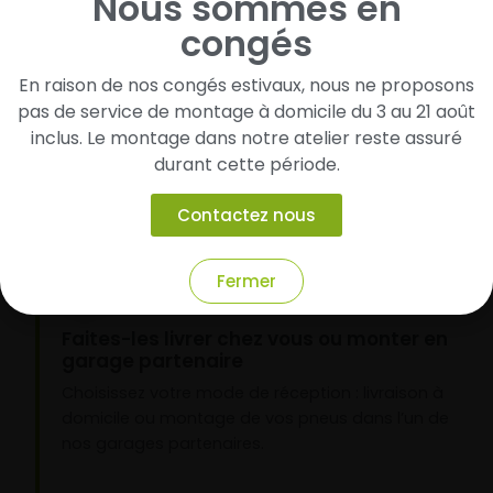
Nous sommes en
congés
1
Cherchez et trouvez votre modèle de
En raison de nos congés estivaux, nous ne proposons
pneus
pas de service de montage à domicile du 3 au 21 août
inclus. Le montage dans notre atelier reste assuré
Renseignez les dimensions de vos pneus afin
d’identifier rapidement les modèles compatibles
durant cette période.
avec votre véhicule.
Contactez nous
Fermer
2
Faites-les livrer chez vous ou monter en
garage partenaire
Choisissez votre mode de réception : livraison à
domicile ou montage de vos pneus dans l’un de
nos garages partenaires.