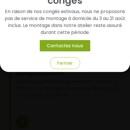
congés
pneus
En raison de nos congés estivaux, nous ne proposons
Renseignez les dimensions de vos pneus afin
pas de service de montage à domicile du 3 au 21 août
d’identifier rapidement les modèles compatibles
inclus. Le montage dans notre atelier reste assuré
avec votre véhicule.
durant cette période.
Contactez nous
2
Fermer
Faites-les livrer chez vous ou monter en
garage partenaire
Choisissez votre mode de réception : livraison à
domicile ou montage de vos pneus dans l’un de
nos garages partenaires.
3