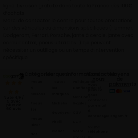
ligne. Livraison gratuite dans toute la France dès 100€
d’achats
Merci de contacter le centre pour toutes prestations
sur des véhicules ou dimensions spécifiques (Hummer,
Dodgeram, Ferrari, Porsche, jante à cercle, jante avec
écrou central, pneus ultra bas…) qui peuvent
nécessiter un outillage ou un temps d’intervention
spécifique.
Catégories
Marques
Informations
Contactez-
Moyens
nous
de
Pneus
Toutes
Politique de
paiements
Vous
4
les
Confidentialité
pouvez
Saisons
marques
nous
Mentions
Noté 4,9 /
contacter
5 avec
Pneus
Michelin
légales
plus de
par email
60 avis
Été
à:
Goodyear
CGV
contact@alsagom.fr
Pneus
Pirelli
CGR
Hiver
ou par
Kleber
Notre
téléphone
Nos
au
atelier