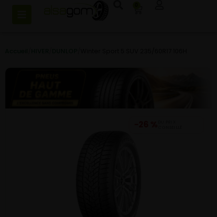
0
Accueil
/
HIVER
/
DUNLOP
/
Winter Sport 5 SUV 235/60R17 106H
−26 %
DU PRIX
CONSEILLÉ