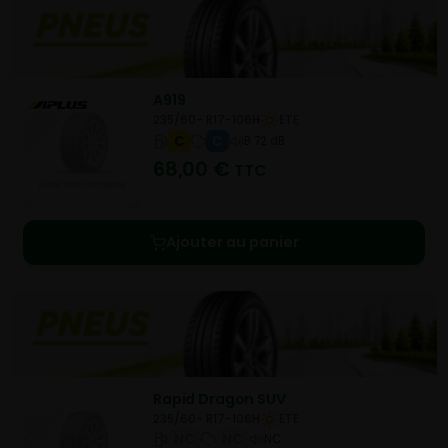
A919
235/60- R17-106H
ETE
C
C
B 72 dB
68,00
€
TTC
Ajouter au panier
Rapid Dragon SUV
235/60- R17-106H
ETE
NC
NC
NC