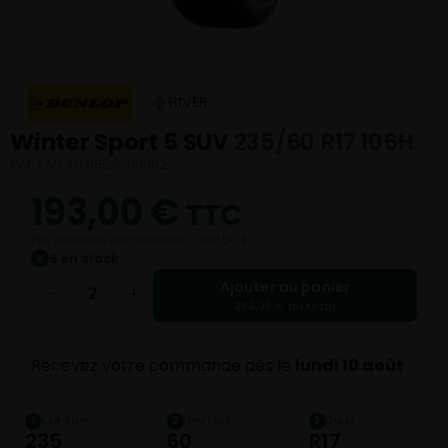
HIVER
Winter Sport 5 SUV
235/60 R17 106H
Réf. EAN 4038526490162
193,00
€
TTC
Prix conseillé constructeur : 260,50 €
6 en stock
✓
Ajouter au panier
−
+
386,00 € au total
Recevez votre commande dès le
lundi 10 août
LARGEUR
HAUTEUR
DIAM.
1
2
3
235
60
R17