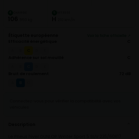
CHARGE
VITESSE
4
5
106
H
950 kg
210 km/h
Étiquette européenne
Voir la fiche officielle ↗
Efficacité énergétique
C
C
A
B
D
E
Adhérence sur sol mouillé
C
C
A
B
D
E
Bruit de roulement
72 dB
B
A
C
Connectez-vous pour vérifier la compatibilité avec vos
véhicules
Description
⌄
Le Pneus hiver DUNLOP Winter Sport 5 SUV 235/60R17