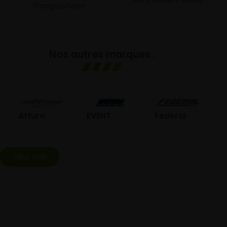
Dangolsheim
Nos autres marques :
GO
Atturo
EVENT
Federal
Tout voir