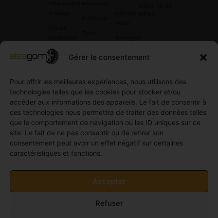
Chaussettes
Hankook
+33 6 78 42
à Neige
Contactez
42 45
.
Dunloop
nous
Pneus
Toyo
Collection
Garages
Compétition
Néolin
partenaires
Gérer le consentement
Pneus
Linglong
Demande
Collection
de devis
Pour offrir les meilleures expériences, nous utilisons des
standard
Demande
technologies telles que les cookies pour stocker et/ou
Pneus
de
accéder aux informations des appareils. Le fait de consentir à
Semi
partenariat
ces technologies nous permettra de traiter des données telles
slick
Ouvrir un
que le comportement de navigation ou les ID uniques sur ce
Pneus
compte
site. Le fait de ne pas consentir ou de retirer son
Utilitaire
professionnel
consentement peut avoir un effet négatif sur certaines
4
caractéristiques et fonctions.
Offres
saisons
d’emploi
Pneus
Politique
Accepter
Utilitaire
de
été
cookies
Refuser
Pneus
(UE)
Utilitaire