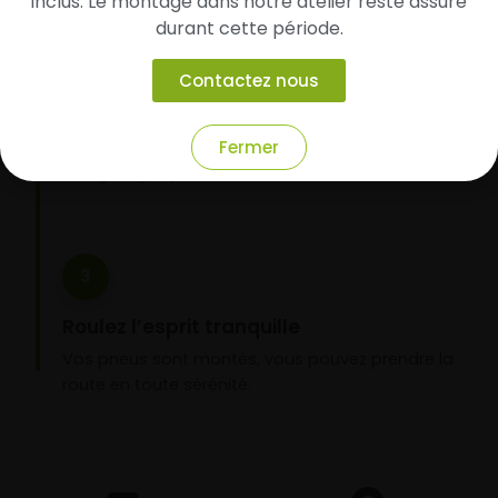
inclus. Le montage dans notre atelier reste assuré
2
durant cette période.
Faites-les livrer chez vous ou monter en
Contactez nous
garage partenaire
Choisissez votre mode de réception : livraison à
Fermer
domicile ou montage de vos pneus dans l’un de
nos garages partenaires.
3
Roulez l’esprit tranquille
Vos pneus sont montés, vous pouvez prendre la
route en toute sérénité.