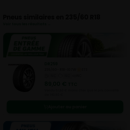
Pneus similaires en 235/60 R18
Voir tous les résultats →
DR259
235/60- R18-107W
ETE
NC
NC
NC
89,00
€
TTC
Vendu 51,60 € moins cher que le prix conseillé
de 140,60 €.
Ajouter au panier