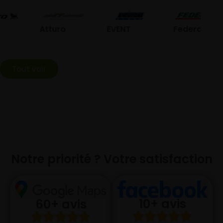
G
Atturo
EVENT
Federal
Tout voir
Notre priorité ? Votre satisfaction
10+ avis
60+ avis