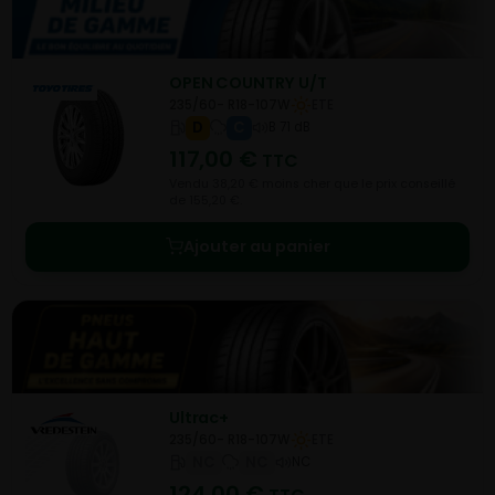
OPEN COUNTRY U/T
235/60- R18-107W
ETE
D
C
B 71 dB
117,00
€
TTC
Vendu 38,20 € moins cher que le prix conseillé
de 155,20 €.
Ajouter au panier
Ultrac+
235/60- R18-107W
ETE
NC
NC
NC
124,00
€