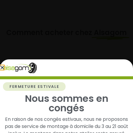
Comment acheter chez
Alsagom
1
Cherchez et trouvez votre modèle de
FERMETURE ESTIVALE
pneus
Nous sommes en
Renseignez les dimensions de vos pneus afin
d’identifier rapidement les modèles compatibles
congés
avec votre véhicule.
En raison de nos congés estivaux, nous ne proposons
pas de service de montage à domicile du 3 au 21 août