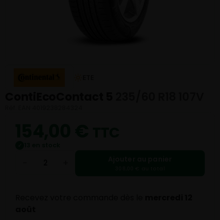
ETE
ContiEcoContact 5
235/60 R18 107V
Réf. EAN 4019238284324
154,00
€
TTC
13 en stock
✓
Ajouter au panier
−
+
308,00 € au total
Recevez votre commande dès le
mercredi 12
août