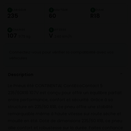
LARGEUR
HAUTEUR
DIAM.
1
2
3
235
60
R18
CHARGE
VITESSE
4
5
107
V
975 kg
240 km/h
Connectez-vous pour vérifier la compatibilité avec vos
véhicules
Description
⌄
Le Pneus été CONTINENTAL ContiEcoContact 5
235/60R18 107V est conçu pour offrir un équilibre parfait
entre performance, confort et sécurité. Grâce à sa
structure en 235/60 R18, ce pneu offre une stabilité
remarquable même à haute vitesse sur route sèche et
mouillé en été. Doté de dimensions 235/60 R18, ce pneu
allie confort et robustesse sur la durée. Faites confiance