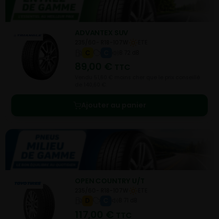
ADVANTEX SUV
235/60- R18-107W
ETE
C
C
B 72 dB
89,00
€
TTC
Vendu 51,60 € moins cher que le prix conseillé
de 140,60 €.
Ajouter au panier
OPEN COUNTRY U/T
235/60- R18-107W
ETE
D
C
B 71 dB
117,00
€
TTC