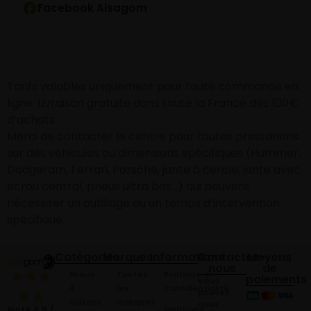
Facebook Alsagom
Tarifs valables uniquement pour toute commande en
ligne. Livraison gratuite dans toute la France dès 100€
d’achats
Merci de contacter le centre pour toutes prestations
sur des véhicules ou dimensions spécifiques (Hummer,
Dodgeram, Ferrari, Porsche, jante à cercle, jante avec
écrou central, pneus ultra bas…) qui peuvent
nécessiter un outillage ou un temps d’intervention
spécifique.
Catégories
Marques
Informations
Contactez-
Moyens
nous
de
Pneus
Toutes
Politique de
paiements
Vous
4
les
Confidentialité
pouvez
Saisons
marques
nous
Mentions
Noté 4,9 /