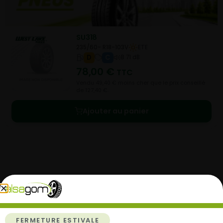
SU318
235/60- R18-103V
ETE
D
C
B 71 dB
78,00
€
TTC
Vendu 49,40 € moins cher que le prix conseillé
de 127,40 €.
Ajouter au panier
Comment acheter chez
Alsagom
FERMETURE ESTIVALE