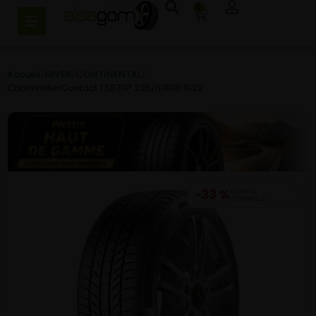
0
Accueil
/
HIVER
/
CONTINENTAL
/
ContiWinterContact TS870P 235/60R18 103V
−33 %
DU PRIX
CONSEILLÉ