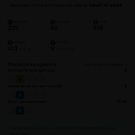
Recevez votre commande dès le
lundi 10 août
LARGEUR
HAUTEUR
DIAM.
1
2
3
235
60
R18
CHARGE
VITESSE
4
5
103
V
875 kg
240 km/h
Étiquette européenne
Voir la fiche officielle ↗
Efficacité énergétique
B
B
A
C
D
E
Adhérence sur sol mouillé
B
B
A
C
D
E
Bruit de roulement
71 dB
B
A
C
Connectez-vous pour vérifier la compatibilité avec vos
véhicules