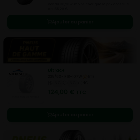
Vendu 38,20 € moins cher que le prix conseillé
de 155,20 €.
Ajouter au panier
Ultrac+
235/60- R18-107W
ETE
NC
NC
NC
124,00
€
TTC
Ajouter au panier