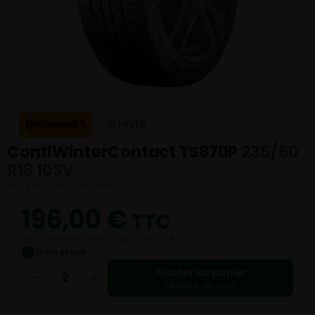
HIVER
ContiWinterContact TS870P
235/60
R18 103V
Réf. EAN 4019238072860
196,00
€
TTC
Prix conseillé constructeur : 290,50 €
13 en stock
✓
Ajouter au panier
−
+
392,00 € au total