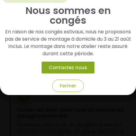
Nous sommes en
congés
1
En raison de nos congés estivaux, nous ne proposons
pas de service de montage à domicile du 3 au 21 août
Cherchez et trouvez votre modèle de
pneus
inclus. Le montage dans notre atelier reste assuré
durant cette période.
Renseignez les dimensions de vos pneus afin
d’identifier rapidement les modèles compatibles
Contactez nous
avec votre véhicule.
Fermer
2
Faites-les livrer chez vous ou monter en
garage partenaire
Choisissez votre mode de réception : livraison à
domicile ou montage de vos pneus dans l’un de