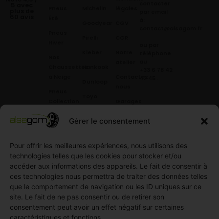
contacter
5 avec
Pneus
Michelin
légales
plus de
par email
60 avis
Été
à:
Goodyear
CGV
contact@alsagom.fr
Pneus
Pirelli
CGR
Hiver
ou par
Kleber
Notre
téléphone
Nos
au
atelier
Chaussettes
Hankook
+33 6 78 42
à Neige
Contactez
42 45
.
Dunloop
nous
Pneus
Toyo
Collection
Garages
Compétition
Néolin
partenaires
Gérer le consentement
Pneus
Linglong
Demande
Collection
de devis
Pour offrir les meilleures expériences, nous utilisons des
standard
Demande
technologies telles que les cookies pour stocker et/ou
Pneus
de
accéder aux informations des appareils. Le fait de consentir à
Semi
partenariat
ces technologies nous permettra de traiter des données telles
slick
Ouvrir un
que le comportement de navigation ou les ID uniques sur ce
Pneus
compte
site. Le fait de ne pas consentir ou de retirer son
Utilitaire
professionnel
consentement peut avoir un effet négatif sur certaines
4
caractéristiques et fonctions.
Offres