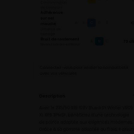
Consommation
de carburant
Adhérence
sur sol
C
A
B
D
E
mouillé
Distance de
freinage
Bruit de roulement
B
72 d
A
C
Niveau sonore extérieur
Connectez-vous pour vérifier la compatibilité
avec vos véhicules
Description
Avec le 235/50 R19 103V Bluearth Winter V905
XL RPB 3PMSF, bénéficiez d’une technologie
de pointe adaptée aux exigences modernes.
Grâce à sa gomme adaptée au froid, il assur