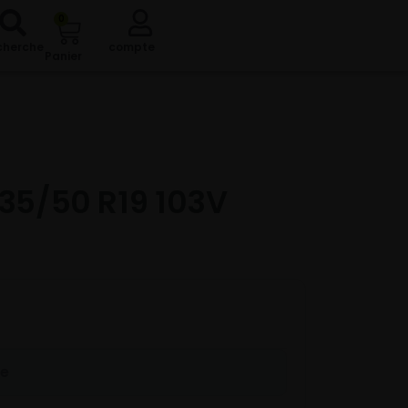
0
cherche
compte
Panier
35/50 R19 103V
re