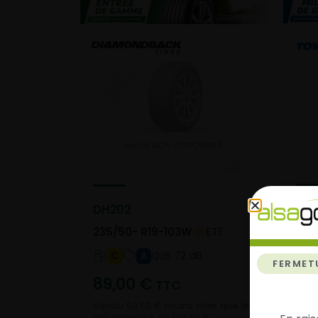
PRO
DH202
235
235/50- R19-103W
ETE
B 72 dB
C
A
FERMET
13
89,00
€
TTC
Vend
Vendu 50,60 € moins cher que le
prix 
prix conseillé de 139,60 €.