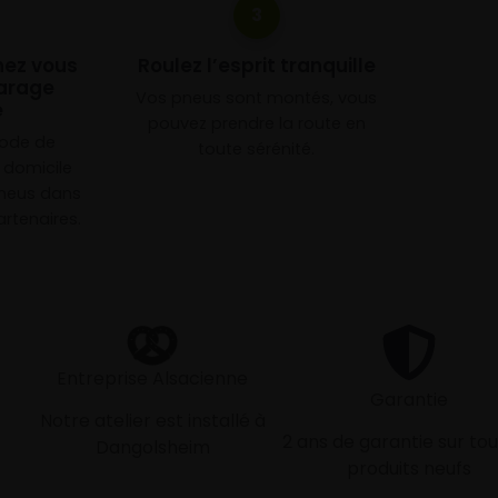
3
chez vous
Roulez l’esprit tranquille
arage
Vos pneus sont montés, vous
e
pouvez prendre la route en
mode de
toute sérénité.
à domicile
neus dans
rtenaires.
Entreprise Alsacienne
Garantie
Notre atelier est installé à
2 ans de garantie sur tou
Dangolsheim
produits neufs