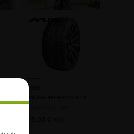
A702
235/50- R19-103V
HIVER
NC
NC
NC
75,00
€
TTC