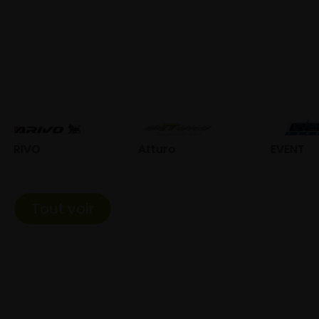
Atturo
EVENT
Fed
Tout voir