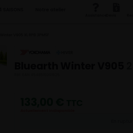
4 SAISONS
Notre atelier
Assistance
Devis
Re
 Winter V905 XL RPB 3PMSF
HIVER
Bluearth Winter V905
2
Réf. EAN 4548515001625
133,00
€
TTC
Actuellement indisponible
En ruptu