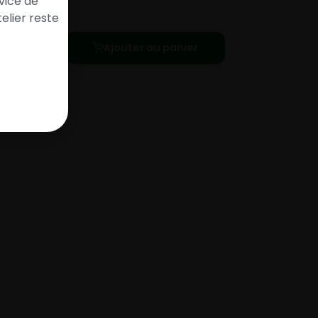
vice de
e le
elier reste
Ajouter au panier