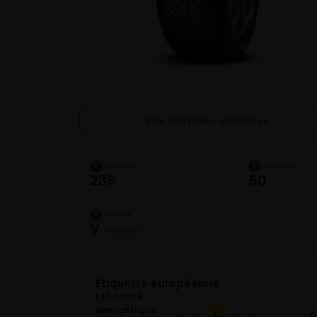
Voir des pneus similaires
LARGEUR
HAUTEUR
1
2
235
50
VITESSE
5
V
240 km/h
Étiquette européenne
Efficacité
énergétique
C
A
B
D
E