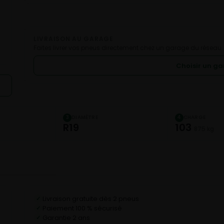
LIVRAISON AU GARAGE
Faites livrer vos pneus directement chez un garage du réseau.
Choisir un g
DIAMÈTRE
CHARGE
3
4
R19
103
875 kg
Livraison gratuite dès 2 pneus
✓
Paiement 100 % sécurisé
✓
Garantie 2 ans
✓
C