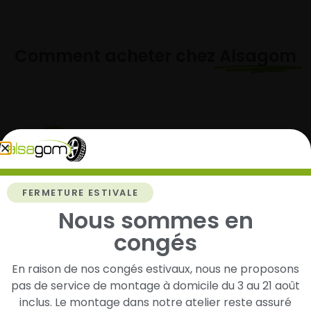
Comment acheter chez
Alsagom
1
Cherchez et trouvez votre modèle de
pneus
FERMETURE ESTIVALE
Renseignez les dimensions de vos pneus afin
Nous sommes en
d’identifier rapidement les modèles compatibles
congés
avec votre véhicule.
En raison de nos congés estivaux, nous ne proposons
pas de service de montage à domicile du 3 au 21 août
2
inclus. Le montage dans notre atelier reste assuré