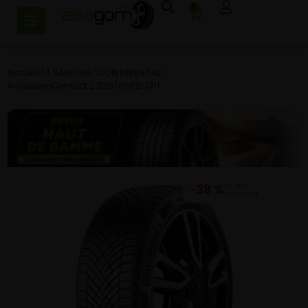
0
Accueil
/
4 SAISONS
/
CONTINENTAL
/
AllSeasonContact 2 235/45R21 101T
−38 %
DU PRIX
CONSEILLÉ