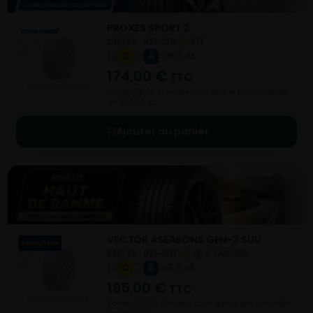
PROXES SPORT 2
235/45- R21-101Y
ETE
C
A
B 71 dB
174,00
€
TTC
Vendu 58,00 € moins cher que le prix conseillé
de 232,00 €.
Ajouter au panier
VECTOR 4SEASONS GEN-3 SUV
235/45- R21-101T
4 SAISONS
C
B
B 71 dB
195,00
€
TTC
Vendu 128,50 € moins cher que le prix conseillé