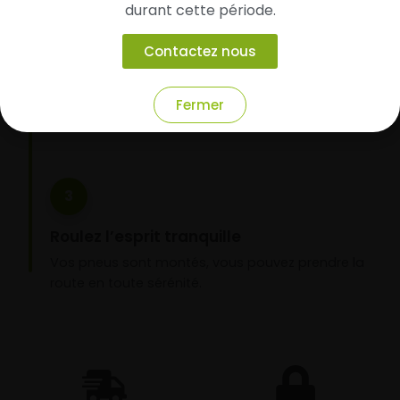
durant cette période.
Faites-les livrer chez vous ou monter en
garage partenaire
Contactez nous
Choisissez votre mode de réception : livraison à
domicile ou montage de vos pneus dans l’un de
Fermer
nos garages partenaires.
3
Roulez l’esprit tranquille
Vos pneus sont montés, vous pouvez prendre la
route en toute sérénité.