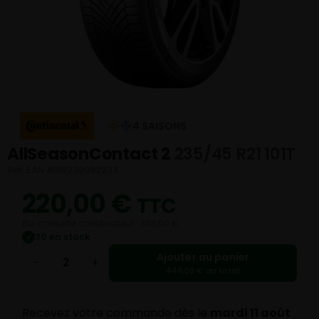
4 SAISONS
AllSeasonContact 2
235/45 R21 101T
Réf. EAN 4019238092233
220,00
€
TTC
Prix conseillé constructeur : 356,50 €
30 en stock
✓
Ajouter au panier
−
+
440,00 € au total
Recevez votre commande dès le
mardi 11 août