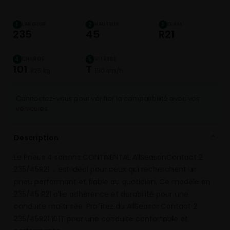
LARGEUR
HAUTEUR
DIAM.
1
2
3
235
45
R21
CHARGE
VITESSE
4
5
101
T
825 kg
190 km/h
Connectez-vous pour vérifier la compatibilité avec vos
véhicules
Description
⌄
Le Pneus 4 saisons CONTINENTAL AllSeasonContact 2
235/45R21 … est idéal pour ceux qui recherchent un
pneu performant et fiable au quotidien. Ce modèle en
235/45 R21 allie adhérence et durabilité pour une
conduite maîtrisée. Profitez du AllSeasonContact 2
235/45R21 101T pour une conduite confortable et