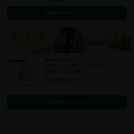
de 323,50 €.
Ajouter au panier
Ecoplus2 4S
235/45- R21-101W
4 SAISONS
NC
NC
NC
94,00
€
TTC
Ajouter au panier