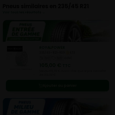
Pneus similaires en 235/45 R21
Voir tous les résultats →
ROYALPOWER
235/45- R21-101Y
ETE
NC
NC
NC
105,00
€
TTC
Vendu 60,30 € moins cher que le prix conseillé
de 165,30 €.
Ajouter au panier