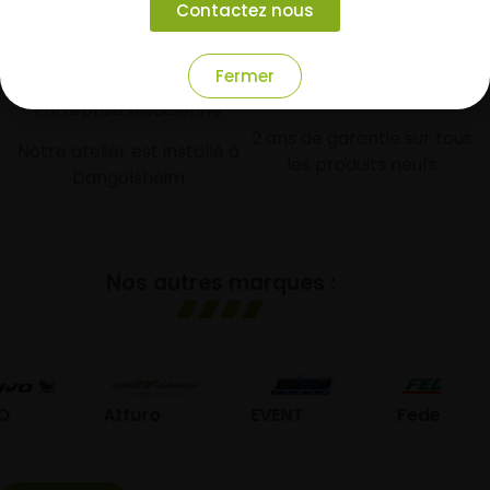
Contactez nous
Fermer
Garantie
Entreprise Alsacienne
2 ans de garantie sur tous
Notre atelier est installé à
les produits neufs
Dangolsheim
Nos autres marques :
Atturo
EVENT
Federal