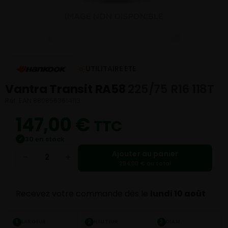
UTILITAIRE ETE
Vantra Transit RA58
225/75 R16 118T
Réf. EAN 8808563614113
147,00
€
TTC
30 en stock
✓
Ajouter au panier
−
+
294,00 € au total
Recevez votre commande dès le
lundi 10 août
LARGEUR
HAUTEUR
DIAM.
1
2
3