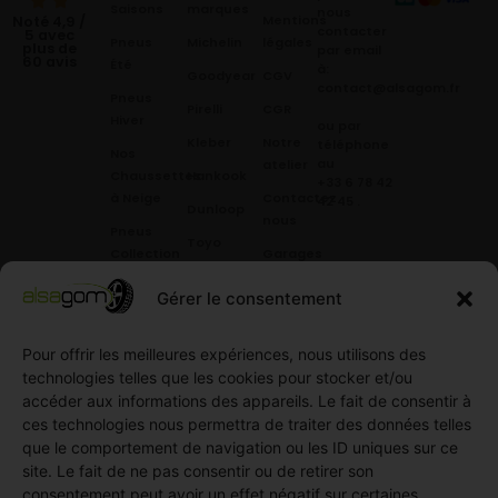
Saisons
marques
nous
Mentions
Noté 4,9 /
contacter
5 avec
Pneus
Michelin
légales
plus de
par email
60 avis
Été
à:
Goodyear
CGV
contact@alsagom.fr
Pneus
Pirelli
CGR
Hiver
ou par
Kleber
Notre
téléphone
Nos
au
atelier
Chaussettes
Hankook
+33 6 78 42
à Neige
Contactez
42 45
.
Dunloop
nous
Pneus
Toyo
Collection
Garages
Compétition
Néolin
partenaires
Gérer le consentement
Pneus
Linglong
Demande
Collection
de devis
Pour offrir les meilleures expériences, nous utilisons des
standard
Demande
technologies telles que les cookies pour stocker et/ou
Pneus
de
accéder aux informations des appareils. Le fait de consentir à
Semi
partenariat
ces technologies nous permettra de traiter des données telles
slick
Ouvrir un
que le comportement de navigation ou les ID uniques sur ce
Pneus
compte
site. Le fait de ne pas consentir ou de retirer son
Utilitaire
professionnel
consentement peut avoir un effet négatif sur certaines