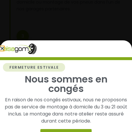
domicile ou montage de vos pneus dans l’un de
nos garages partenaires.
3
Roulez l’esprit tranquille
Vos pneus sont montés, vous pouvez prendre la
route en toute sérénité.
FERMETURE ESTIVALE
Nous sommes en
congés
En raison de nos congés estivaux, nous ne proposons
pas de service de montage à domicile du 3 au 21 août
Livraison rapide
Paiement sécurisé et
inclus. Le montage dans notre atelier reste assuré
modulaire
durant cette période.
Livraison/Retrait en 24-
48h dans toute la france
Paiement par CB