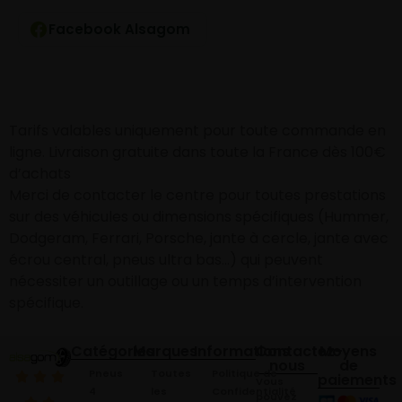
Facebook Alsagom
Tarifs valables uniquement pour toute commande en
ligne. Livraison gratuite dans toute la France dès 100€
d’achats
Merci de contacter le centre pour toutes prestations
sur des véhicules ou dimensions spécifiques (Hummer,
Dodgeram, Ferrari, Porsche, jante à cercle, jante avec
écrou central, pneus ultra bas…) qui peuvent
nécessiter un outillage ou un temps d’intervention
spécifique.
Catégories
Marques
Informations
Contactez-
Moyens
nous
de
Pneus
Toutes
Politique de
paiements
Vous
4
les
Confidentialité
pouvez