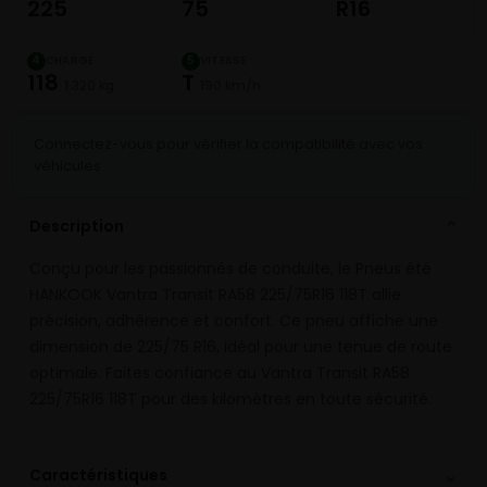
225
75
R16
CHARGE
VITESSE
4
5
118
T
1 320 kg
190 km/h
Connectez-vous pour vérifier la compatibilité avec vos
véhicules
Description
⌄
Conçu pour les passionnés de conduite, le Pneus été
HANKOOK Vantra Transit RA58 225/75R16 118T allie
précision, adhérence et confort. Ce pneu affiche une
dimension de 225/75 R16, idéal pour une tenue de route
optimale. Faites confiance au Vantra Transit RA58
225/75R16 118T pour des kilomètres en toute sécurité.
⌄
Caractéristiques