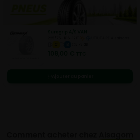
Suregrip A/S VAN
225/75- R16-121T
UTILITAIRE 4 saisons
C
B
B 73 dB
108,00
€
TTC
Ajouter au panier
Comment acheter chez
Alsagom