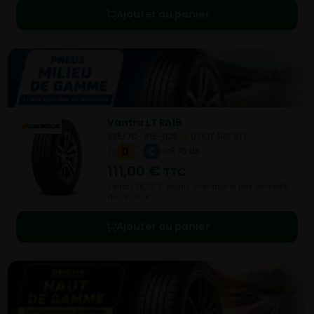
Ajouter au panier
Vantra LT RA18
225/70- R15-112S
UTILITAIRE ETE
D
C
B 70 dB
111,00
€
TTC
Vendu 36,00 € moins cher que le prix conseillé
de 147,00 €.
Ajouter au panier