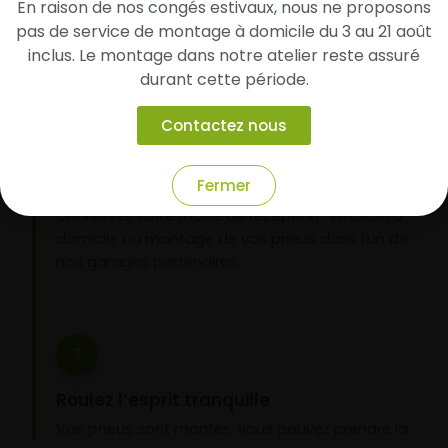
En raison de nos congés estivaux, nous ne proposons
d’identifier rapidement les modèles compatibles
avec votre véhicule.
pas de service de montage à domicile du 3 au 21 août
inclus. Le montage dans notre atelier reste assuré
durant cette période.
2
Contactez nous
Faites-les livrer chez vous ou monter en
garage partenaire
Fermer
Choisissez votre mode de réception : livraison à
domicile ou montage de vos pneus dans l’un de
nos garages partenaires.
3
Roulez l’esprit tranquille
Vos pneus sont montés, vous pouvez prendre la