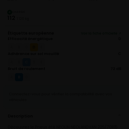
CHARGE
4
112
1 120 kg
Étiquette européenne
Voir la fiche officielle ↗
Efficacité énergétique
D
D
A
B
C
E
Adhérence sur sol mouillé
C
C
A
B
D
E
Bruit de roulement
72 dB
B
A
C
Connectez-vous pour vérifier la compatibilité avec vos
véhicules
Description
⌄
Découvrez le Pneus été NEOLIN NEOLANDVAN 225/70R15