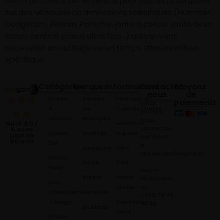
Merci de contacter le centre pour toutes prestations
sur des véhicules ou dimensions spécifiques (Hummer,
Dodgeram, Ferrari, Porsche, jante à cercle, jante avec
écrou central, pneus ultra bas…) qui peuvent
nécessiter un outillage ou un temps d’intervention
spécifique.
Catégories
Marques
Informations
Contactez-
Moyens
nous
de
Pneus
Toutes
Politique de
paiements
Vous
4
les
Confidentialité
pouvez
Saisons
marques
nous
Mentions
Noté 4,9 /
contacter
5 avec
Pneus
Michelin
légales
plus de
par email
60 avis
Été
à:
Goodyear
CGV
contact@alsagom.fr
Pneus
Pirelli
CGR
Hiver
ou par
Kleber
Notre
téléphone
Nos
au
atelier
Chaussettes
Hankook
+33 6 78 42
à Neige
Contactez
42 45
.
Dunloop
nous
Pneus