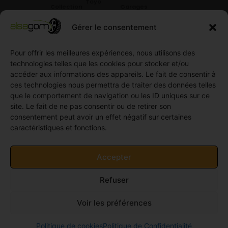
Toyo
Collection
Garages
Compétition
Néolin
partenaires
Gérer le consentement
Pneus
Linglong
Demande
Collection
de devis
standard
Pour offrir les meilleures expériences, nous utilisons des
Demande
technologies telles que les cookies pour stocker et/ou
Pneus
de
accéder aux informations des appareils. Le fait de consentir à
Semi
partenariat
ces technologies nous permettra de traiter des données telles
slick
Ouvrir un
que le comportement de navigation ou les ID uniques sur ce
Pneus
compte
site. Le fait de ne pas consentir ou de retirer son
Utilitaire
professionnel
consentement peut avoir un effet négatif sur certaines
4
caractéristiques et fonctions.
Offres
saisons
d’emploi
Pneus
Politique
Accepter
Utilitaire
de
été
cookies
Refuser
Pneus
(UE)
Utilitaire
Voir les préférences
Hiver
© 2011-2026 Alsagom - Tous droits réservés -
Site
Politique de cookies
Politique de Confidentialité