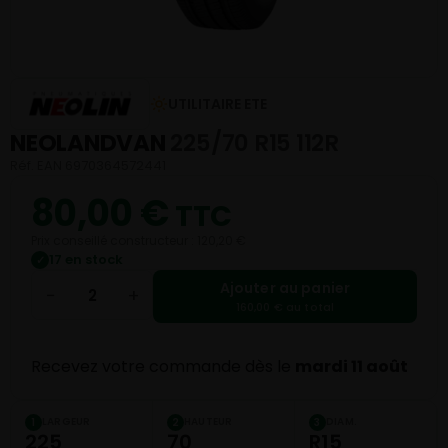
UTILITAIRE ETE
NEOLANDVAN
225/70 R15 112R
Réf. EAN 6970364572441
80,00
€
TTC
Prix conseillé constructeur : 120,20 €
17 en stock
✓
Ajouter au panier
−
+
160,00 € au total
Recevez votre commande dès le
mardi 11 août
LARGEUR
HAUTEUR
DIAM.
1
2
3
225
70
R15