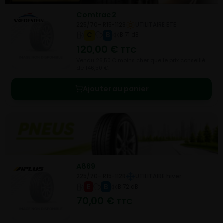
Comtrac 2
225/70- R15-112S
UTILITAIRE ETE
C
B
B 71 dB
120,00
€
TTC
Vendu 26,50 € moins cher que le prix conseillé
de 146,50 €.
Ajouter au panier
A869
225/70- R15-112R
UTILITAIRE hiver
E
B
B 72 dB
70,00
€
TTC