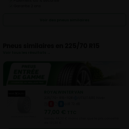
Paiement 100 % sécurisé
✓
Garantie 2 ans
✓
Voir des pneus similaires
Pneus similaires en 225/70 R15
Voir tous les résultats →
ROYALWINTER VAN
225/70- R15-112R
UTILITAIRE hiver
E
B
B 72 dB
77,00
€
TTC
Vendu 44,30 € moins cher que le prix conseillé
de 121,30 €.