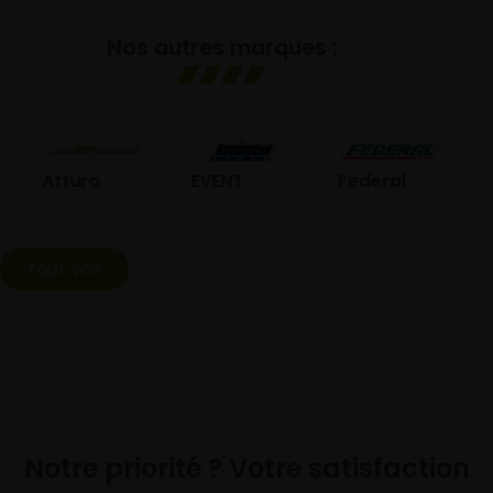
Nos autres marques :
GO
Atturo
EVENT
Federal
Tout voir
Notre priorité ? Votre satisfaction