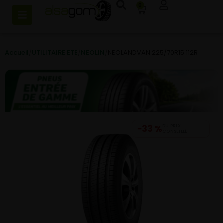
0
Accueil
/
UTILITAIRE ETE
/
NEOLIN
/
NEOLANDVAN 225/70R15 112R
−33 %
DU PRIX
CONSEILLÉ