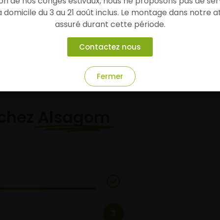
son de nos congés estivaux, nous ne proposons pas de ser
domicile du 3 au 21 août inclus. Le montage dans notre at
Ajouter au panier
Ajouter au panier
assuré durant cette période.
Contactez nous
Fermer
chez
Alsagom
3