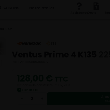
4 SAISONS
Notre atelier
Assistance
Devis
Re
R18 104V
ETE
Ventus Prime 4 K135
22
Réf. EAN 8808563556772
128,00
€
TTC
Prix conseillé constructeur : 187,50 €
8 en stock
✓
Ajou
−
+
256