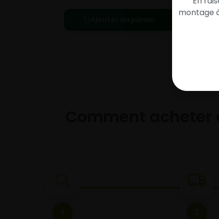
En rai
montage à 
Ajouter au panier
Comment acheter 
1
2