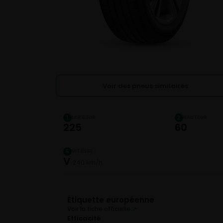
Voir des pneus similaires
LARGEUR
HAUTEUR
1
2
225
60
VITESSE
5
V
240 km/h
Étiquette européenne
Voir la fiche officielle ↗
Efficacité