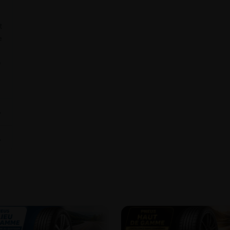
t
e
e
⌄
⌄