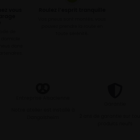
chez vous
Roulez l’esprit tranquille
arage
Vos pneus sont montés, vous
e
pouvez prendre la route en
mode de
toute sérénité.
à domicile
neus dans
rtenaires.
Entreprise Alsacienne
Garantie
Notre atelier est installé à
2 ans de garantie sur tou
Dangolsheim
produits neufs