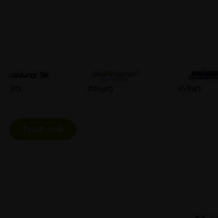
Atturo
EVENT
Fed
Tout voir