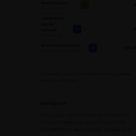
énergétique
B
A
C
D
E
Consommation
de carburant
Adhérence
sur sol
A
B
C
D
E
mouillé
Distance de
freinage
Bruit de roulement
A
69 d
B
C
Niveau sonore extérieur
Connectez-vous pour vérifier la compatibilité
avec vos véhicules
Description
Conçu pour les passionnés de conduite, le
Pneus été HANKOOK Ventus Prime 4 K135
225/60R18 104V allie précision, adhérence et