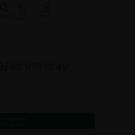
0
cherche
compte
Panier
5/60 R18 104V
ter au panier
,00 € au total