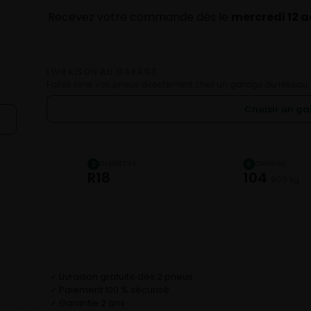
Recevez votre commande dès le
mercredi 12 
LIVRAISON AU GARAGE
Faites livrer vos pneus directement chez un garage du réseau.
Choisir un g
DIAMÈTRE
CHARGE
3
4
R18
104
900 kg
Livraison gratuite dès 2 pneus
✓
Paiement 100 % sécurisé
✓
Garantie 2 ans
✓