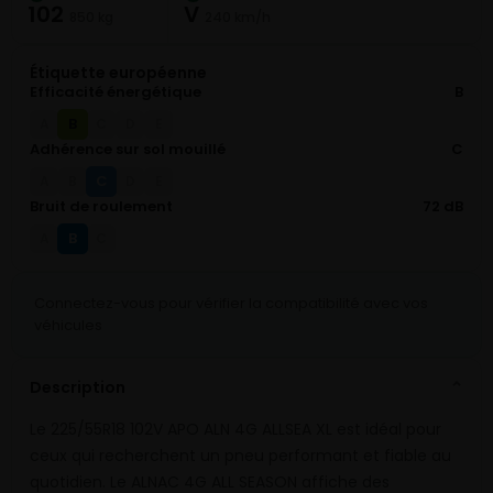
102
V
850 kg
240 km/h
Étiquette européenne
Efficacité énergétique
B
B
A
C
D
E
Adhérence sur sol mouillé
C
C
A
B
D
E
Bruit de roulement
72 dB
B
A
C
Connectez-vous pour vérifier la compatibilité avec vos
véhicules
Description
⌄
Le 225/55R18 102V APO ALN 4G ALLSEA XL est idéal pour
ceux qui recherchent un pneu performant et fiable au
quotidien. Le ALNAC 4G ALL SEASON affiche des