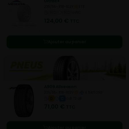
Ultrac+
225/55- R18-102Y
ETE
NC
NC
NC
124,00
€
TTC
Ajouter au panier
A909 Allseason
225/55- R18-102V
4 SAISONS
D
C
B 72 dB
71,00
€
TTC
Ajouter au panier