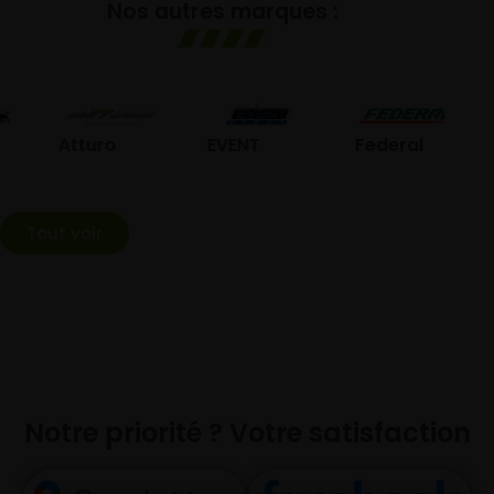
Nos autres marques :
GO
Atturo
EVENT
Federal
Tout voir
Notre priorité ? Votre satisfaction