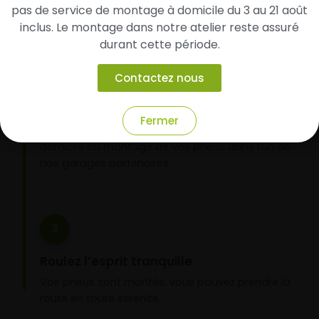
pas de service de montage à domicile du 3 au 21 août
inclus. Le montage dans notre atelier reste assuré
durant cette période.
2
Contactez nous
Faites-les livrer chez vous ou monter en
garage partenaire
Fermer
Choisissez votre mode de réception : livraison à
domicile ou montage de vos pneus dans l’un de
nos garages partenaires.
3
Roulez l’esprit tranquille
Vos pneus sont montés, vous pouvez prendre la
route en toute sérénité.