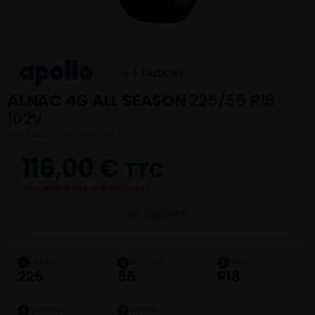
4 SAISONS
ALNAC 4G ALL SEASON
225/55 R18
102V
Réf. EAN 8714692806414
116,00
€
TTC
Actuellement indisponible
En rupture
LARGEUR
HAUTEUR
DIAM.
1
2
3
225
55
R18
CHARGE
VITESSE
4
5