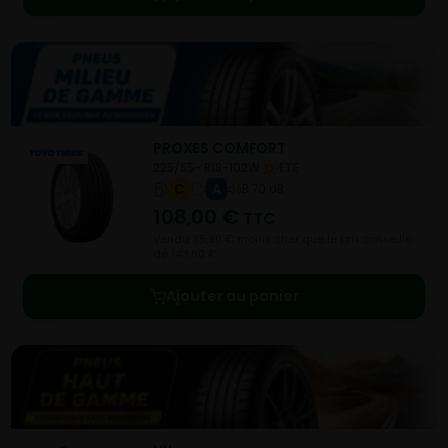
PROXES COMFORT
225/55- R18-102W
ETE
C
A
B 70 dB
108,00
€
TTC
Vendu 35,90 € moins cher que le prix conseillé
de 143,90 €.
Ajouter au panier