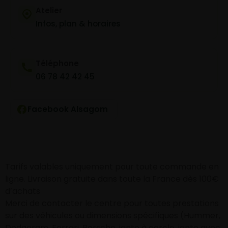
Atelier
Infos, plan & horaires
Téléphone
06 78 42 42 45
Facebook Alsagom
Tarifs valables uniquement pour toute commande en
ligne. Livraison gratuite dans toute la France dès 100€
d’achats
Merci de contacter le centre pour toutes prestations
sur des véhicules ou dimensions spécifiques (Hummer,
Dodgeram, Ferrari, Porsche, jante à cercle, jante avec