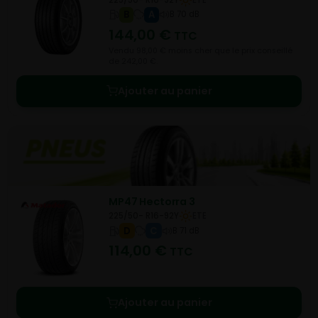
B
A
B 70 dB
144,00
€
TTC
Vendu 98,00 € moins cher que le prix conseillé
de 242,00 €.
Ajouter au panier
MP47 Hectorra 3
225/50- R16-92Y
ETE
D
C
B 71 dB
114,00
€
TTC
Ajouter au panier