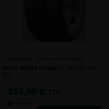
PN COLLECTION STANDARD
PILOT SPORT COLLECT.
225/50 R16
92Y
Réf. EAN 3528701379524
365,00
€
TTC
Prix conseillé constructeur : 379,90 €
30 en stock
✓