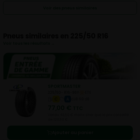
Voir des pneus similaires
Pneus similaires en 225/50 R16
Voir tous les résultats →
SPORTMASTER
225/50- R16-96Y
ETE
C
A
B 69 dB
77,00
€
TTC
Vendu 43,50 € moins cher que le prix conseillé
de 120,50 €.
Ajouter au panier