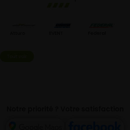
GO
Atturo
EVENT
Federal
Tout voir
Notre priorité ? Votre satisfaction