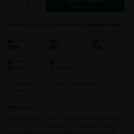
Ajouter au panier
−
+
730,00 € au total
Recevez votre commande dès le
mardi 11 août
LARGEUR
HAUTEUR
DIAM.
1
2
3
225
50
R16
CHARGE
VITESSE
4
5
92
Y
630 kg
300 km/h
Connectez-vous pour vérifier la compatibilité avec vos
véhicules
Description
⌄
Grâce au Pneus collection MICHELIN COLLECTION PILOT
SPORT COLLECT.…, roulez en toute confiance avec un
pneu pensé pour la performance et la sécurité. Ce