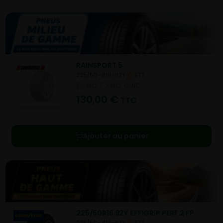
RAINSPORT 5
225/50- R16-92Y
ETE
NC
NC
NC
130,00
€
TTC
Ajouter au panier
225/50R16 92Y EFFIGRIP PERF 2 FP
225/50- R16-92Y
ETE