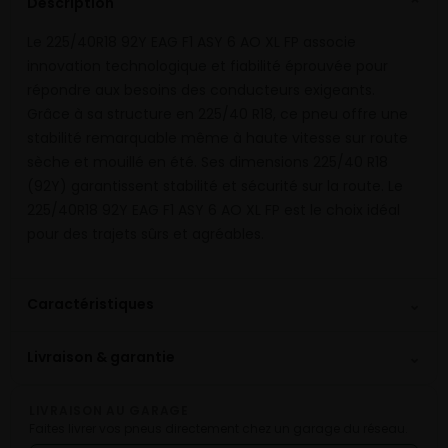
Description
⌄
Le 225/40R18 92Y EAG F1 ASY 6 AO XL FP associe
innovation technologique et fiabilité éprouvée pour
répondre aux besoins des conducteurs exigeants.
Grâce à sa structure en 225/40 R18, ce pneu offre une
stabilité remarquable même à haute vitesse sur route
sèche et mouillé en été. Ses dimensions 225/40 R18
(92Y) garantissent stabilité et sécurité sur la route. Le
225/40R18 92Y EAG F1 ASY 6 AO XL FP est le choix idéal
pour des trajets sûrs et agréables.
⌄
Caractéristiques
⌄
Livraison & garantie
LIVRAISON AU GARAGE
Faites livrer vos pneus directement chez un garage du réseau.