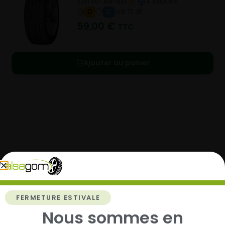
225/40- R18-92Y
4 SAISONS
D
C
B 72 dB
59,00
€
TTC
Ajouter au panier
Comment acheter chez
Alsagom
FERMETURE ESTIVALE
Nous sommes en
1