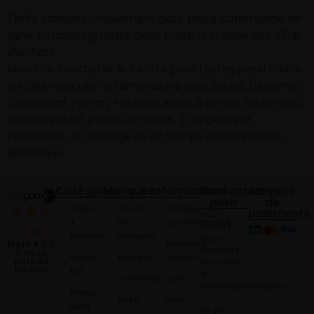
Tarifs valables uniquement pour toute commande en
ligne. Livraison gratuite dans toute la France dès 100€
d’achats
Merci de contacter le centre pour toutes prestations
sur des véhicules ou dimensions spécifiques (Hummer,
Dodgeram, Ferrari, Porsche, jante à cercle, jante avec
écrou central, pneus ultra bas…) qui peuvent
nécessiter un outillage ou un temps d’intervention
spécifique.
Catégories
Marques
Informations
Contactez-
Moyens
nous
de
Pneus
Toutes
Politique de
paiements
Vous
4
les
Confidentialité
pouvez
Saisons
marques
nous
Mentions
Noté 4,9 /
contacter
5 avec
Pneus
Michelin
légales
plus de
par email
60 avis
Été
à:
Goodyear
CGV
contact@alsagom.fr
Pneus
Pirelli
CGR
Hiver
ou par