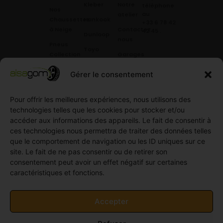
Kleber
Notre
téléphone
Nos
au
atelier
Chaussettes
Hankook
+33 6 78 42
à Neige
Contactez
42 45
.
Dunloop
nous
Pneus
Toyo
Collection
Garages
Compétition
Néolin
partenaires
Gérer le consentement
Pneus
Linglong
Demande
Collection
de devis
Pour offrir les meilleures expériences, nous utilisons des
standard
Demande
technologies telles que les cookies pour stocker et/ou
Pneus
de
accéder aux informations des appareils. Le fait de consentir à
Semi
partenariat
ces technologies nous permettra de traiter des données telles
slick
Ouvrir un
que le comportement de navigation ou les ID uniques sur ce
Pneus
compte
site. Le fait de ne pas consentir ou de retirer son
Utilitaire
professionnel
consentement peut avoir un effet négatif sur certaines
4
caractéristiques et fonctions.
Offres
saisons
d’emploi
Pneus
Politique
Accepter
Utilitaire
de
été
cookies