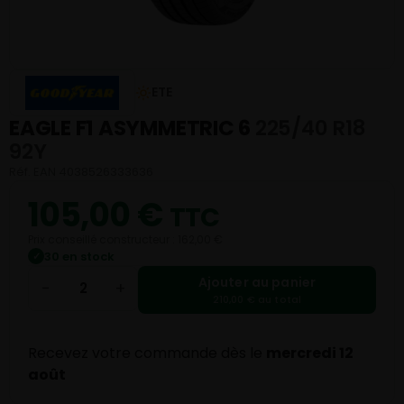
ETE
EAGLE F1 ASYMMETRIC 6
225/40 R18
92Y
Réf. EAN 4038526333636
105,00
€
TTC
Prix conseillé constructeur : 162,00 €
30 en stock
✓
Ajouter au panier
−
+
210,00 € au total
Recevez votre commande dès le
mercredi 12
août