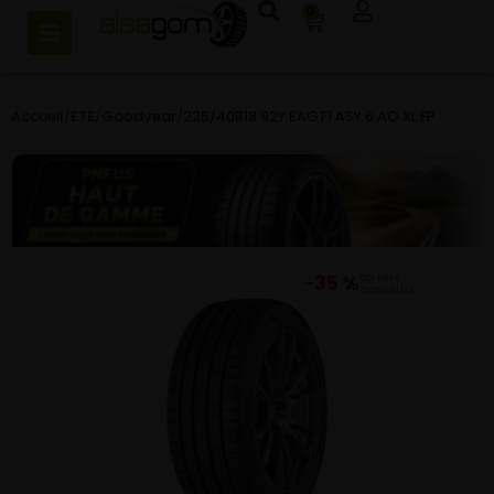
0
Accueil
/
ETE
/
Goodyear
/
225/40R18 92Y EAG F1 ASY 6 AO XL FP
−35 %
DU PRIX
CONSEILLÉ