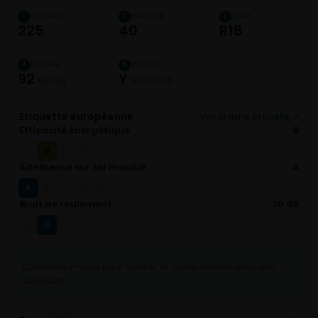
LARGEUR
HAUTEUR
DIAM.
1
2
3
225
40
R18
CHARGE
VITESSE
4
5
92
Y
630 kg
300 km/h
Étiquette européenne
Voir la fiche officielle ↗
Efficacité énergétique
B
B
A
C
D
E
Adhérence sur sol mouillé
A
A
B
C
D
E
Bruit de roulement
70 dB
B
A
C
Connectez-vous pour vérifier la compatibilité avec vos
véhicules