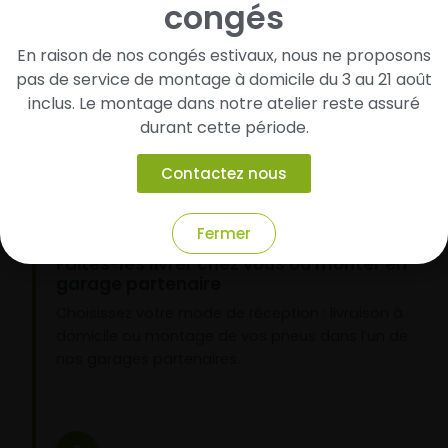
congés
Cherchez et trouvez votre modèle de
pneus
En raison de nos congés estivaux, nous ne proposons
pas de service de montage à domicile du 3 au 21 août
Renseignez les dimensions de vos pneus afin
inclus. Le montage dans notre atelier reste assuré
d’identifier rapidement les modèles compatibles
avec votre véhicule.
durant cette période.
Contactez nous
2
Fermer
Faites-les livrer chez vous ou monter en
garage partenaire
Choisissez votre mode de réception : livraison à
domicile ou montage de vos pneus dans l’un de
nos garages partenaires.