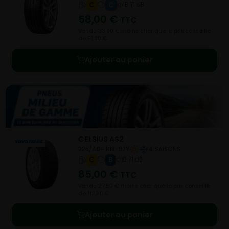
C
C
B 71 dB
58,00
€
TTC
Vendu 33,00 € moins cher que le prix conseillé
de 91,00 €.
Ajouter au panier
CELSIUS AS2
225/40- R18-92Y
4 SAISONS
C
B
B 71 dB
85,00
€
TTC
Vendu 27,50 € moins cher que le prix conseillé
de 112,50 €.
Ajouter au panier