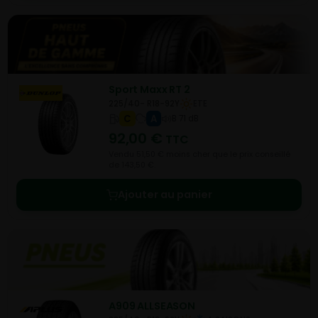
Sport Maxx RT 2
225/40- R18-92Y
ETE
C
A
B 71 dB
92,00
€
TTC
Vendu 51,50 € moins cher que le prix conseillé
de 143,50 €.
Ajouter au panier
A909 ALLSEASON