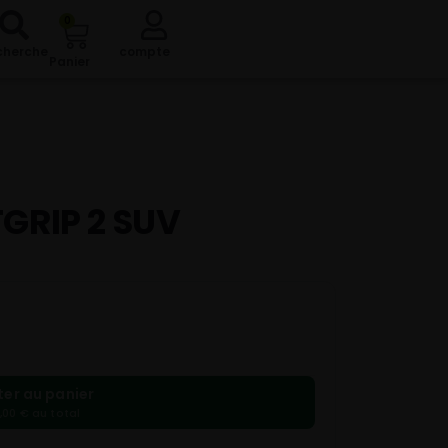
0
cherche
compte
Panier
TGRIP 2 SUV
ter au panier
,00 € au total