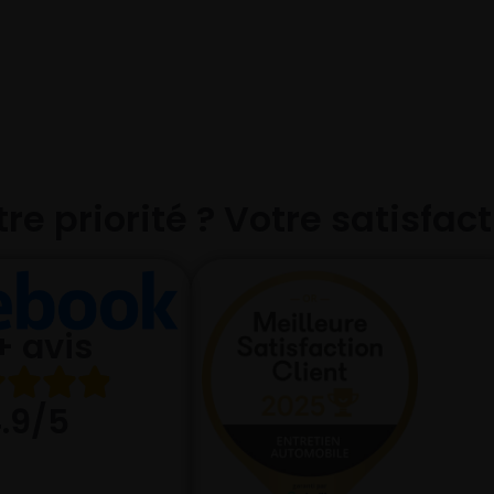
re priorité ? Votre satisfac
+ avis
.9/5