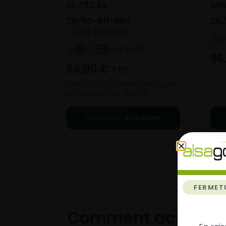
VI-782 AS
DYN
215/60- R17-96H
215
4 SAISONS
B 72 dB
D
C
96
66,00
€
TTC
Vendu 42,60 € moins cher que le
prix conseillé de 108,60 €.
Ajouter au panier
FERMET
Comment acheter 