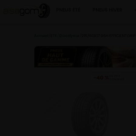
PNEUS ÉTÉ
PNEUS HIVER
Accueil
/
ETE
/
Goodyear
/
215/60R17 96H EFFICIENTGRIP
−40 %
DU PRIX
CONSEILLÉ