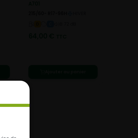
A701
215/60- R17-96H
HIVER
B 72 dB
D
C
64,00
€
TTC
Ajouter au panier