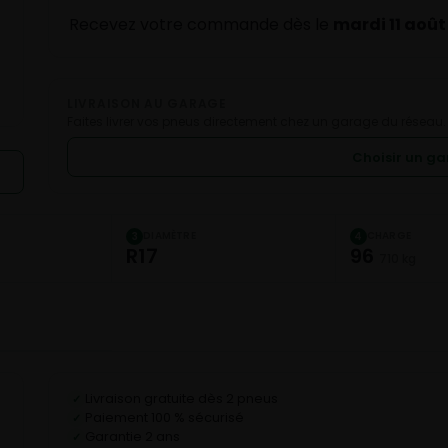
Recevez votre commande dès le
mardi 11 août
LIVRAISON AU GARAGE
Faites livrer vos pneus directement chez un garage du réseau.
Choisir un g
DIAMÈTRE
CHARGE
3
4
R17
96
710 kg
Livraison gratuite dès 2 pneus
✓
Paiement 100 % sécurisé
✓
Garantie 2 ans
✓