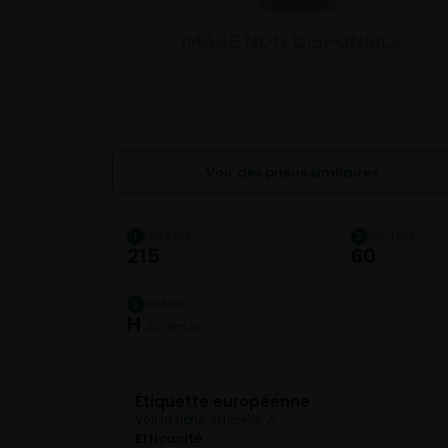
Voir des pneus similaires
LARGEUR
HAUTEUR
1
2
215
60
VITESSE
5
H
210 km/h
Étiquette européenne
Voir la fiche officielle ↗
Efficacité