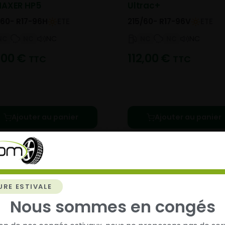
AXER HP5
Ultrac+
/60- R17-96H
ETE
215/60- R17-96V
ETE
NC
NC
NC
NC
NC
NC
,00
€
112,00
€
TTC
TTC
Ajouter au panier
Ajouter au panier
URE ESTIVALE
Nous sommes en congés
chez
Alsagom