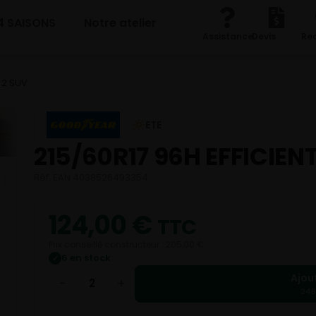
4 SAISONS
Notre atelier
Assistance
Devis
Re
 2 SUV
ETE
215/60R17 96H EFFICIEN
Réf. EAN 4038526493354
124,00
€
TTC
Prix conseillé constructeur : 205,00 €
6 en stock
✓
Ajou
−
+
248