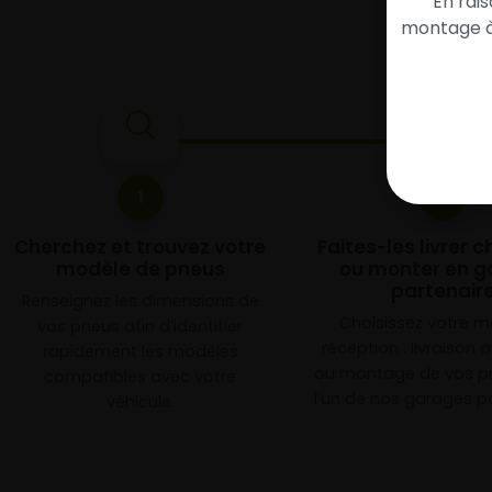
En rai
montage à 
1
2
Cherchez et trouvez votre
Faites-les livrer 
modèle de pneus
ou monter en g
partenair
Renseignez les dimensions de
Choisissez votre 
vos pneus afin d’identifier
réception : livraison 
rapidement les modèles
ou montage de vos p
compatibles avec votre
l’un de nos garages pa
véhicule.