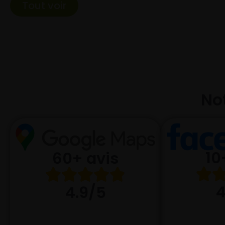
Tout voir
Not
10
60+ avis
4
4.9/5