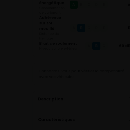
énergétique
A
B
C
D
E
Consommation
de carburant
Adhérence
sur sol
B
A
C
D
E
mouillé
Distance de
freinage
Bruit de roulement
B
69 d
A
C
Niveau sonore extérieur
Connectez-vous pour vérifier la compatibilité
avec vos véhicules
Description
Caractéristiques