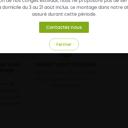
son de nos congés estivaux, nous ne proposons pas de ser
domicile du 3 au 21 août inclus. Le montage dans notre at
assuré durant cette période.
Contactez nous
Fermer
3
chez vous
Roulez l’esprit tranquille
arage
Vos pneus sont montés, vous
e
pouvez prendre la route en
mode de
toute sérénité.
à domicile
neus dans
rtenaires.